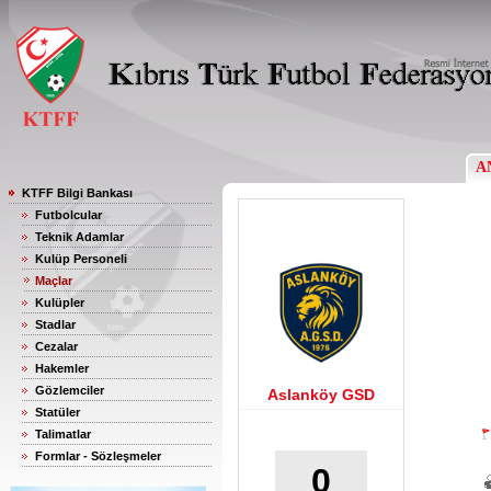
A
KTFF Bilgi Bankası
Futbolcular
Teknik Adamlar
Kulüp Personeli
Maçlar
Kulüpler
Stadlar
Cezalar
Hakemler
Gözlemciler
Aslanköy GSD
Statüler
Talimatlar
Formlar - Sözleşmeler
0