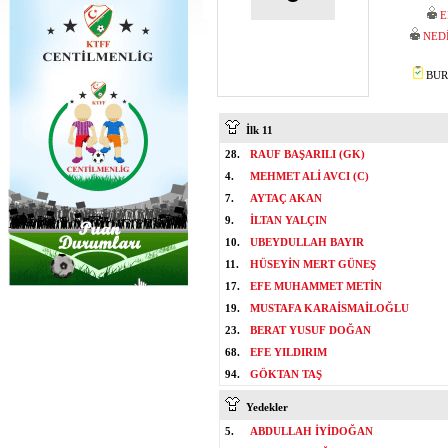
E
NED
BURA
İlk 11
28.
RAUF BAŞARILI (GK)
4.
MEHMET ALİ AVCI (C)
7.
AYTAÇ AKAN
9.
İLTAN YALÇIN
10.
UBEYDULLAH BAYIR
11.
HÜSEYİN MERT GÜNEŞ
17.
EFE MUHAMMET METİN
19.
MUSTAFA KARAİSMAİLOĞLU
23.
BERAT YUSUF DOĞAN
68.
EFE YILDIRIM
94.
GÖKTAN TAŞ
Yedekler
5.
ABDULLAH İYİDOĞAN