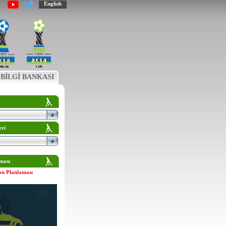
English
BİLGİ BANKASI
eri
ması
on Planlaması