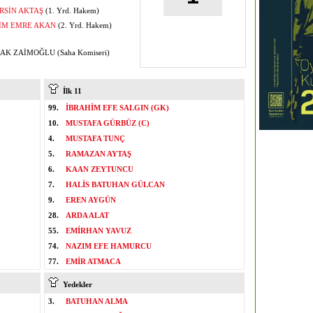
RSİN AKTAŞ
(1. Yrd. Hakem)
İM EMRE AKAN
(2. Yrd. Hakem)
K ZAİMOĞLU (Saha Komiseri)
İlk 11
99.
İBRAHİM EFE SALGIN (GK)
10.
MUSTAFA GÜRBÜZ (C)
4.
MUSTAFA TUNÇ
5.
RAMAZAN AYTAŞ
6.
KAAN ZEYTUNCU
7.
HALİS BATUHAN GÜLCAN
9.
EREN AYGÜN
28.
ARDA ALAT
55.
EMİRHAN YAVUZ
74.
NAZIM EFE HAMURCU
77.
EMİR ATMACA
Yedekler
3.
BATUHAN ALMA