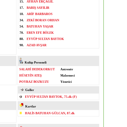
15.
AYHAN ERÇAĞIL
17.
BARIŞ SAYILIR
18.
ARİF BARBAROS
34.
ZEKİ BORAN ORHAN
54.
BATUHAN YAŞAR
70.
EREN EFE BÖLEK
88.
EYYÜP SULTAN BAYTOK
98.
AZAD AVŞAR
Kulüp Personeli
SALAHİ DEDEKORKUT
Antrenör
HÜSEYİN ATEŞ
Malzemeci
POYRAZ BOZKUZU
Yönetici
Goller
EYYÜP SULTAN BAYTOK, 75.dk (F)
Kartlar
HALİS BATUHAN GÜLCAN, 87.dk