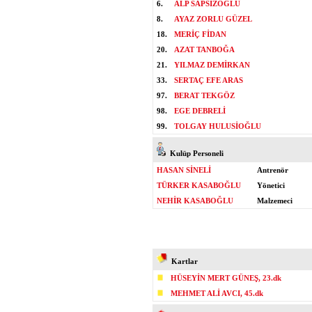
6.
ALP SAPSIZOĞLU
8.
AYAZ ZORLU GÜZEL
18.
MERİÇ FİDAN
20.
AZAT TANBOĞA
21.
YILMAZ DEMİRKAN
33.
SERTAÇ EFE ARAS
97.
BERAT TEKGÖZ
98.
EGE DEBRELİ
99.
TOLGAY HULUSİOĞLU
Kulüp Personeli
HASAN SİNELİ
Antrenör
TÜRKER KASABOĞLU
Yönetici
NEHİR KASABOĞLU
Malzemeci
Kartlar
HÜSEYİN MERT GÜNEŞ, 23.dk
MEHMET ALİ AVCI, 45.dk