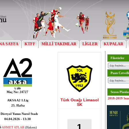
NA SAYFA
KTFF
MİLLİ TAKIMLAR
LİGLER
KUPALAR
Fikstürler
Puan Cetvell
Maç No:
24727
Sezon Planla
2018-2019 Sez
Türk Ocağı Limasol
AKSA A2 1.Lig
SK
25. Hafta
Dörtyol Yunus Nurol Stadı
04.04.2026 - 13:30
1
AHMET ATLAR
(Hakem)