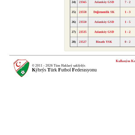
24)
23565
Aslanköy GSD
7 - 2
25)
23558
Değirmenlik SK
1 - 3
26)
23550
Aslanköy GSD
1 - 5
27)
23535
Aslanköy GSD
1 - 2
28)
23527
Binatlı YSK
0 - 2
Kullaným Ko
© 2011 - 2026 Tüm Haklarý saklýdýr.
K
ýbrýs
T
ürk
F
utbol
F
ederasyonu