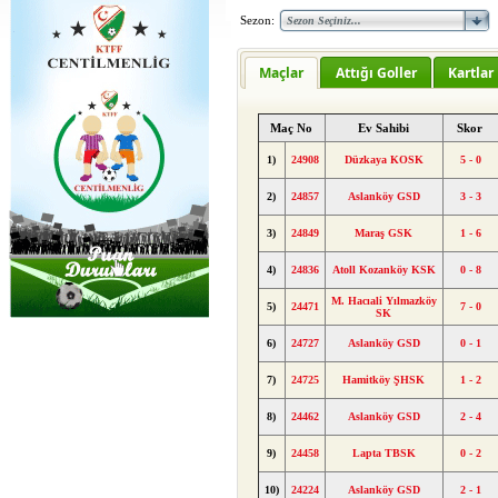
Sezon:
Maçlar
Attığı Goller
Kartlar
Maç No
Ev Sahibi
Skor
1)
24908
Düzkaya KOSK
5 - 0
2)
24857
Aslanköy GSD
3 - 3
3)
24849
Maraş GSK
1 - 6
4)
24836
Atoll Kozanköy KSK
0 - 8
M. Hacıali Yılmazköy
5)
24471
7 - 0
SK
6)
24727
Aslanköy GSD
0 - 1
7)
24725
Hamitköy ŞHSK
1 - 2
8)
24462
Aslanköy GSD
2 - 4
9)
24458
Lapta TBSK
0 - 2
10)
24224
Aslanköy GSD
2 - 1