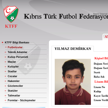
A
KTFF Bilgi Bankası
Futbolcular
YILMAZ DEMİRKAN
Teknik Adamlar
Kulüp Personeli
Kişisel Bi
Maçlar
Doğum Yeri
Kulüpler
Doğum Tari
Stadlar
Statü
Cezalar
Baba Adı
Hakemler
Lisans Bil
Gözlemciler
Lisans No
Statüler
Kulüp
Talimatlar
Kayıt Tarih
Lisans Verili
Formlar - Sözleşmeler