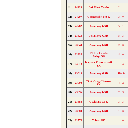
11)
24220
Baf Ülkü Yurdu
2 - 1
12)
24207
Göçmenköy İYSK
3 - 0
13)
24202
Aslanköy GSD
5 - 1
14)
23625
Aslanköy GSD
5 - 3
15)
23640
Aslanköy GSD
2 - 3
DND L. Gençler
16)
23633
4 - 0
Birliği SK
Kaplıca Karadeniz 61
17)
23618
1 - 3
SK
18)
23610
Aslanköy GSD
18 - 0
Türk Ocağı Limasol
19)
23603
4 - 2
SK
20)
23595
Aslanköy GSD
7 - 3
21)
23588
Geçitkale GSK
3 - 3
22)
23580
Aslanköy GSD
1 - 3
23)
23573
Yalova SK
1 - 0