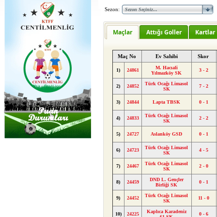
Sezon:
Maçlar
Attığı Goller
Kartlar
Maç No
Ev Sahibi
Skor
M. Hacıali
1)
24861
3 - 2
Yılmazköy SK
Türk Ocağı Limasol
2)
24852
7 - 2
SK
3)
24844
Lapta TBSK
0 - 1
Türk Ocağı Limasol
4)
24833
2 - 2
SK
5)
24727
Aslanköy GSD
0 - 1
Türk Ocağı Limasol
6)
24723
4 - 5
SK
Türk Ocağı Limasol
7)
24467
2 - 0
SK
DND L. Gençler
8)
24459
0 - 1
Birliği SK
Türk Ocağı Limasol
9)
24452
11 - 0
SK
Kaplıca Karadeniz
10)
24225
0 - 6
61 SK