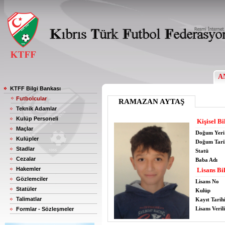
A
KTFF Bilgi Bankası
Futbolcular
RAMAZAN AYTAŞ
Teknik Adamlar
Kulüp Personeli
Kişisel Bi
Maçlar
Doğum Yeri
Kulüpler
Doğum Tari
Stadlar
Statü
Cezalar
Baba Adı
Hakemler
Lisans Bil
Gözlemciler
Lisans No
Statüler
Kulüp
Talimatlar
Kayıt Tarih
Lisans Verili
Formlar - Sözleşmeler