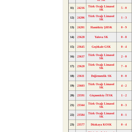
Türk Ocağı Limasol
11)
24216
5 - 0
SK
Türk Ocağı Limasol
12)
24206
1 - 3
SK
13)
24201
Hamitköy ŞHSK
0 - 9
14)
23628
Yalova SK
0 - 8
15)
23645
Geçitkale GSK
0 - 4
Türk Ocağı Limasol
16)
23637
2 - 0
SK
Türk Ocağı Limasol
17)
23620
7 - 0
SK
18)
23611
Değirmenlik SK
0 - 0
Türk Ocağı Limasol
19)
23603
4 - 2
SK
20)
23591
Göçmenköy İYSK
1 - 2
Türk Ocağı Limasol
21)
23344
0 - 3
SK
Türk Ocağı Limasol
22)
23584
8 - 1
SK
23)
23577
Düzkaya KOSK
0 - 4