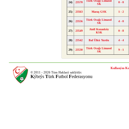
Türk Ocağı Limasol
24)
23570
0 - 0
SK
25)
23563
Maraş GSK
1 - 2
Türk Ocağı Limasol
26)
23556
4 - 0
SK
Atoll Kozanköy
27)
23549
0 - 8
KSK
28)
23542
Baf Ülkü Yurdu
4 - 4
Türk Ocağı Limasol
29)
23530
9 - 1
SK
Kullaným Ko
© 2011 - 2026 Tüm Haklarý saklýdýr.
K
ýbrýs
T
ürk
F
utbol
F
ederasyonu