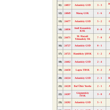
D
11)
24857
Aslanköy GSD
3 - 3
12)
24849
Maraş GSK
1 - 6
13)
24477
Aslanköy GSD
5 - 2
Atoll Kozanköy
14)
24836
0 - 8
KSK
M. Hacıali
15)
24471
7 - 0
Yılmazköy SK
16)
24727
Aslanköy GSD
0 - 1
17)
24725
Hamitköy ŞHSK
1 - 2
18)
24462
Aslanköy GSD
2 - 4
19)
24458
Lapta TBSK
0 - 2
20)
24224
Aslanköy GSD
2 - 1
D
21)
24220
Baf Ülkü Yurdu
2 - 1
Göçmenköy
22)
24207
3 - 0
İYSK
23)
24202
Aslanköy GSD
5 - 1