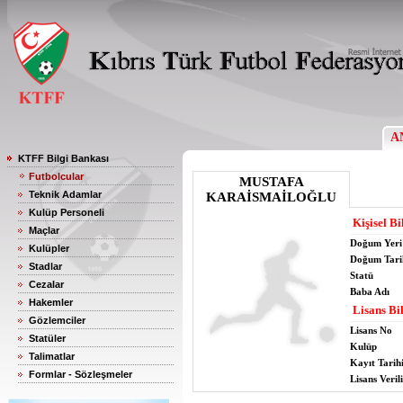
A
KTFF Bilgi Bankası
Futbolcular
MUSTAFA
Teknik Adamlar
KARAİSMAİLOĞLU
Kulüp Personeli
Kişisel Bi
Maçlar
Doğum Yeri
Kulüpler
Doğum Tari
Stadlar
Statü
Cezalar
Baba Adı
Hakemler
Lisans Bil
Gözlemciler
Lisans No
Statüler
Kulüp
Talimatlar
Kayıt Tarih
Formlar - Sözleşmeler
Lisans Verili