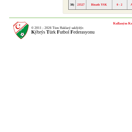
38)
23527
Binatlı YSK
0 - 2
Kullaným Ko
© 2011 - 2026 Tüm Haklarý saklýdýr.
K
ýbrýs
T
ürk
F
utbol
F
ederasyonu