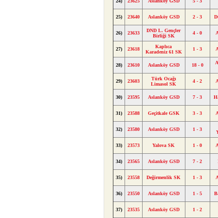
24)
23625
Aslanköy GSD
5 - 3
25)
23640
Aslanköy GSD
2 - 3
D
DND L. Gençler
26)
23633
4 - 0
Birliği SK
Kaplıca
27)
23618
1 - 3
Karadeniz 61 SK
A
28)
23610
Aslanköy GSD
18 - 0
Türk Ocağı
29)
23603
4 - 2
Limasol SK
30)
23595
Aslanköy GSD
7 - 3
H
31)
23588
Geçitkale GSK
3 - 3
32)
23580
Aslanköy GSD
1 - 3
33)
23573
Yalova SK
1 - 0
34)
23565
Aslanköy GSD
7 - 2
35)
23558
Değirmenlik SK
1 - 3
36)
23550
Aslanköy GSD
1 - 5
B
37)
23535
Aslanköy GSD
1 - 2