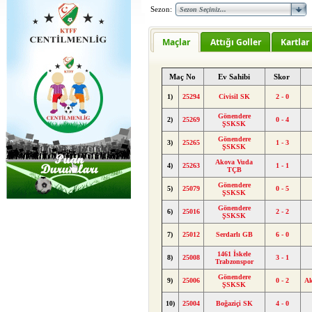
Sezon:
Maçlar
Attığı Goller
Kartlar
Maç No
Ev Sahibi
Skor
1)
25294
Civisil SK
2 - 0
Gönendere
2)
25269
0 - 4
ŞSKSK
Gönendere
3)
25265
1 - 3
ŞSKSK
Akova Vuda
4)
25263
1 - 1
TÇB
Gönendere
5)
25079
0 - 5
ŞSKSK
Gönendere
6)
25016
2 - 2
ŞSKSK
7)
25012
Serdarlı GB
6 - 0
1461 İskele
8)
25008
3 - 1
Trabzonspor
Gönendere
9)
25006
0 - 2
Ak
ŞSKSK
10)
25004
Boğaziçi SK
4 - 0