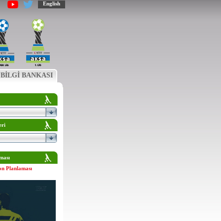
English
BİLGİ BANKASI
eri
ması
on Planlaması