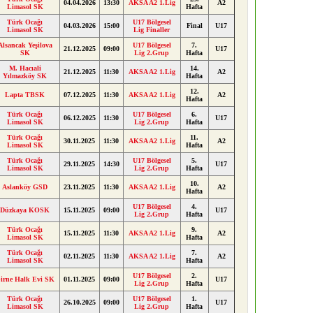
04.04.2026
13:30
AKSA A2 1.Lig
A2
Limasol SK
Hafta
Türk Ocağı
U17 Bölgesel
04.03.2026
15:00
Final
U17
Limasol SK
Lig Finaller
Alsancak Yeşilova
U17 Bölgesel
7.
21.12.2025
09:00
U17
SK
Lig 2.Grup
Hafta
M. Hacıali
14.
21.12.2025
11:30
AKSA A2 1.Lig
A2
Yılmazköy SK
Hafta
12.
Lapta TBSK
07.12.2025
11:30
AKSA A2 1.Lig
A2
Hafta
Türk Ocağı
U17 Bölgesel
6.
06.12.2025
11:30
U17
Limasol SK
Lig 2.Grup
Hafta
Türk Ocağı
11.
30.11.2025
11:30
AKSA A2 1.Lig
A2
Limasol SK
Hafta
Türk Ocağı
U17 Bölgesel
5.
29.11.2025
14:30
U17
Limasol SK
Lig 2.Grup
Hafta
10.
Aslanköy GSD
23.11.2025
11:30
AKSA A2 1.Lig
A2
Hafta
U17 Bölgesel
4.
Düzkaya KOSK
15.11.2025
09:00
U17
Lig 2.Grup
Hafta
Türk Ocağı
9.
15.11.2025
11:30
AKSA A2 1.Lig
A2
Limasol SK
Hafta
Türk Ocağı
7.
02.11.2025
11:30
AKSA A2 1.Lig
A2
Limasol SK
Hafta
U17 Bölgesel
2.
irne Halk Evi SK
01.11.2025
09:00
U17
Lig 2.Grup
Hafta
Türk Ocağı
U17 Bölgesel
1.
26.10.2025
09:00
U17
Limasol SK
Lig 2.Grup
Hafta