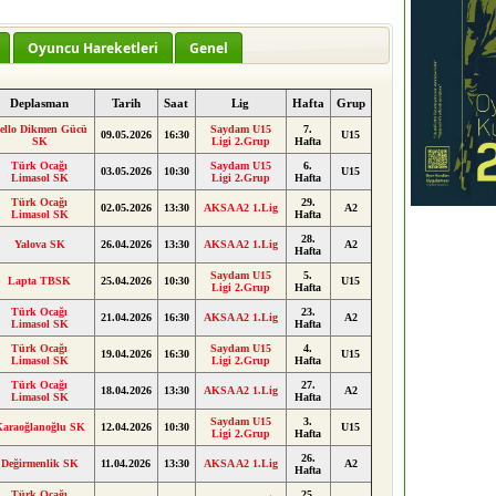
Oyuncu Hareketleri
Genel
Deplasman
Tarih
Saat
Lig
Hafta
Grup
ello Dikmen Gücü
Saydam U15
7.
09.05.2026
16:30
U15
SK
Ligi 2.Grup
Hafta
Türk Ocağı
Saydam U15
6.
03.05.2026
10:30
U15
Limasol SK
Ligi 2.Grup
Hafta
Türk Ocağı
29.
02.05.2026
13:30
AKSA A2 1.Lig
A2
Limasol SK
Hafta
28.
Yalova SK
26.04.2026
13:30
AKSA A2 1.Lig
A2
Hafta
Saydam U15
5.
Lapta TBSK
25.04.2026
10:30
U15
Ligi 2.Grup
Hafta
Türk Ocağı
23.
21.04.2026
16:30
AKSA A2 1.Lig
A2
Limasol SK
Hafta
Türk Ocağı
Saydam U15
4.
19.04.2026
16:30
U15
Limasol SK
Ligi 2.Grup
Hafta
Türk Ocağı
27.
18.04.2026
13:30
AKSA A2 1.Lig
A2
Limasol SK
Hafta
Saydam U15
3.
araoğlanoğlu SK
12.04.2026
10:30
U15
Ligi 2.Grup
Hafta
26.
Değirmenlik SK
11.04.2026
13:30
AKSA A2 1.Lig
A2
Hafta
Türk Ocağı
25.