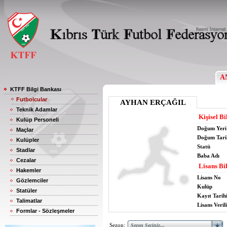
A
KTFF Bilgi Bankası
Futbolcular
AYHAN ERÇAĞIL
Teknik Adamlar
Kişisel Bi
Kulüp Personeli
Doğum Yeri
Maçlar
Doğum Tari
Kulüpler
Statü
Stadlar
Baba Adı
Cezalar
Lisans Bil
Hakemler
Lisans No
Gözlemciler
Kulüp
Statüler
Kayıt Tarih
Talimatlar
Lisans Verili
Formlar - Sözleşmeler
Sezon: