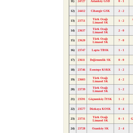
11)
24727
Aslanköy GSD
0 - 1
12)
24412
Cihangir GSK
2 - 2
Türk Ocağı
13)
23751
1 - 2
Limasol SK
Türk Ocağı
14)
23637
2 - 0
Limasol SK
Türk Ocağı
15)
23620
7 - 0
Limasol SK
16)
23747
Lapta TBSK
1 - 1
17)
23611
Değirmenlik SK
0 - 0
18)
23746
Esentepe KSKK
1 - 2
Türk Ocağı
19)
23603
4 - 2
Limasol SK
Türk Ocağı
20)
23739
5 - 2
Limasol SK
21)
23591
Göçmenköy İYSK
1 - 2
22)
23577
Düzkaya KOSK
0 - 4
Türk Ocağı
23)
23731
0 - 1
G
Limasol SK
24)
23728
Ozanköy SK
2 - 4