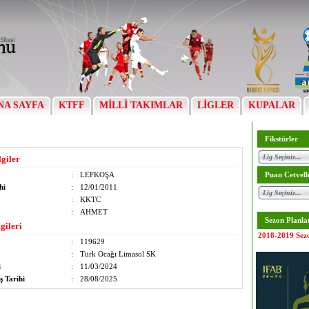
NA SAYFA
KTFF
MİLLİ TAKIMLAR
LİGLER
KUPALAR
Fikstürler
lgiler
:
LEFKOŞA
Puan Cetvell
hi
:
12/01/2011
:
KKTC
:
AHMET
Sezon Planla
gileri
2018-2019 Sez
:
119629
:
Türk Ocağı Limasol SK
i
:
11/03/2024
ş Tarihi
:
28/08/2025