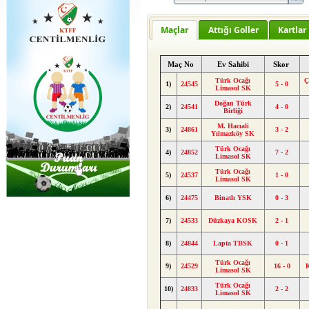
Maçlar
Attığı Goller
Kartlar
Maç No
Ev Sahibi
Skor
Türk Ocağı
Ç
1)
24545
5 - 0
Limasol SK
Doğan Türk
2)
24541
4 - 0
Birliği
M. Hacıali
3)
24861
3 - 2
Yılmazköy SK
Türk Ocağı
4)
24852
7 - 2
Limasol SK
Türk Ocağı
5)
24537
1 - 0
Limasol SK
6)
24475
Binatlı YSK
0 - 3
7)
24533
Düzkaya KOSK
2 - 1
8)
24844
Lapta TBSK
0 - 1
Türk Ocağı
9)
24529
16 - 0
K
Limasol SK
Türk Ocağı
10)
24833
2 - 2
Limasol SK