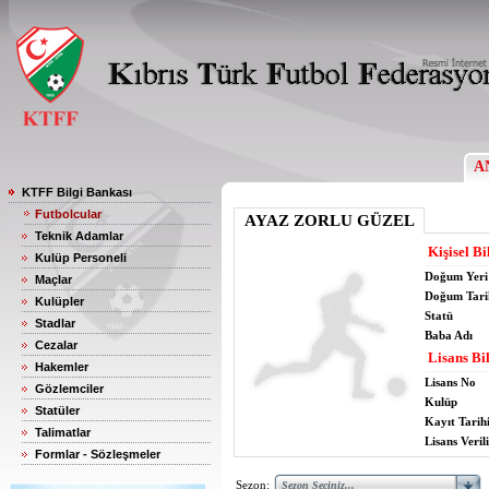
A
KTFF Bilgi Bankası
Futbolcular
AYAZ ZORLU GÜZEL
Teknik Adamlar
Kişisel Bi
Kulüp Personeli
Doğum Yeri
Maçlar
Doğum Tari
Kulüpler
Statü
Stadlar
Baba Adı
Cezalar
Lisans Bil
Hakemler
Lisans No
Gözlemciler
Kulüp
Statüler
Kayıt Tarih
Talimatlar
Lisans Verili
Formlar - Sözleşmeler
Sezon: