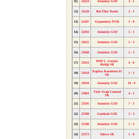
11)
24224
Aslanköy GSD
2 - 1
12)
24220
Baf Ülkü Yurdu
2 - 1
13)
24207
Göçmenköy İYSK
3 - 0
14)
24202
Aslanköy GSD
5 - 1
15)
23625
Aslanköy GSD
5 - 3
16)
23640
Aslanköy GSD
2 - 3
DND L. Gençler
17)
23633
4 - 0
Birliği SK
Kaplıca Karadeniz 61
18)
23618
1 - 3
SK
19)
23610
Aslanköy GSD
18 - 0
Türk Ocağı Limasol
20)
23603
4 - 2
SK
21)
23595
Aslanköy GSD
7 - 3
22)
23588
Geçitkale GSK
3 - 3
23)
23580
Aslanköy GSD
1 - 3
24)
23573
Yalova SK
1 - 0