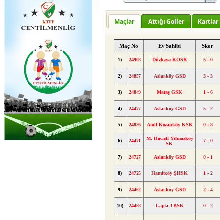
Maçlar
Attığı Goller
Kartlar
Maç No
Ev Sahibi
Skor
1)
24908
Düzkaya KOSK
5 - 0
2)
24857
Aslanköy GSD
3 - 3
3)
24849
Maraş GSK
1 - 6
4)
24477
Aslanköy GSD
5 - 2
5)
24836
Atoll Kozanköy KSK
0 - 8
M. Hacıali Yılmazköy
6)
24471
7 - 0
SK
7)
24727
Aslanköy GSD
0 - 1
8)
24725
Hamitköy ŞHSK
1 - 2
9)
24462
Aslanköy GSD
2 - 4
10)
24458
Lapta TBSK
0 - 2