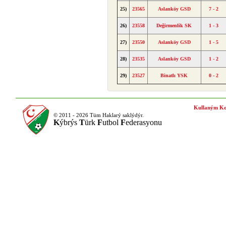
25)
23565
Aslanköy GSD
7 - 2
26)
23558
Değirmenlik SK
1 - 3
27)
23550
Aslanköy GSD
1 - 5
28)
23535
Aslanköy GSD
1 - 2
29)
23527
Binatlı YSK
0 - 2
Kullaným Ko
© 2011 - 2026 Tüm Haklarý saklýdýr.
K
ýbrýs
T
ürk
F
utbol
F
ederasyonu