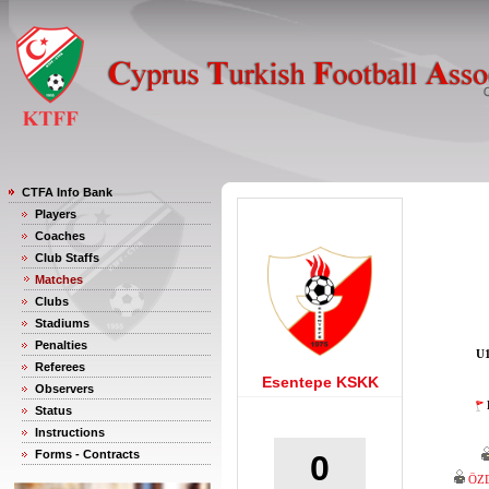
CTFA Info Bank
Players
Coaches
Club Staffs
Matches
Clubs
Stadiums
Penalties
U1
Referees
Esentepe KSKK
Observers
Status
Instructions
Forms - Contracts
0
ÖZ