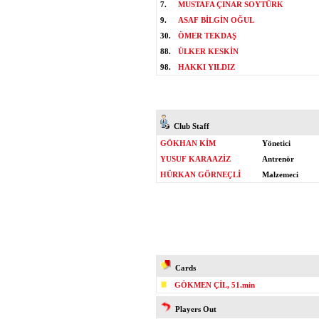
7.
MUSTAFA ÇINAR SOYTÜRK
9.
ASAF BİLGİN OĞUL
30.
ÖMER TEKDAŞ
88.
ÜLKER KESKİN
98.
HAKKI YILDIZ
Club Staff
GÖKHAN KİM
Yönetici
YUSUF KARAAZİZ
Antrenör
HÜRKAN GÖRNEÇLİ
Malzemeci
Cards
GÖKMEN ÇİL, 51.min
Players Out