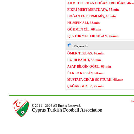
AHMET SERHAN DOĞAN ERDOĞAN, 46.m
FİKRİ MERT MERTKAYA, 55.min
DOĞAN EGE ERMEMİŞ, 60.min
HUSSEIN ALI, 68.min
GÖKMEN ÇİL, 68.min
IŞIK HİKMET ERDOĞAN, 75.min
Players In
ÖMER TEKDAŞ, 46.min
UĞUR BARUT, 55.min
ASAF BİLGİN OĞUL, 60.min
ÜLKER KESKİN, 68.min
MUSTAFA ÇINAR SOYTÜRK, 68.min
ÇAĞAN GEZER, 75.min
Te
© 2011 - 2026 All Rights Reserved.
C
yprus
T
urkish
F
ootball
A
ssociation