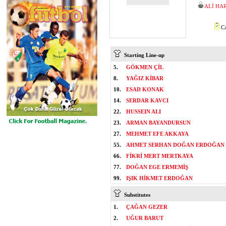
ALİ HA
CA
Starting Line-up
5.
GÖKMEN ÇİL
8.
YAĞIZ KİBAR
10.
ESAD KONAK
14.
SERDAR KAVCI
22.
HUSSEIN ALI
23.
ARMAN BAYANDURSUN
27.
MEHMET EFE AKKAYA
55.
AHMET SERHAN DOĞAN ERDOĞAN
66.
FİKRİ MERT MERTKAYA
77.
DOĞAN EGE ERMEMİŞ
99.
IŞIK HİKMET ERDOĞAN
Substitutes
1.
ÇAĞAN GEZER
2.
UĞUR BARUT