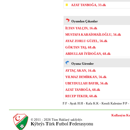
AZAT TANBOĞA, 33.dk
Oyundan Çıkanlar
İLTAN YALÇIN, 16.dk
MUSTAFA KARAİSMAİLOĞLU, 56.dk
AYAZ ZORLU GÜZEL, 56.dk
GÖKTAN TAŞ, 68.dk
ABDULLAH İYİDOĞAN, 68.dk
Oyuna Girenler
AYTAÇ AKAN, 16.dk
YILMAZ DEMİRKAN, 56.dk
UBEYDULLAH BAYIR, 56.dk
AZAT TANBOĞA, 68.dk
RECEP TEKER, 68.dk
F:F - Ayak H:H - Kafa K:K - Kendi Kalesine P:P - P
Kullaným Ko
© 2011 - 2026 Tüm Haklarý saklýdýr.
K
ýbrýs
T
ürk
F
utbol
F
ederasyonu