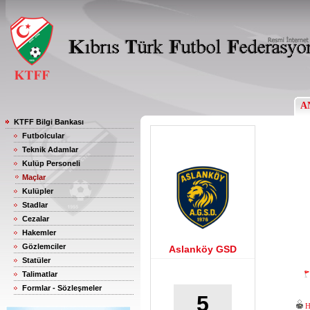
A
KTFF Bilgi Bankası
Futbolcular
Teknik Adamlar
Kulüp Personeli
Maçlar
Kulüpler
Stadlar
Cezalar
Hakemler
Gözlemciler
Aslanköy GSD
Statüler
Talimatlar
Formlar - Sözleşmeler
5
H