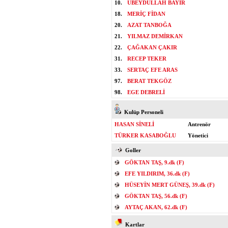
10.
UBEYDULLAH BAYIR
18.
MERİÇ FİDAN
20.
AZAT TANBOĞA
21.
YILMAZ DEMİRKAN
22.
ÇAĞAKAN ÇAKIR
31.
RECEP TEKER
33.
SERTAÇ EFE ARAS
97.
BERAT TEKGÖZ
98.
EGE DEBRELİ
Kulüp Personeli
HASAN SİNELİ
Antrenör
TÜRKER KASABOĞLU
Yönetici
Goller
GÖKTAN TAŞ, 9.dk (F)
EFE YILDIRIM, 36.dk (F)
HÜSEYİN MERT GÜNEŞ, 39.dk (F)
GÖKTAN TAŞ, 56.dk (F)
AYTAÇ AKAN, 62.dk (F)
Kartlar