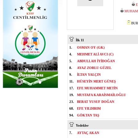
E
MUHAMM
BURA
İlk 11
1.
OSMAN OY (GK)
4.
MEHMET ALİ AVCI (C)
5.
ABDULLAH İYİDOĞAN
8.
AYAZ ZORLU GÜZEL
9.
İLTAN YALÇIN
11.
HÜSEYİN MERT GÜNEŞ
17.
EFE MUHAMMET METİN
19.
MUSTAFA KARAİSMAİLOĞLU
23.
BERAT YUSUF DOĞAN
68.
EFE YILDIRIM
94.
GÖKTAN TAŞ
Yedekler
7.
AYTAÇ AKAN