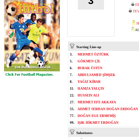
3
E
TEV
S
AL
Starting Line-up
3.
MEHMET ÖZTÜRK
5.
GÖKMEN ÇİL
6.
BURAK ÜSTÜN
7.
ABDULSAMED ŞİMŞEK
8.
YAĞIZ KİBAR
11.
HAMZA YALÇIN
22.
HUSSEIN ALI
27.
MEHMET EFE AKKAYA
55.
AHMET SERHAN DOĞAN ERDOĞAN
77.
DOĞAN EGE ERMEMİŞ
99.
IŞIK HİKMET ERDOĞAN
Substitutes