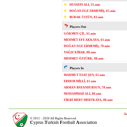
HUSSEIN ALI, 35.min
DOĞAN EGE ERMEMİŞ, 65.min
BURAK ÜSTÜN, 83.min
Players Out
GÖKMEN ÇİL, 61.min
MEHMET EFE AKKAYA, 61.min
DOĞAN EGE ERMEMİŞ, 78.min
YAĞIZ KİBAR, 88.min
MEHMET ÖZTÜRK, 88.min
Players In
MAHMUT ESAT ŞEN, 61.min
ERDEM MİLLİ, 61.min
ARMAN BAYANDURSUN, 78.min
MOHAMMAD ALI, 88.min
FİKRİ MERT MERTKAYA, 88.min
Te
© 2011 - 2026 All Rights Reserved.
C
yprus
T
urkish
F
ootball
A
ssociation