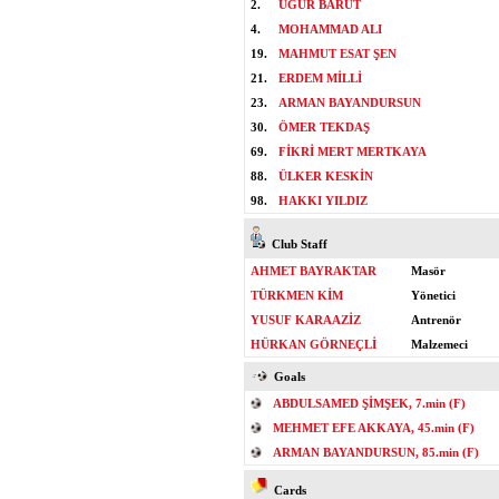
2.
UĞUR BARUT
4.
MOHAMMAD ALI
19.
MAHMUT ESAT ŞEN
21.
ERDEM MİLLİ
23.
ARMAN BAYANDURSUN
30.
ÖMER TEKDAŞ
69.
FİKRİ MERT MERTKAYA
88.
ÜLKER KESKİN
98.
HAKKI YILDIZ
Club Staff
AHMET BAYRAKTAR
Masör
TÜRKMEN KİM
Yönetici
YUSUF KARAAZİZ
Antrenör
HÜRKAN GÖRNEÇLİ
Malzemeci
Goals
ABDULSAMED ŞİMŞEK, 7.min (F)
MEHMET EFE AKKAYA, 45.min (F)
ARMAN BAYANDURSUN, 85.min (F)
Cards