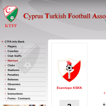
CTFA Info Bank
Players
Coaches
Club Staffs
Matches
Clubs
Stadiums
Penalties
Referees
Observers
Esentepe KSKK
Status
Instructions
Forms - Contracts