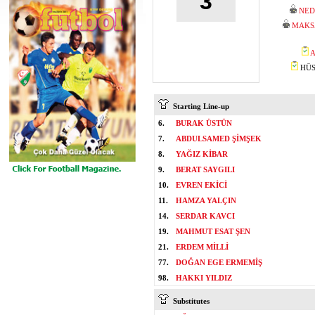
3
NED
MAKS
A
HÜSE
Starting Line-up
6.
BURAK ÜSTÜN
7.
ABDULSAMED ŞİMŞEK
8.
YAĞIZ KİBAR
9.
BERAT SAYGILI
10.
EVREN EKİCİ
11.
HAMZA YALÇIN
14.
SERDAR KAVCI
19.
MAHMUT ESAT ŞEN
21.
ERDEM MİLLİ
77.
DOĞAN EGE ERMEMİŞ
98.
HAKKI YILDIZ
Substitutes