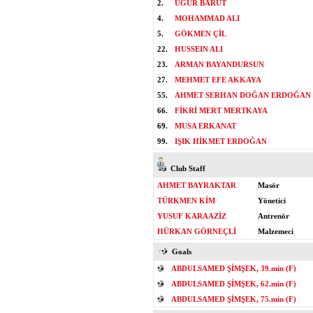
2.
UĞUR BARUT
4.
MOHAMMAD ALI
5.
GÖKMEN ÇİL
22.
HUSSEIN ALI
23.
ARMAN BAYANDURSUN
27.
MEHMET EFE AKKAYA
55.
AHMET SERHAN DOĞAN ERDOĞAN
66.
FİKRİ MERT MERTKAYA
69.
MUSA ERKANAT
99.
IŞIK HİKMET ERDOĞAN
Club Staff
AHMET BAYRAKTAR
Masör
TÜRKMEN KİM
Yönetici
YUSUF KARAAZİZ
Antrenör
HÜRKAN GÖRNEÇLİ
Malzemeci
Goals
ABDULSAMED ŞİMŞEK, 39.min (F)
ABDULSAMED ŞİMŞEK, 62.min (F)
ABDULSAMED ŞİMŞEK, 75.min (F)