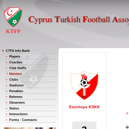
CTFA Info Bank
Players
Coaches
Club Staffs
Matches
Clubs
Stadiums
Penalties
Referees
Observers
Esentepe KSKK
Status
Instructions
Forms - Contracts