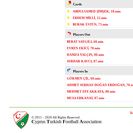
Cards
ABDULSAMED ŞİMŞEK, 18.min
ERDEM MİLLİ, 22.min
BURAK ÜSTÜN, 73.min
Players Out
BERAT SAYGILI, 60.min
EVREN EKİCİ, 70.min
HAMZA YALÇIN, 80.min
SERDAR KAVCI, 87.min
Players In
GÖKMEN ÇİL, 60.min
AHMET SERHAN DOĞAN ERDOĞAN, 70.m
MEHMET EFE AKKAYA, 80.min
MUSA ERKANAT, 87.min
Te
© 2011 - 2026 All Rights Reserved.
C
yprus
T
urkish
F
ootball
A
ssociation