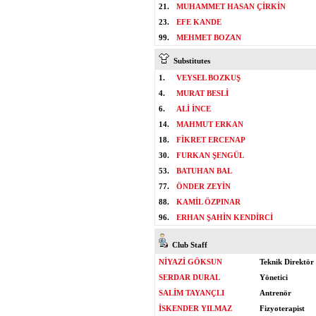
21.
MUHAMMET HASAN ÇİRKİN
23.
EFE KANDE
99.
MEHMET BOZAN
Substitutes
1.
VEYSEL BOZKUŞ
4.
MURAT BESLİ
6.
ALİ İNCE
14.
MAHMUT ERKAN
18.
FİKRET ERCENAP
30.
FURKAN ŞENGÜL
53.
BATUHAN BAL
77.
ÖNDER ZEYİN
88.
KAMİL ÖZPINAR
96.
ERHAN ŞAHİN KENDİRCİ
Club Staff
NİYAZİ GÖKSUN
Teknik Direktör
SERDAR DURAL
Yönetici
SALİM TAYANÇLI
Antrenör
İSKENDER YILMAZ
Fizyoterapist