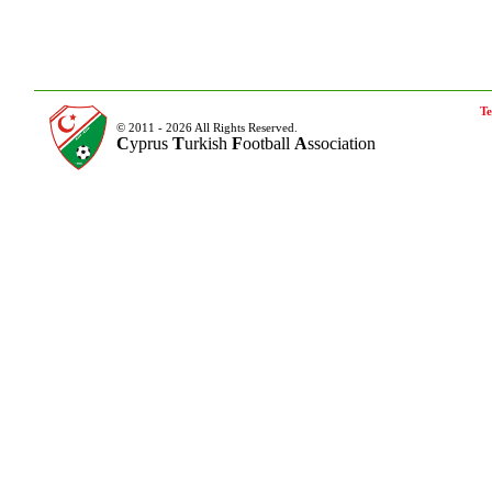
Te
© 2011 - 2026 All Rights Reserved.
C
yprus
T
urkish
F
ootball
A
ssociation