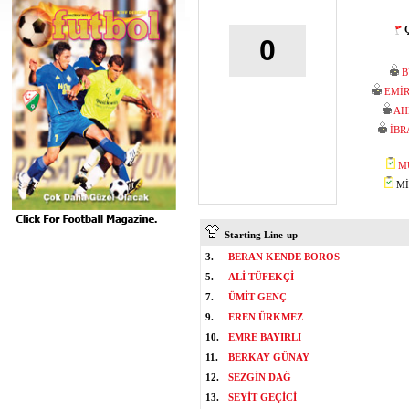
Ç
0
B
EMİ
AH
İBR
M
MİS
Starting Line-up
3.
BERAN KENDE BOROS
5.
ALİ TÜFEKÇİ
7.
ÜMİT GENÇ
9.
EREN ÜRKMEZ
10.
EMRE BAYIRLI
11.
BERKAY GÜNAY
12.
SEZGİN DAĞ
13.
SEYİT GEÇİCİ