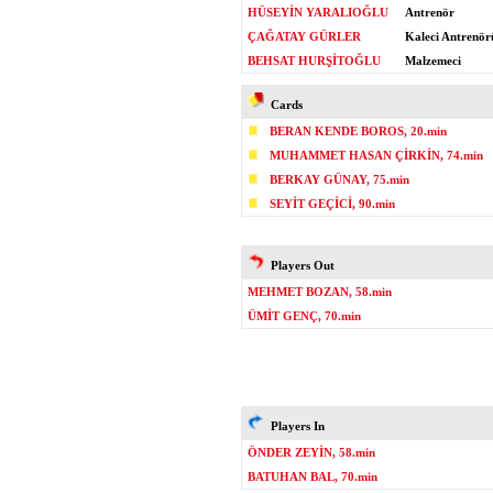
HÜSEYİN YARALIOĞLU
Antrenör
ÇAĞATAY GÜRLER
Kaleci Antrenör
BEHSAT HURŞİTOĞLU
Malzemeci
Cards
BERAN KENDE BOROS, 20.min
MUHAMMET HASAN ÇİRKİN, 74.min
BERKAY GÜNAY, 75.min
SEYİT GEÇİCİ, 90.min
Players Out
MEHMET BOZAN, 58.min
ÜMİT GENÇ, 70.min
Players In
ÖNDER ZEYİN, 58.min
BATUHAN BAL, 70.min