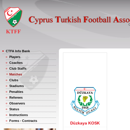
CTFA Info Bank
Players
Coaches
Club Staffs
Matches
Clubs
Stadiums
Penalties
Referees
Observers
Status
Instructions
Forms - Contracts
Düzkaya KOSK