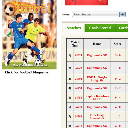
Sezon:
Matches
Goals Scored
Card
Match
Home
Score
Num
1)
24924
Değirmenlik SK
3 - 0
2)
24922
Değirmenlik SK
1 - 0
DND L. Gençler
3)
24894
0 - 2
Birliği SK
4)
24794
Değirmenlik SK
2 - 2
Kaplıca Karadeniz
5)
24786
0 - 4
61 SK
6)
24779
Değirmenlik SK
4 - 0
Türk Ocağı
7)
24769
1 - 2
Limasol SK
8)
24712
Değirmenlik SK
4 - 0