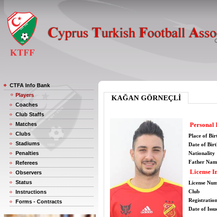
CTFA Info Bank
Players
KAĞAN GÖRNEÇLİ
Coaches
Club Staffs
Matches
Personal 
Clubs
Place of Bir
Stadiums
Date of Bir
Penalties
Nationality
Father Nam
Referees
License I
Observers
Status
License Nu
Club
Instructions
Registratio
Forms - Contracts
Date of Issu