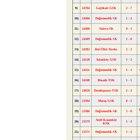
9)
24704
Geçitkale GSK
2 - 7
10)
24406
Değirmenlik SK
1 - 2
11)
24400
Yalova SK
0 - 1
12)
24389
Değirmenlik SK
1 - 0
13)
24382
Baf Ülkü Yurdu
2 - 2
14)
24120
Aslanköy GSD
1 - 2
15)
24114
Değirmenlik SK
1 - 1
16)
24108
Binatlı YSK
1 - 1
17)
24020
Dumlupınar TSK
2 - 2
18)
23394
Maraş GSK
0 - 5
19)
23386
Değirmenlik SK
5 - 0
Atoll Kozanköy
20)
23379
1 - 2
KSK
21)
23371
Değirmenlik SK
1 - 2