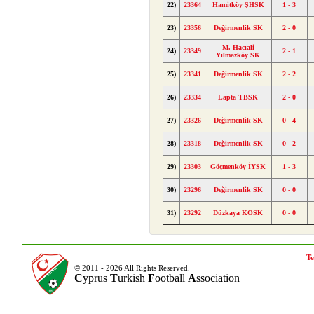
22)
23364
Hamitköy ŞHSK
1 - 3
23)
23356
Değirmenlik SK
2 - 0
M. Hacıali
24)
23349
2 - 1
Yılmazköy SK
25)
23341
Değirmenlik SK
2 - 2
26)
23334
Lapta TBSK
2 - 0
27)
23326
Değirmenlik SK
0 - 4
28)
23318
Değirmenlik SK
0 - 2
29)
23303
Göçmenköy İYSK
1 - 3
30)
23296
Değirmenlik SK
0 - 0
31)
23292
Düzkaya KOSK
0 - 0
Te
© 2011 - 2026 All Rights Reserved.
C
yprus
T
urkish
F
ootball
A
ssociation