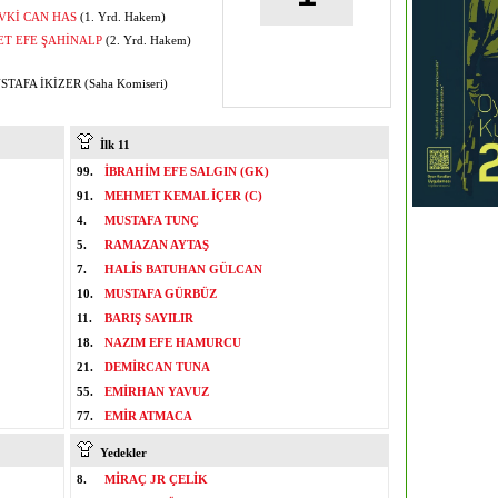
VKİ CAN HAS
(1. Yrd. Hakem)
T EFE ŞAHİNALP
(2. Yrd. Hakem)
TAFA İKİZER (Saha Komiseri)
İlk 11
99.
İBRAHİM EFE SALGIN (GK)
91.
MEHMET KEMAL İÇER (C)
4.
MUSTAFA TUNÇ
5.
RAMAZAN AYTAŞ
7.
HALİS BATUHAN GÜLCAN
10.
MUSTAFA GÜRBÜZ
11.
BARIŞ SAYILIR
18.
NAZIM EFE HAMURCU
21.
DEMİRCAN TUNA
55.
EMİRHAN YAVUZ
77.
EMİR ATMACA
Yedekler
8.
MİRAÇ JR ÇELİK