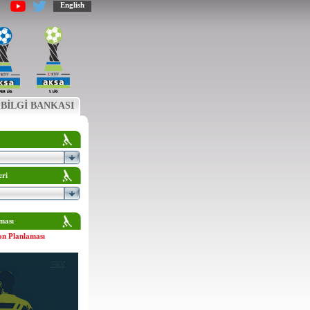
English
BİLGİ BANKASI
eri
ması
on Planlaması