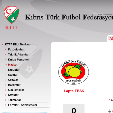
A
KTFF Bilgi Bankası
Futbolcular
Teknik Adamlar
Kulüp Personeli
Maçlar
Kulüpler
Stadlar
Cezalar
Hakemler
Gözlemciler
Lapta TBSK
Statüler
L
Talimatlar
Formlar - Sözleşmeler
0