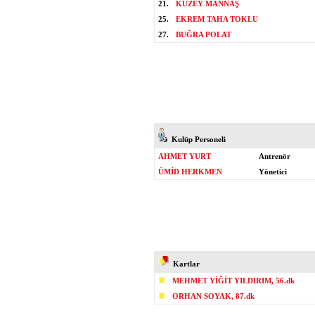
21.
KUZEY MANNAŞ
25.
EKREM TAHA TOKLU
27.
BUĞRA POLAT
Kulüp Personeli
AHMET YURT
Antrenör
ÜMİD HERKMEN
Yönetici
Kartlar
MEHMET YİĞİT YILDIRIM, 56.dk
ORHAN SOYAK, 87.dk