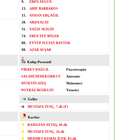
9.
EREN AYGÜN
13.
ARİF BARBAROS
15.
AYHAN ERÇAĞIL
28.
ARDA ALAT
31.
YAĞIZ SEZGİN
74.
EREN EFE BÖLEK
88.
EYYÜP SULTAN BAYTOK
98.
AZAD AVŞAR
Kulüp Personeli
FİKRET DAĞCIL
Fizyoterapist
SALAHİ DEDEKORKUT
Antrenör
HÜSEYİN ATEŞ
Malzemeci
POYRAZ BOZKUZU
Yönetici
Goller
MUSTAFA TUNÇ, 7.dk (F)
Kartlar
RAMAZAN AYTAŞ, 40.dk
MUSTAFA TUNÇ, 56.dk
MEHMET KEMAL İÇER, 83.dk