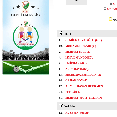
ŞE
MEHME
MUS
İlk 11
1.
CEMİL KARZAOĞLU (GK)
10.
MUHAMMED SARI (C)
2.
MEHMET KARAL
4.
İSMAİL GÜNDOĞDU
7.
EMİRHAN AKIN
11.
ARDA BAYRAKÇI
13.
EBUBERDA BEKİR ÇINAR
14.
ORHAN SOYAK
17.
AHMET HASAN HERKMEN
24.
EFE GÜLER
31.
MEHMET YİĞİT YILDIRIM
Yedekler
12.
HÜSEYİN YANAR