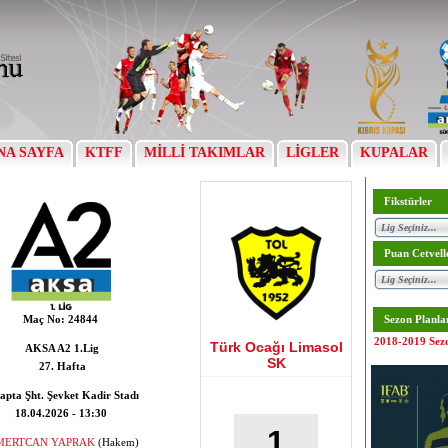
NA SAYFA
KTFF
MİLLİ TAKIMLAR
LİGLER
KUPALAR
Fikstürler
Puan Cetvell
Maç No:
24844
Sezon Planla
2018-2019 Sez
Türk Ocağı Limasol
AKSA A2 1.Lig
SK
27. Hafta
apta Şht. Şevket Kadir Stadı
18.04.2026 - 13:30
1
MERTCAN YAPRAK
(Hakem)