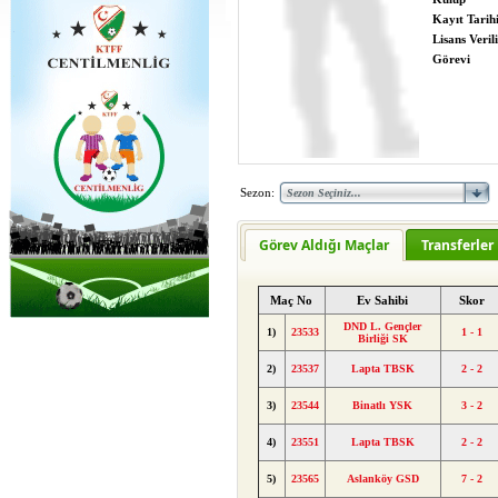
Kayıt Tarih
Lisans Verili
Görevi
Sezon:
Görev Aldığı Maçlar
Transferler
Maç No
Ev Sahibi
Skor
DND L. Gençler
1)
23533
1 - 1
Birliği SK
2)
23537
Lapta TBSK
2 - 2
3)
23544
Binatlı YSK
3 - 2
4)
23551
Lapta TBSK
2 - 2
5)
23565
Aslanköy GSD
7 - 2