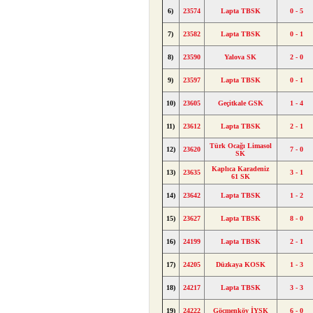
6)
23574
Lapta TBSK
0 - 5
7)
23582
Lapta TBSK
0 - 1
8)
23590
Yalova SK
2 - 0
9)
23597
Lapta TBSK
0 - 1
10)
23605
Geçitkale GSK
1 - 4
11)
23612
Lapta TBSK
2 - 1
Türk Ocağı Limasol
12)
23620
7 - 0
SK
Kaplıca Karadeniz
13)
23635
3 - 1
61 SK
14)
23642
Lapta TBSK
1 - 2
15)
23627
Lapta TBSK
8 - 0
16)
24199
Lapta TBSK
2 - 1
17)
24205
Düzkaya KOSK
1 - 3
18)
24217
Lapta TBSK
3 - 3
19)
24222
Göçmenköy İYSK
6 - 0