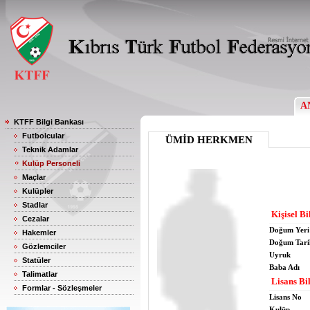
A
KTFF Bilgi Bankası
Futbolcular
ÜMİD HERKMEN
Teknik Adamlar
Kulüp Personeli
Maçlar
Kulüpler
Stadlar
Kişisel Bi
Cezalar
Doğum Yeri
Hakemler
Doğum Tari
Gözlemciler
Uyruk
Statüler
Baba Adı
Talimatlar
Lisans Bil
Formlar - Sözleşmeler
Lisans No
Kulüp