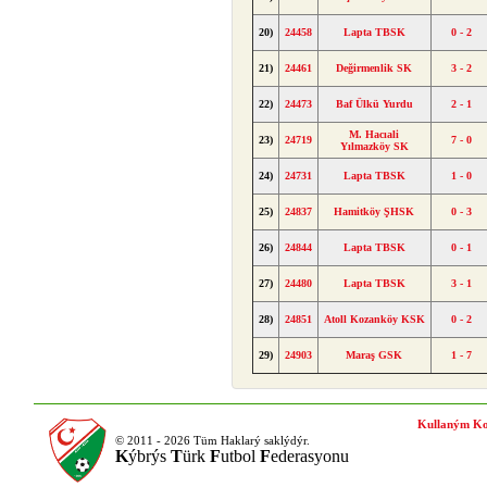
20)
24458
Lapta TBSK
0 - 2
21)
24461
Değirmenlik SK
3 - 2
22)
24473
Baf Ülkü Yurdu
2 - 1
M. Hacıali
23)
24719
7 - 0
Yılmazköy SK
24)
24731
Lapta TBSK
1 - 0
25)
24837
Hamitköy ŞHSK
0 - 3
26)
24844
Lapta TBSK
0 - 1
27)
24480
Lapta TBSK
3 - 1
28)
24851
Atoll Kozanköy KSK
0 - 2
29)
24903
Maraş GSK
1 - 7
Kullaným Ko
© 2011 - 2026 Tüm Haklarý saklýdýr.
K
ýbrýs
T
ürk
F
utbol
F
ederasyonu