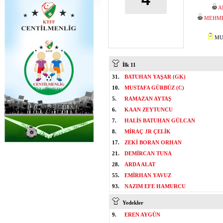
A
MEHME
MUS
İlk 11
31.
BATUHAN YAŞAR (GK)
10.
MUSTAFA GÜRBÜZ (C)
5.
RAMAZAN AYTAŞ
6.
KAAN ZEYTUNCU
7.
HALİS BATUHAN GÜLCAN
8.
MİRAÇ JR ÇELİK
17.
ZEKİ BORAN ORHAN
21.
DEMİRCAN TUNA
28.
ARDA ALAT
55.
EMİRHAN YAVUZ
93.
NAZIM EFE HAMURCU
Yedekler
9.
EREN AYGÜN