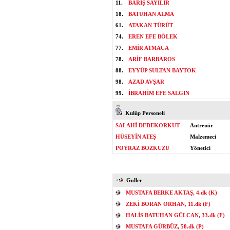
11.
BARIŞ SAYILIR
18.
BATUHAN ALMA
61.
ATAKAN TÜRÜT
74.
EREN EFE BÖLEK
77.
EMİR ATMACA
78.
ARİF BARBAROS
88.
EYYÜP SULTAN BAYTOK
98.
AZAD AVŞAR
99.
İBRAHİM EFE SALGIN
Kulüp Personeli
SALAHİ DEDEKORKUT
Antrenör
HÜSEYİN ATEŞ
Malzemeci
POYRAZ BOZKUZU
Yönetici
Goller
MUSTAFA BERKE AKTAŞ, 4.dk (K)
ZEKİ BORAN ORHAN, 11.dk (F)
HALİS BATUHAN GÜLCAN, 33.dk (F)
MUSTAFA GÜRBÜZ, 58.dk (P)