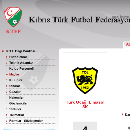
A
KTFF Bilgi Bankası
Futbolcular
Teknik Adamlar
Kulüp Personeli
Maçlar
Kulüpler
Stadlar
Cezalar
Hakemler
Türk Ocağı Limasol
Gözlemciler
SK
Statüler
Kar
Talimatlar
Formlar - Sözleşmeler
4