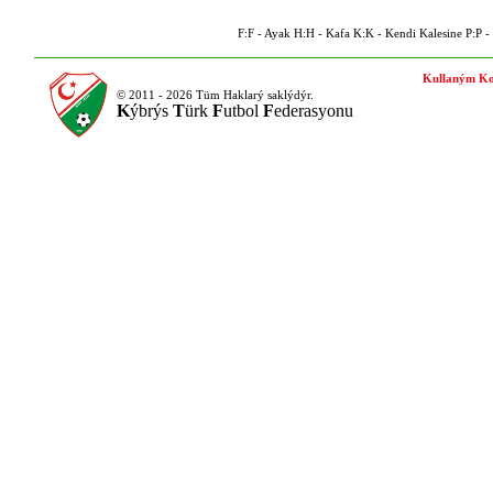
F:F - Ayak H:H - Kafa K:K - Kendi Kalesine P:P - P
Kullaným Ko
© 2011 - 2026 Tüm Haklarý saklýdýr.
K
ýbrýs
T
ürk
F
utbol
F
ederasyonu