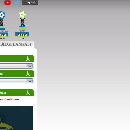
English
BİLGİ BANKASI
eri
ması
on Planlaması