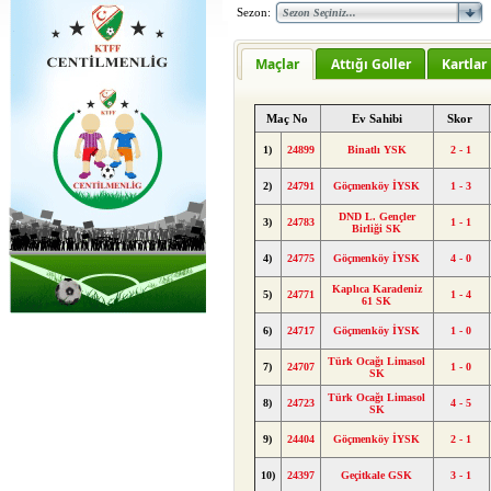
Sezon:
Maçlar
Attığı Goller
Kartlar
Maç No
Ev Sahibi
Skor
1)
24899
Binatlı YSK
2 - 1
2)
24791
Göçmenköy İYSK
1 - 3
DND L. Gençler
3)
24783
1 - 1
Birliği SK
4)
24775
Göçmenköy İYSK
4 - 0
Kaplıca Karadeniz
5)
24771
1 - 4
61 SK
6)
24717
Göçmenköy İYSK
1 - 0
Türk Ocağı Limasol
7)
24707
1 - 0
SK
Türk Ocağı Limasol
8)
24723
4 - 5
SK
9)
24404
Göçmenköy İYSK
2 - 1
10)
24397
Geçitkale GSK
3 - 1