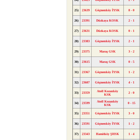
25)
23639
Göçmenköy İYSK
8 - 0
26)
23391
Düzkaya KOSK
2 - 1
27)
23631
Düzkaya KOSK
0 - 1
28)
23383
Göçmenköy İYSK
2 - 1
29)
23375
Maraş GSK
3 - 2
30)
23615
Maraş GSK
0 - 5
31)
23367
Göçmenköy İYSK
1 - 2
32)
23607
Göçmenköy İYSK
4 - 1
Atoll Kozanköy
33)
23359
2 - 0
KSK
Atoll Kozanköy
34)
23599
0 - 15
KSK
35)
23351
Göçmenköy İYSK
3 - 0
36)
23591
Göçmenköy İYSK
1 - 2
37)
23343
Hamitköy ŞHSK
1 - 4