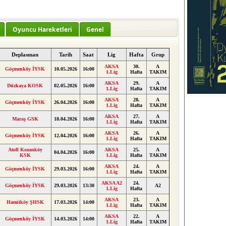
Oyuncu Hareketleri
Genel
Deplasman
Tarih
Saat
Lig
Hafta
Grup
AKSA
30.
A
Göçmenköy İYSK
10.05.2026
16:00
1.Lig
Hafta
TAKIM
AKSA
29.
A
Düzkaya KOSK
02.05.2026
16:00
1.Lig
Hafta
TAKIM
AKSA
28.
A
Göçmenköy İYSK
26.04.2026
16:00
1.Lig
Hafta
TAKIM
AKSA
27.
A
Maraş GSK
18.04.2026
16:00
1.Lig
Hafta
TAKIM
AKSA
26.
A
Göçmenköy İYSK
12.04.2026
16:00
1.Lig
Hafta
TAKIM
Atoll Kozanköy
AKSA
25.
A
04.04.2026
16:00
KSK
1.Lig
Hafta
TAKIM
AKSA
24.
A
Göçmenköy İYSK
29.03.2026
16:00
1.Lig
Hafta
TAKIM
AKSA A2
24.
Göçmenköy İYSK
29.03.2026
13:30
A2
1.Lig
Hafta
AKSA
23.
A
Hamitköy ŞHSK
17.03.2026
14:00
1.Lig
Hafta
TAKIM
AKSA
22.
A
Göçmenköy İYSK
14.03.2026
14:00
1.Lig
Hafta
TAKIM