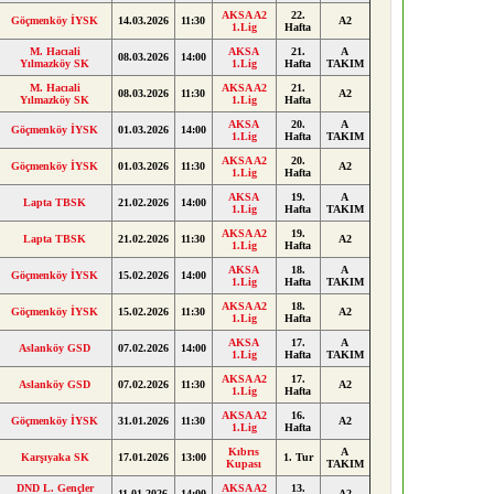
AKSA A2
22.
Göçmenköy İYSK
14.03.2026
11:30
A2
1.Lig
Hafta
M. Hacıali
AKSA
21.
A
08.03.2026
14:00
Yılmazköy SK
1.Lig
Hafta
TAKIM
M. Hacıali
AKSA A2
21.
08.03.2026
11:30
A2
Yılmazköy SK
1.Lig
Hafta
AKSA
20.
A
Göçmenköy İYSK
01.03.2026
14:00
1.Lig
Hafta
TAKIM
AKSA A2
20.
Göçmenköy İYSK
01.03.2026
11:30
A2
1.Lig
Hafta
AKSA
19.
A
Lapta TBSK
21.02.2026
14:00
1.Lig
Hafta
TAKIM
AKSA A2
19.
Lapta TBSK
21.02.2026
11:30
A2
1.Lig
Hafta
AKSA
18.
A
Göçmenköy İYSK
15.02.2026
14:00
1.Lig
Hafta
TAKIM
AKSA A2
18.
Göçmenköy İYSK
15.02.2026
11:30
A2
1.Lig
Hafta
AKSA
17.
A
Aslanköy GSD
07.02.2026
14:00
1.Lig
Hafta
TAKIM
AKSA A2
17.
Aslanköy GSD
07.02.2026
11:30
A2
1.Lig
Hafta
AKSA A2
16.
Göçmenköy İYSK
31.01.2026
11:30
A2
1.Lig
Hafta
Kıbrıs
A
Karşıyaka SK
17.01.2026
13:00
1. Tur
Kupası
TAKIM
DND L. Gençler
AKSA A2
13.
11.01.2026
14:00
A2