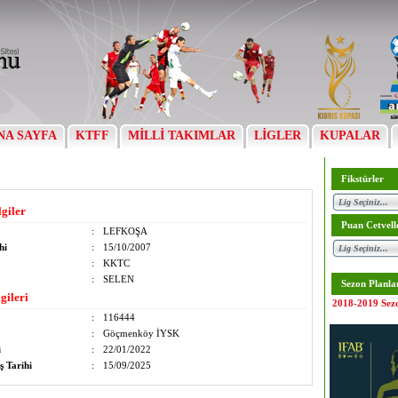
NA SAYFA
KTFF
MİLLİ TAKIMLAR
LİGLER
KUPALAR
Fikstürler
lgiler
Puan Cetvell
:
LEFKOŞA
hi
:
15/10/2007
:
KKTC
:
SELEN
Sezon Planla
gileri
2018-2019 Sez
:
116444
:
Göçmenköy İYSK
i
:
22/01/2022
ş Tarihi
:
15/09/2025