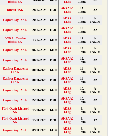
Birliği SK
1.Lig
Hafta
AKSA A2
15.
Binatlı YSK
28.12.2025
11:30
A2
1.Lig
Hafta
AKSA
14.
A
Göçmenköy İYSK
20.12.2025
14:00
1.Lig
Hafta
TAKIM
AKSA A2
14.
Göçmenköy İYSK
20.12.2025
11:30
A2
1.Lig
Hafta
DND L. Gençler
AKSA
13.
A
13.12.2025
14:00
Birliği SK
1.Lig
Hafta
TAKIM
AKSA
12.
A
Göçmenköy İYSK
06.12.2025
14:00
1.Lig
Hafta
TAKIM
AKSA A2
12.
Göçmenköy İYSK
06.12.2025
11:30
A2
1.Lig
Hafta
Kaplıca Karadeniz
AKSA
11.
A
30.11.2025
14:00
61 SK
1.Lig
Hafta
TAKIM
Kaplıca Karadeniz
AKSA A2
11.
30.11.2025
11:30
A2
61 SK
1.Lig
Hafta
AKSA
10.
A
Göçmenköy İYSK
22.11.2025
14:00
1.Lig
Hafta
TAKIM
AKSA A2
10.
Göçmenköy İYSK
22.11.2025
11:30
A2
1.Lig
Hafta
Türk Ocağı Limasol
AKSA
9.
A
15.11.2025
14:00
SK
1.Lig
Hafta
TAKIM
Türk Ocağı Limasol
AKSA A2
9.
15.11.2025
11:30
A2
SK
1.Lig
Hafta
AKSA
8.
A
Göçmenköy İYSK
09.11.2025
14:00
1.Lig
Hafta
TAKIM