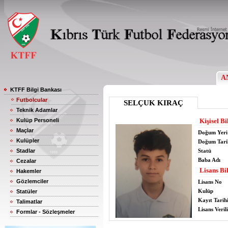
A
KTFF Bilgi Bankası
Futbolcular
SELÇUK KIRAÇ
Teknik Adamlar
Kulüp Personeli
Kişisel Bi
Maçlar
Doğum Yeri
Kulüpler
Doğum Tari
Stadlar
Statü
Baba Adı
Cezalar
Lisans Bil
Hakemler
Gözlemciler
Lisans No
Kulüp
Statüler
Kayıt Tarih
Talimatlar
Lisans Verili
Formlar - Sözleşmeler