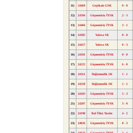
11)
24469
Geçitkale GSK
0 - 8
12)
24394
Göçmenköy İYSK
2 - 3
13)
24466
Göçmenköy İYSK
3 - 1
14)
24385
Yalova SK
0 - 0
15)
24457
Yalova SK
0 - 3
16)
24118
Göçmenköy İYSK
0 - 0
17)
24222
Göçmenköy İYSK
6 - 0
18)
24114
Değirmenlik SK
1 - 1
19)
24218
Değirmenlik SK
1 - 1
20)
24103
Göçmenköy İYSK
5 - 3
21)
24207
Göçmenköy İYSK
3 - 0
22)
24198
Baf Ülkü Yurdu
4 - 2
23)
24026
Göçmenköy İYSK
0 - 3
24)
23623
Göçmenköy İYSK
2 - 1