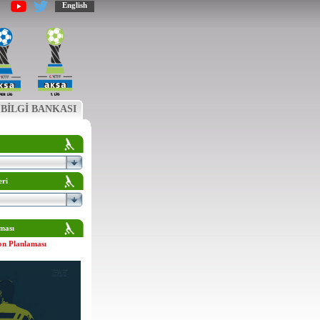
English
BİLGİ BANKASI
eri
ması
on Planlaması