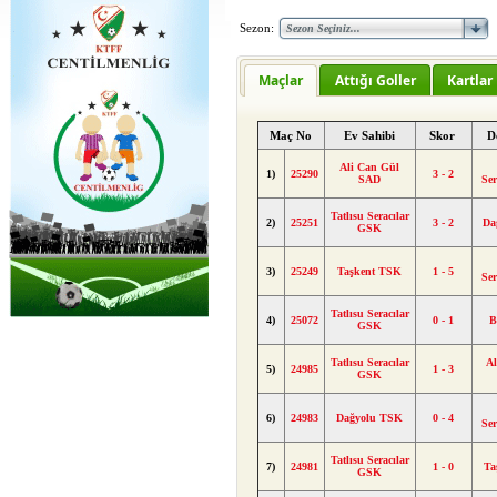
Sezon:
Maçlar
Attığı Goller
Kartlar
Maç No
Ev Sahibi
Skor
D
Ali Can Gül
1)
25290
3 - 2
SAD
Se
Tatlısu Seracılar
2)
25251
3 - 2
Da
GSK
3)
25249
Taşkent TSK
1 - 5
Se
Tatlısu Seracılar
4)
25072
0 - 1
B
GSK
Tatlısu Seracılar
A
5)
24985
1 - 3
GSK
6)
24983
Dağyolu TSK
0 - 4
Se
Tatlısu Seracılar
7)
24981
1 - 0
Ta
GSK