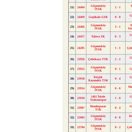
Göçmenköy
21)
24404
2 - 1
İYSK
G
22)
24469
Geçitkale GSK
0 - 8
Göçmenköy
M
23)
24466
3 - 1
İYSK
Yı
G
24)
24457
Yalova SK
0 - 3
Göçmenköy
25)
24285
1 - 1
Çet
İYSK
G
26)
23926
Çetinkaya TSK
2 - 2
Göçmenköy
27)
23922
0 - 1
G
İYSK
Küçük
G
28)
23918
0 - 4
Kaymaklı TSK
Göçmenköy
Ma
29)
23914
0 - 0
İYSK
1461 İskele
G
30)
23910
1 - 0
Trabzonspor
Dumlupınar
G
31)
23907
0 - 4
TSK
Göçmenköy
D
32)
23903
0 - 0
İYSK
Göçmenköy
33)
23704
0 - 2
Çet
İYSK