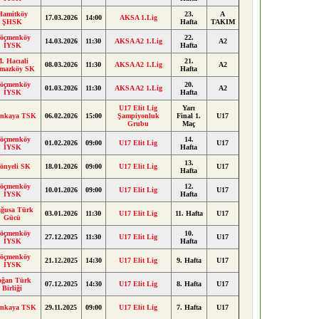
Hamitköy
23.
A
17.03.2026
14:00
AKSA 1.Lig
ŞHSK
Hafta
TAKIM
öçmenköy
22.
14.03.2026
11:30
AKSA A2 1.Lig
A2
İYSK
Hafta
. Hacıali
21.
08.03.2026
11:30
AKSA A2 1.Lig
A2
lmazköy SK
Hafta
öçmenköy
20.
01.03.2026
11:30
AKSA A2 1.Lig
A2
İYSK
Hafta
U17 Elit Lig
Yarı
inkaya TSK
06.02.2026
15:00
Şampiyonluk
Final 1.
U17
Grubu
Maç
öçmenköy
14.
01.02.2026
09:00
U17 Elit Lig
U17
İYSK
Hafta
13.
önyeli SK
18.01.2026
09:00
U17 Elit Lig
U17
Hafta
öçmenköy
12.
10.01.2026
09:00
U17 Elit Lig
U17
İYSK
Hafta
ğusa Türk
03.01.2026
11:30
U17 Elit Lig
11. Hafta
U17
Gücü
öçmenköy
10.
27.12.2025
11:30
U17 Elit Lig
U17
İYSK
Hafta
öçmenköy
21.12.2025
14:30
U17 Elit Lig
9. Hafta
U17
İYSK
oğan Türk
07.12.2025
14:30
U17 Elit Lig
8. Hafta
U17
Birliği
inkaya TSK
29.11.2025
09:00
U17 Elit Lig
7. Hafta
U17