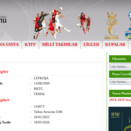
NA SAYFA
KTFF
MİLLİ TAKIMLAR
LİGLER
KUPALAR
Fikstürler
lgiler
Puan Cetvell
:
LEFKOŞA
hi
:
13/08/2009
:
KKTC
Sezon Planla
:
CEMAL
gileri
2018-2019 Sez
:
116673
:
Tatlısu Seracılar GSK
i
:
26/01/2022
ş Tarihi
:
18/05/2026