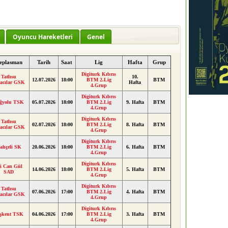
Oyuncu Hareketleri
Genel
eplasman
Tarih
Saat
Lig
Hafta
Grup
Digiturk Kıbrıs
Tatlısu
10.
12.07.2026
18:00
BTM 2.Lig
BTM
racılar GSK
Hafta
4.Grup
Digiturk Kıbrıs
ğyolu TSK
05.07.2026
18:00
BTM 2.Lig
9. Hafta
BTM
4.Grup
Digiturk Kıbrıs
Tatlısu
02.07.2026
18:00
BTM 2.Lig
8. Hafta
BTM
racılar GSK
4.Grup
Digiturk Kıbrıs
ahçeli SK
20.06.2026
18:00
BTM 2.Lig
6. Hafta
BTM
4.Grup
Digiturk Kıbrıs
li Can Gül
14.06.2026
18:00
BTM 2.Lig
5. Hafta
BTM
SAD
4.Grup
Digiturk Kıbrıs
Tatlısu
07.06.2026
17:00
BTM 2.Lig
4. Hafta
BTM
racılar GSK
4.Grup
Digiturk Kıbrıs
şkent TSK
04.06.2026
17:00
BTM 2.Lig
3. Hafta
BTM
4.Grup