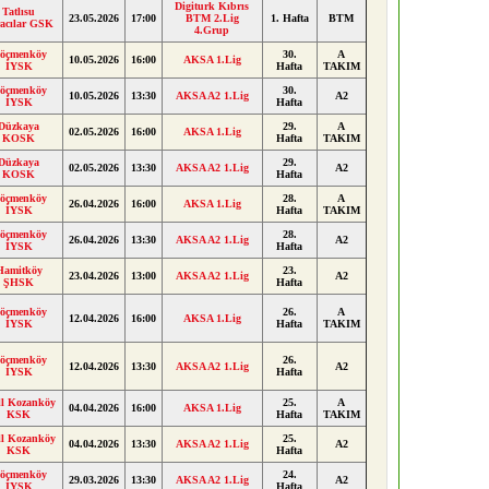
Digiturk Kıbrıs
Tatlısu
23.05.2026
17:00
BTM 2.Lig
1. Hafta
BTM
racılar GSK
4.Grup
öçmenköy
30.
A
10.05.2026
16:00
AKSA 1.Lig
İYSK
Hafta
TAKIM
öçmenköy
30.
10.05.2026
13:30
AKSA A2 1.Lig
A2
İYSK
Hafta
Düzkaya
29.
A
02.05.2026
16:00
AKSA 1.Lig
KOSK
Hafta
TAKIM
Düzkaya
29.
02.05.2026
13:30
AKSA A2 1.Lig
A2
KOSK
Hafta
öçmenköy
28.
A
26.04.2026
16:00
AKSA 1.Lig
İYSK
Hafta
TAKIM
öçmenköy
28.
26.04.2026
13:30
AKSA A2 1.Lig
A2
İYSK
Hafta
Hamitköy
23.
23.04.2026
13:00
AKSA A2 1.Lig
A2
ŞHSK
Hafta
öçmenköy
26.
A
12.04.2026
16:00
AKSA 1.Lig
İYSK
Hafta
TAKIM
öçmenköy
26.
12.04.2026
13:30
AKSA A2 1.Lig
A2
İYSK
Hafta
ll Kozanköy
25.
A
04.04.2026
16:00
AKSA 1.Lig
KSK
Hafta
TAKIM
ll Kozanköy
25.
04.04.2026
13:30
AKSA A2 1.Lig
A2
KSK
Hafta
öçmenköy
24.
29.03.2026
13:30
AKSA A2 1.Lig
A2
İYSK
Hafta