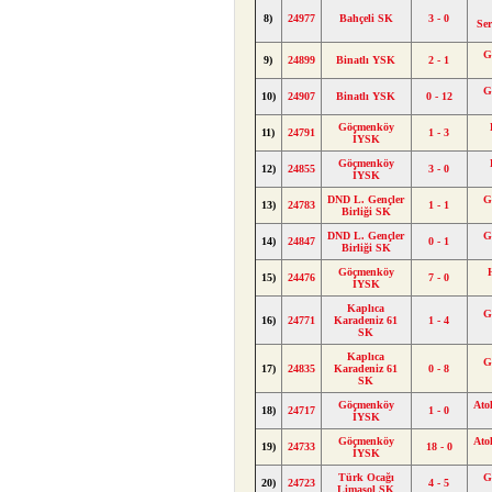
8)
24977
Bahçeli SK
3 - 0
Se
G
9)
24899
Binatlı YSK
2 - 1
G
10)
24907
Binatlı YSK
0 - 12
Göçmenköy
11)
24791
1 - 3
İYSK
Göçmenköy
12)
24855
3 - 0
İYSK
DND L. Gençler
G
13)
24783
1 - 1
Birliği SK
DND L. Gençler
G
14)
24847
0 - 1
Birliği SK
Göçmenköy
15)
24476
7 - 0
İYSK
Kaplıca
G
16)
24771
Karadeniz 61
1 - 4
SK
Kaplıca
G
17)
24835
Karadeniz 61
0 - 8
SK
Göçmenköy
Ato
18)
24717
1 - 0
İYSK
Göçmenköy
Ato
19)
24733
18 - 0
İYSK
Türk Ocağı
G
20)
24723
4 - 5
Limasol SK