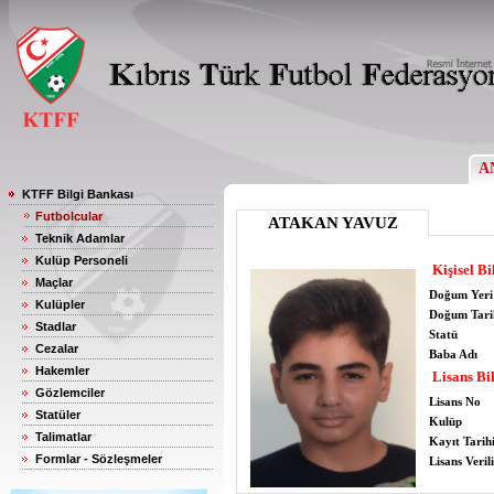
A
KTFF Bilgi Bankası
Futbolcular
ATAKAN YAVUZ
Teknik Adamlar
Kulüp Personeli
Kişisel Bi
Maçlar
Doğum Yeri
Kulüpler
Doğum Tari
Stadlar
Statü
Cezalar
Baba Adı
Hakemler
Lisans Bil
Gözlemciler
Lisans No
Statüler
Kulüp
Talimatlar
Kayıt Tarih
Formlar - Sözleşmeler
Lisans Verili