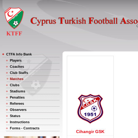
CTFA Info Bank
Players
Coaches
Club Staffs
Matches
Clubs
Stadiums
Penalties
Referees
Observers
Status
Instructions
Forms - Contracts
Cihangir GSK