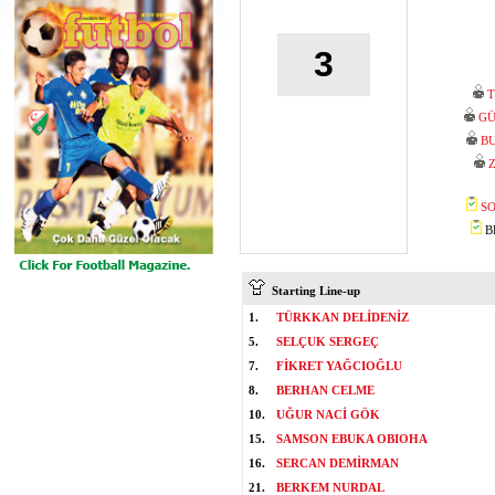
3
T
GÜ
BU
SO
BE
Starting Line-up
1.
TÜRKKAN DELİDENİZ
5.
SELÇUK SERGEÇ
7.
FİKRET YAĞCIOĞLU
8.
BERHAN CELME
10.
UĞUR NACİ GÖK
15.
SAMSON EBUKA OBIOHA
16.
SERCAN DEMİRMAN
21.
BERKEM NURDAL