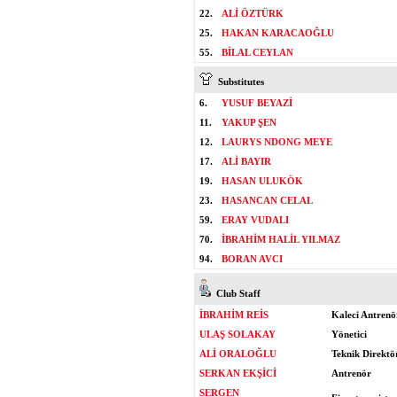
22.
ALİ ÖZTÜRK
25.
HAKAN KARACAOĞLU
55.
BİLAL CEYLAN
Substitutes
6.
YUSUF BEYAZİ
11.
YAKUP ŞEN
12.
LAURYS NDONG MEYE
17.
ALİ BAYIR
19.
HASAN ULUKÖK
23.
HASANCAN CELAL
59.
ERAY VUDALI
70.
İBRAHİM HALİL YILMAZ
94.
BORAN AVCI
Club Staff
İBRAHİM REİS
Kaleci Antrenö
ULAŞ SOLAKAY
Yönetici
ALİ ORALOĞLU
Teknik Direktö
SERKAN EKŞİCİ
Antrenör
SERGEN