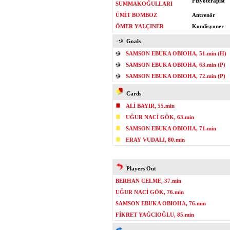
Fizyoterapist
SUMMAKOĞULLARI
ÜMİT BOMBOZ
Antrenör
ÖMER YALÇINER
Kondisyoner
Goals
SAMSON EBUKA OBIOHA, 51.min (H)
SAMSON EBUKA OBIOHA, 63.min (P)
SAMSON EBUKA OBIOHA, 72.min (P)
Cards
ALİ BAYIR, 55.min
UĞUR NACİ GÖK, 63.min
SAMSON EBUKA OBIOHA, 71.min
ERAY VUDALI, 80.min
Players Out
BERHAN CELME, 37.min
UĞUR NACİ GÖK, 76.min
SAMSON EBUKA OBIOHA, 76.min
FİKRET YAĞCIOĞLU, 85.min