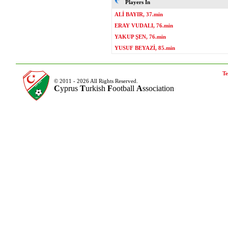
Players In
ALİ BAYIR, 37.min
ERAY VUDALI, 76.min
YAKUP ŞEN, 76.min
YUSUF BEYAZİ, 85.min
Te
© 2011 - 2026 All Rights Reserved.
C
yprus
T
urkish
F
ootball
A
ssociation