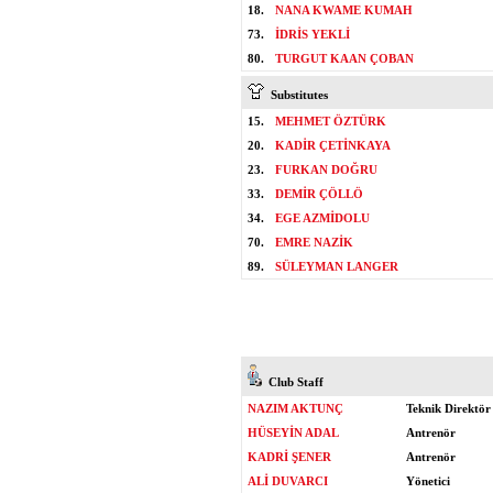
18.
NANA KWAME KUMAH
73.
İDRİS YEKLİ
80.
TURGUT KAAN ÇOBAN
Substitutes
15.
MEHMET ÖZTÜRK
20.
KADİR ÇETİNKAYA
23.
FURKAN DOĞRU
33.
DEMİR ÇÖLLÖ
34.
EGE AZMİDOLU
70.
EMRE NAZİK
89.
SÜLEYMAN LANGER
Club Staff
NAZIM AKTUNÇ
Teknik Direktör
HÜSEYİN ADAL
Antrenör
KADRİ ŞENER
Antrenör
ALİ DUVARCI
Yönetici