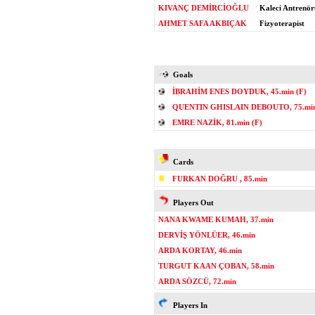
KIVANÇ DEMİRCİOĞLU
Kaleci Antrenör
AHMET SAFA AKBIÇAK
Fizyoterapist
Goals
İBRAHİM ENES DOYDUK, 45.min (F)
QUENTIN GHISLAIN DEBOUTO, 75.min
EMRE NAZİK, 81.min (F)
Cards
FURKAN DOĞRU , 85.min
Players Out
NANA KWAME KUMAH, 37.min
DERVİŞ YÖNLÜER, 46.min
ARDA KORTAY, 46.min
TURGUT KAAN ÇOBAN, 58.min
ARDA SÖZCÜ, 72.min
Players In