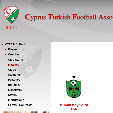
CTFA Info Bank
Players
Coaches
Club Staffs
Matches
Clubs
Stadiums
Penalties
Referees
Observers
Status
Instructions
Küçük Kaymaklı
Forms - Contracts
TSK