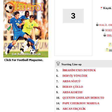
Küçük 
3
HALİL E
SERD
İBR
BE
Starting Line-up
5.
İBRAHİM ENES DOYDUK
6.
DERVİŞ YÖNLÜER
7.
ARDA SÖZCÜ
8.
DERAN ÇÖLLO
9.
ARDA KORTAY
10.
QUENTIN GHISLAIN DEBOUTO
14.
PAPE CHEIKHOU MAREGA
16.
ARCAN ERÇELİK