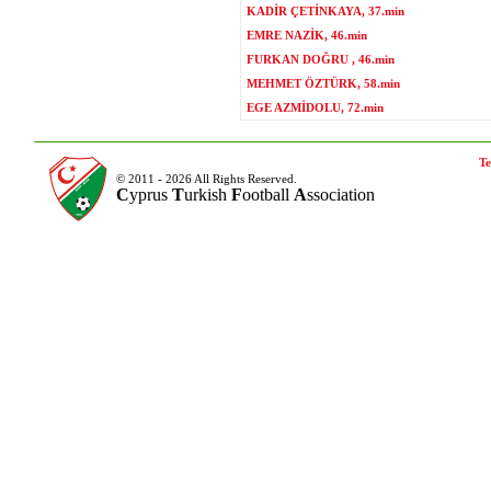
KADİR ÇETİNKAYA, 37.min
EMRE NAZİK, 46.min
FURKAN DOĞRU , 46.min
MEHMET ÖZTÜRK, 58.min
EGE AZMİDOLU, 72.min
Te
© 2011 - 2026 All Rights Reserved.
C
yprus
T
urkish
F
ootball
A
ssociation