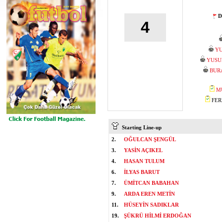
D
4
YU
YUSU
BUR
M
FERH
Starting Line-up
2.
OĞULCAN ŞENGÜL
3.
YASİN AÇIKEL
4.
HASAN TULUM
6.
İLYAS BARUT
7.
ÜMİTCAN BABAHAN
9.
ARDA EREN METİN
11.
HÜSEYİN SADIKLAR
19.
ŞÜKRÜ HİLMİ ERDOĞAN