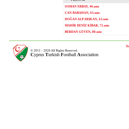
OSMAN ERBAY, 46.min
CAN BABAHAN, 63.min
DOĞAN ALP ARIKAN, 63.min
MAHİR DENİZ KİBAR, 72.min
BERDAN GÜVEN, 80.min
Te
© 2011 - 2026 All Rights Reserved.
C
yprus
T
urkish
F
ootball
A
ssociation