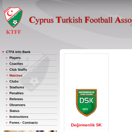
CTFA Info Bank
Players
Coaches
Club Staffs
Matches
Clubs
Stadiums
Penalties
Referees
Observers
Status
Instructions
Forms - Contracts
Değirmenlik SK