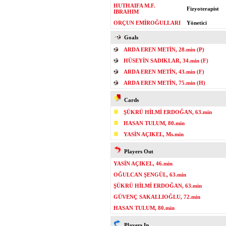
HUTHAIFA M.F.
Fizyoterapist
IBRAHIM
ORÇUN EMİROĞULLARI
Yönetici
Goals
ARDA EREN METİN, 28.min (P)
HÜSEYİN SADIKLAR, 34.min (F)
ARDA EREN METİN, 43.min (F)
ARDA EREN METİN, 75.min (H)
Cards
ŞÜKRÜ HİLMİ ERDOĞAN, 63.min
HASAN TULUM, 80.min
YASİN AÇIKEL, Ms.min
Players Out
YASİN AÇIKEL, 46.min
OĞULCAN ŞENGÜL, 63.min
ŞÜKRÜ HİLMİ ERDOĞAN, 63.min
GÜVENÇ SAKALLIOĞLU, 72.min
HASAN TULUM, 80.min
Players In