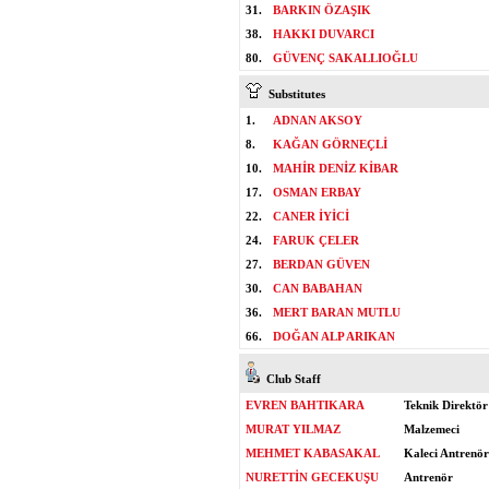
31.
BARKIN ÖZAŞIK
38.
HAKKI DUVARCI
80.
GÜVENÇ SAKALLIOĞLU
Substitutes
1.
ADNAN AKSOY
8.
KAĞAN GÖRNEÇLİ
10.
MAHİR DENİZ KİBAR
17.
OSMAN ERBAY
22.
CANER İYİCİ
24.
FARUK ÇELER
27.
BERDAN GÜVEN
30.
CAN BABAHAN
36.
MERT BARAN MUTLU
66.
DOĞAN ALP ARIKAN
Club Staff
EVREN BAHTIKARA
Teknik Direktör
MURAT YILMAZ
Malzemeci
MEHMET KABASAKAL
Kaleci Antrenö
NURETTİN GECEKUŞU
Antrenör