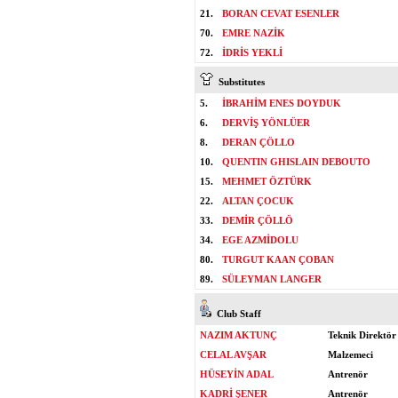
21.
BORAN CEVAT ESENLER
70.
EMRE NAZİK
72.
İDRİS YEKLİ
Substitutes
5.
İBRAHİM ENES DOYDUK
6.
DERVİŞ YÖNLÜER
8.
DERAN ÇÖLLO
10.
QUENTIN GHISLAIN DEBOUTO
15.
MEHMET ÖZTÜRK
22.
ALTAN ÇOCUK
33.
DEMİR ÇÖLLÖ
34.
EGE AZMİDOLU
80.
TURGUT KAAN ÇOBAN
89.
SÜLEYMAN LANGER
Club Staff
NAZIM AKTUNÇ
Teknik Direktör
CELAL AVŞAR
Malzemeci
HÜSEYİN ADAL
Antrenör
KADRİ ŞENER
Antrenör