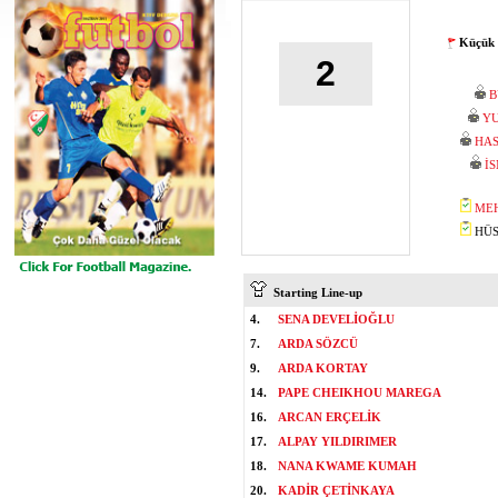
Küçük 
2
B
YU
HA
İ
ME
HÜSE
Starting Line-up
4.
SENA DEVELİOĞLU
7.
ARDA SÖZCÜ
9.
ARDA KORTAY
14.
PAPE CHEIKHOU MAREGA
16.
ARCAN ERÇELİK
17.
ALPAY YILDIRIMER
18.
NANA KWAME KUMAH
20.
KADİR ÇETİNKAYA