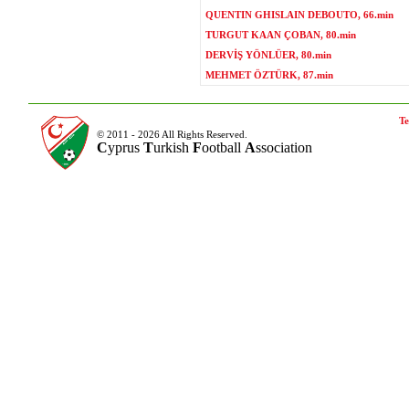
QUENTIN GHISLAIN DEBOUTO, 66.min
TURGUT KAAN ÇOBAN, 80.min
DERVİŞ YÖNLÜER, 80.min
MEHMET ÖZTÜRK, 87.min
Te
© 2011 - 2026 All Rights Reserved.
C
yprus
T
urkish
F
ootball
A
ssociation