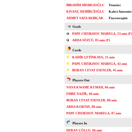
İBRAHİM MISIRLIOĞLU
Yönetici
KIVANÇ DEMİRCİOĞLU
Kaleci Antrenör
AHMET SAFA AKBIÇAK
Fizyoterapist
Goals
PAPE CHEIKHOU MAREGA, 53.min (F
ARDA SÖZCÜ, 85.min (F)
Cards
KADİR ÇETİNKAYA, 21.min
PAPE CHEIKHOU MAREGA, 42.min
BORAN CEVAT ESENLER, 45.min
Players Out
NANA KWAME KUMAH, 66.min
EMRE NAZİK, 66.min
BORAN CEVAT ESENLER, 80.min
ARDA KORTAY, 80.min
PAPE CHEIKHOU MAREGA, 87.min
Players In
DERAN ÇÖLLO, 66.min