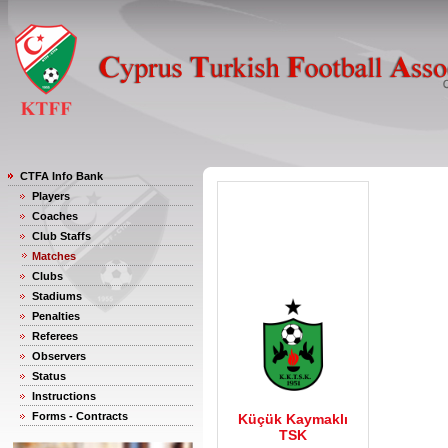
CTFA Info Bank
Players
Coaches
Club Staffs
Matches
Clubs
Stadiums
Penalties
Referees
Observers
Status
Instructions
Forms - Contracts
Küçük Kaymaklı
TSK