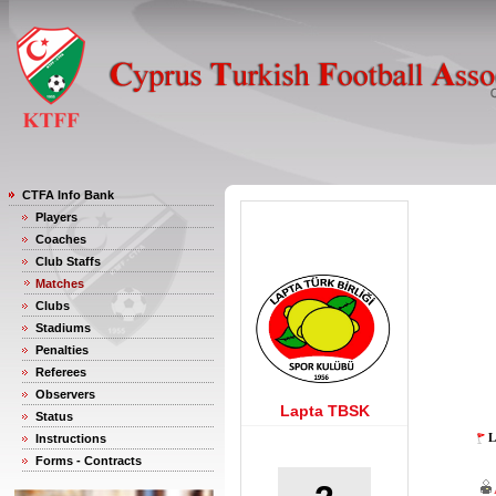
CTFA Info Bank
Players
Coaches
Club Staffs
Matches
Clubs
Stadiums
Penalties
Referees
Observers
Lapta TBSK
Status
L
Instructions
Forms - Contracts