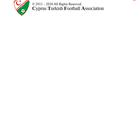
© 2011 - 2026 All Rights Reserved.
C
yprus
T
urkish
F
ootball
A
ssociation