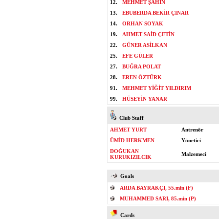
12.
MEHMET ŞAHİN
13.
EBUBERDA BEKİR ÇINAR
14.
ORHAN SOYAK
19.
AHMET SAİD ÇETİN
22.
GÜNER ASİLKAN
25.
EFE GÜLER
27.
BUĞRA POLAT
28.
EREN ÖZTÜRK
91.
MEHMET YİĞİT YILDIRIM
99.
HÜSEYİN YANAR
Club Staff
AHMET YURT
Antrenör
ÜMİD HERKMEN
Yönetici
DOĞUKAN
Malzemeci
KURUKIZILCIK
Goals
ARDA BAYRAKÇI, 55.min (F)
MUHAMMED SARI, 85.min (P)
Cards