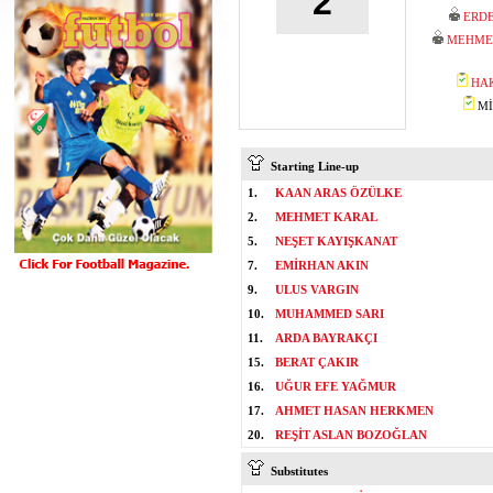
2
ERDE
MEHMET
HA
MİS
Starting Line-up
1.
KAAN ARAS ÖZÜLKE
2.
MEHMET KARAL
5.
NEŞET KAYIŞKANAT
7.
EMİRHAN AKIN
9.
ULUS VARGIN
10.
MUHAMMED SARI
11.
ARDA BAYRAKÇI
15.
BERAT ÇAKIR
16.
UĞUR EFE YAĞMUR
17.
AHMET HASAN HERKMEN
20.
REŞİT ASLAN BOZOĞLAN
Substitutes