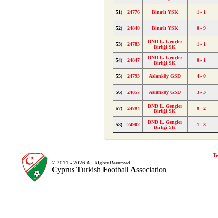
51)
24776
Binatlı YSK
1 - 1
52)
24840
Binatlı YSK
0 - 9
DND L. Gençler
53)
24783
1 - 1
Birliği SK
DND L. Gençler
54)
24847
0 - 1
Birliği SK
55)
24793
Aslanköy GSD
4 - 0
56)
24857
Aslanköy GSD
3 - 3
DND L. Gençler
57)
24894
0 - 2
Birliği SK
DND L. Gençler
58)
24902
1 - 3
Birliği SK
Te
© 2011 - 2026 All Rights Reserved.
C
yprus
T
urkish
F
ootball
A
ssociation