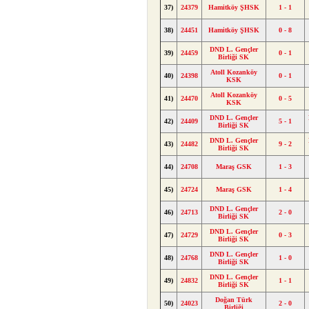
37)
24379
Hamitköy ŞHSK
1 - 1
38)
24451
Hamitköy ŞHSK
0 - 8
DND L. Gençler
39)
24459
0 - 1
Birliği SK
Atoll Kozanköy
40)
24398
0 - 1
KSK
Atoll Kozanköy
41)
24470
0 - 5
KSK
DND L. Gençler
42)
24409
5 - 1
Birliği SK
DND L. Gençler
43)
24482
9 - 2
Birliği SK
44)
24708
Maraş GSK
1 - 3
45)
24724
Maraş GSK
1 - 4
DND L. Gençler
46)
24713
2 - 0
Birliği SK
DND L. Gençler
47)
24729
0 - 3
Birliği SK
DND L. Gençler
48)
24768
1 - 0
Birliği SK
DND L. Gençler
49)
24832
1 - 1
Birliği SK
Doğan Türk
50)
24023
2 - 0
Birliği