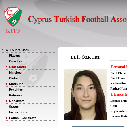
CTFA Info Bank
Players
ELİF ÖZKURT
Coaches
Personal 
Club Staffs
Matches
Birth Place
Clubs
Birth Date
Nationality
Stadiums
Father Nam
Penalties
Licence I
Referees
License Nu
Observers
Club
Status
Registratio
Instructions
License Date
Forms - Contracts