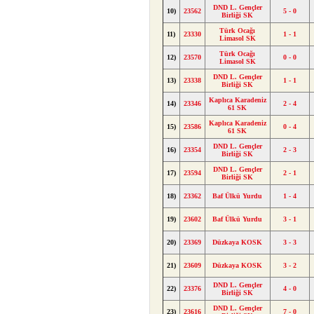
DND L. Gençler
10)
23562
5 - 0
Birliği SK
Türk Ocağı
11)
23330
1 - 1
Limasol SK
Türk Ocağı
12)
23570
0 - 0
Limasol SK
DND L. Gençler
13)
23338
1 - 1
Birliği SK
Kaplıca Karadeniz
14)
23346
2 - 4
61 SK
Kaplıca Karadeniz
15)
23586
0 - 4
61 SK
DND L. Gençler
16)
23354
2 - 3
Birliği SK
DND L. Gençler
17)
23594
2 - 1
Birliği SK
18)
23362
Baf Ülkü Yurdu
1 - 4
19)
23602
Baf Ülkü Yurdu
3 - 1
20)
23369
Düzkaya KOSK
3 - 3
21)
23609
Düzkaya KOSK
3 - 2
DND L. Gençler
22)
23376
4 - 0
Birliği SK
DND L. Gençler
23)
23616
7 - 0