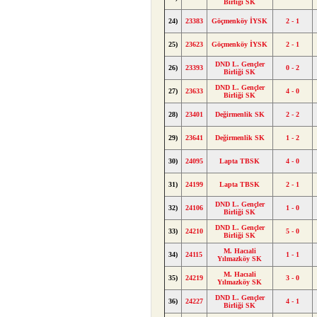
Birliği SK
24)
23383
Göçmenköy İYSK
2 - 1
25)
23623
Göçmenköy İYSK
2 - 1
DND L. Gençler
26)
23393
0 - 2
Birliği SK
DND L. Gençler
27)
23633
4 - 0
Birliği SK
28)
23401
Değirmenlik SK
2 - 2
29)
23641
Değirmenlik SK
1 - 2
30)
24095
Lapta TBSK
4 - 0
31)
24199
Lapta TBSK
2 - 1
DND L. Gençler
32)
24106
1 - 0
Birliği SK
DND L. Gençler
33)
24210
5 - 0
Birliği SK
M. Hacıali
34)
24115
1 - 1
Yılmazköy SK
M. Hacıali
35)
24219
3 - 0
Yılmazköy SK
DND L. Gençler
36)
24227
4 - 1
Birliği SK