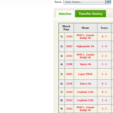
Sezon:
Matches
Transfer History
Match
Home
Score
Num
DND L. Gençler
1)
23293
0 - 1
Birliği SK
2)
24922
Değirmenlik SK
1 - 0
DND L. Gençler
3)
23533
1 - 1
Birliği SK
4)
23298
Yalova SK
1 - 1
5)
24925
Lapta TBSK
1 - 2
6)
23538
Yalova SK
0 - 2
7)
23314
Geçitkale GSK
0 - 1
8)
23554
Geçitkale GSK
1 - 4
DND L. Gençler
9)
23322
3 - 1
Birliği SK