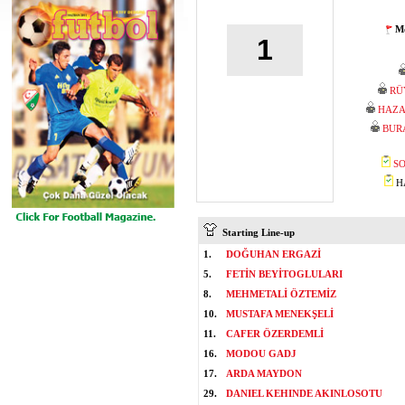
Mo
1
RÜ
HAZA
BUR
SO
HA
Starting Line-up
1.
DOĞUHAN ERGAZİ
5.
FETİN BEYİTOGLULARI
8.
MEHMETALİ ÖZTEMİZ
10.
MUSTAFA MENEKŞELİ
11.
CAFER ÖZERDEMLİ
16.
MODOU GADJ
17.
ARDA MAYDON
29.
DANIEL KEHINDE AKINLOSOTU