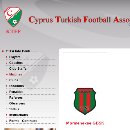
CTFA Info Bank
Players
Coaches
Club Staffs
Matches
Clubs
Stadiums
Penalties
Referees
Observers
Status
Instructions
Forms - Contracts
Mormenekşe GBSK