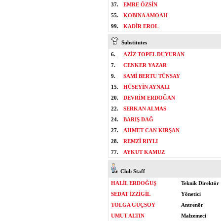
37.
EMRE ÖZSİN
55.
KOBINA AMOAH
99.
KADİR EROL
Substitutes
6.
AZİZ TOPEL DUYURAN
7.
CENKER YAZAR
9.
SAMİ BERTU TÜNSAY
15.
HÜSEYİN AYNALI
20.
DEVRİM ERDOĞAN
22.
SERKAN ALMAS
24.
BARIŞ DAĞ
27.
AHMET CAN KIRŞAN
28.
REMZİ RIYLI
77.
AYKUT KAMUZ
Club Staff
HALİL ERDOĞUŞ
Teknik Direktör
SEDAT İZZİGİL
Yönetici
TOLGA GÜÇSOY
Antrenör
UMUT ALTIN
Malzemeci