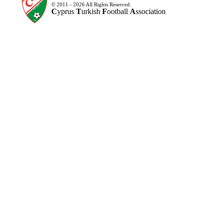
© 2011 - 2026 All Rights Reserved.
C
yprus
T
urkish
F
ootball
A
ssociation