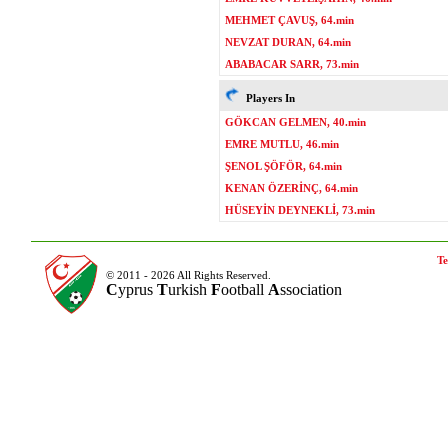
MEHMET ÇAVUŞ, 64.min
NEVZAT DURAN, 64.min
ABABACAR SARR, 73.min
Players In
GÖKCAN GELMEN, 40.min
EMRE MUTLU, 46.min
ŞENOL ŞÖFÖR, 64.min
KENAN ÖZERİNÇ, 64.min
HÜSEYİN DEYNEKLİ, 73.min
Te
© 2011 - 2026 All Rights Reserved.
C
yprus
T
urkish
F
ootball
A
ssociation