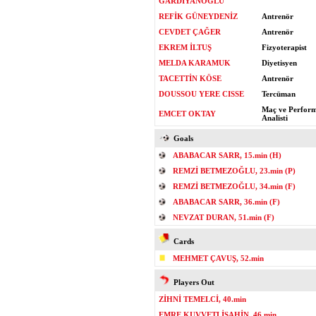
GARDİYANOĞLU
REFİK GÜNEYDENİZ
Antrenör
CEVDET ÇAĞER
Antrenör
EKREM İLTUŞ
Fizyoterapist
MELDA KARAMUK
Diyetisyen
TACETTİN KÖSE
Antrenör
DOUSSOU YERE CISSE
Tercüman
Maç ve Perfor
EMCET OKTAY
Analisti
Goals
ABABACAR SARR, 15.min (H)
REMZİ BETMEZOĞLU, 23.min (P)
REMZİ BETMEZOĞLU, 34.min (F)
ABABACAR SARR, 36.min (F)
NEVZAT DURAN, 51.min (F)
Cards
MEHMET ÇAVUŞ, 52.min
Players Out
ZİHNİ TEMELCİ, 40.min
EMRE KUVVETLİŞAHİN, 46.min