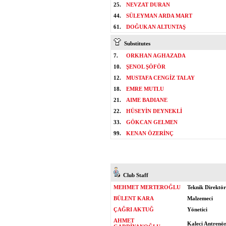
25.
NEVZAT DURAN
44.
SÜLEYMAN ARDA MART
61.
DOĞUKAN ALTUNTAŞ
Substitutes
7.
ORKHAN AGHAZADA
10.
ŞENOL ŞÖFÖR
12.
MUSTAFA CENGİZ TALAY
18.
EMRE MUTLU
21.
AIME BADIANE
22.
HÜSEYİN DEYNEKLİ
33.
GÖKCAN GELMEN
99.
KENAN ÖZERİNÇ
Club Staff
MEHMET MERTEROĞLU
Teknik Direktör
BÜLENT KARA
Malzemeci
ÇAĞRI AKTUĞ
Yönetici
AHMET
Kaleci Antrenö