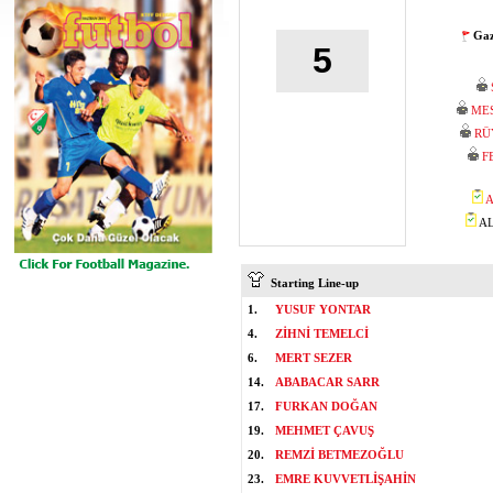
Gaz
5
ME
RÜ
F
A
AL
Starting Line-up
1.
YUSUF YONTAR
4.
ZİHNİ TEMELCİ
6.
MERT SEZER
14.
ABABACAR SARR
17.
FURKAN DOĞAN
19.
MEHMET ÇAVUŞ
20.
REMZİ BETMEZOĞLU
23.
EMRE KUVVETLİŞAHİN