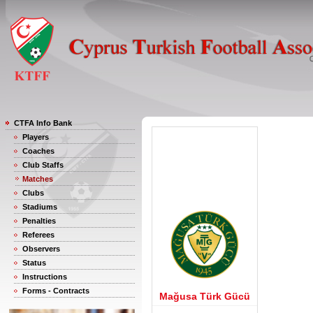
CTFA Info Bank
Players
Coaches
Club Staffs
Matches
Clubs
Stadiums
Penalties
Referees
Observers
Status
Instructions
Forms - Contracts
Mağusa Türk Gücü