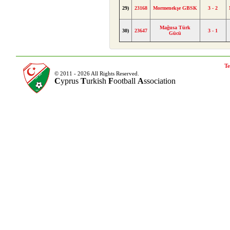
29)
23168
Mormenekşe GBSK
3 - 2
Mağusa Türk
30)
23647
3 - 1
Gücü
Te
© 2011 - 2026 All Rights Reserved.
C
yprus
T
urkish
F
ootball
A
ssociation