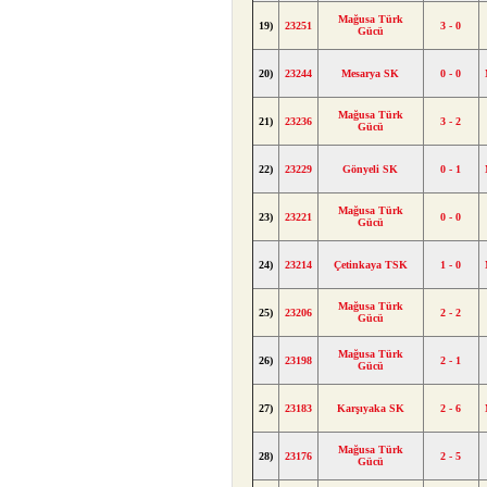
Mağusa Türk
19)
23251
3 - 0
Gücü
20)
23244
Mesarya SK
0 - 0
Mağusa Türk
21)
23236
3 - 2
Gücü
22)
23229
Gönyeli SK
0 - 1
Mağusa Türk
23)
23221
0 - 0
Gücü
24)
23214
Çetinkaya TSK
1 - 0
Mağusa Türk
25)
23206
2 - 2
Gücü
Mağusa Türk
26)
23198
2 - 1
Gücü
27)
23183
Karşıyaka SK
2 - 6
Mağusa Türk
28)
23176
2 - 5
Gücü