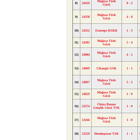
Mağusa Türk
8)
24416
0 - 2
Gücü
Mağusa Türk
9)
24358
4 - 0
Gücü
10)
24352
Esentepe KSKK
1 - 3
Mağusa Türk
11)
24282
5 - 4
Gücü
Mağusa Türk
12)
24084
4 - 2
Gücü
13)
24069
Cihangir GSK
1 - 1
Mağusa Türk
14)
24067
5 - 2
Gücü
Mağusa Türk
15)
24029
1 - 0
Gücü
China Bazaar
16)
23274
1 - 0
Gençlik Gücü TSK
Mağusa Türk
17)
23266
1 - 0
Gücü
18)
23259
Dumlupınar TSK
1 - 1