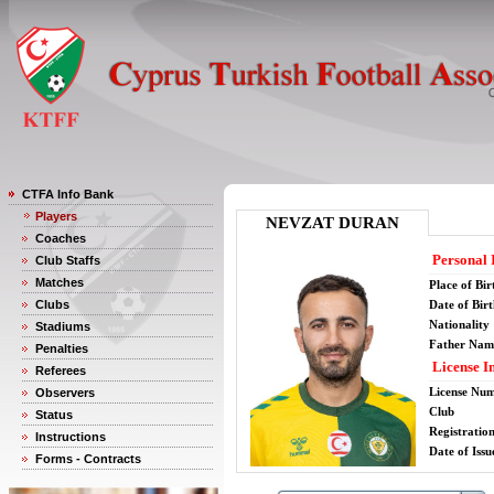
CTFA Info Bank
Players
NEVZAT DURAN
Coaches
Personal 
Club Staffs
Matches
Place of Bir
Clubs
Date of Bir
Nationality
Stadiums
Father Nam
Penalties
License I
Referees
License Nu
Observers
Club
Status
Registratio
Instructions
Date of Issu
Forms - Contracts