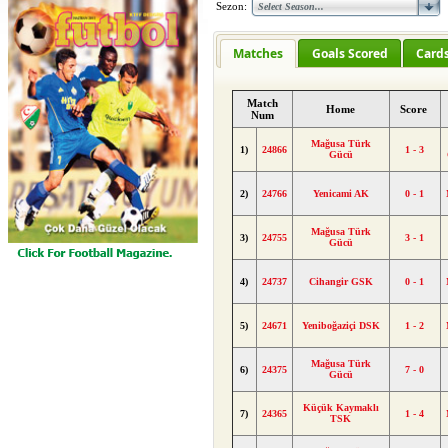
Sezon:
Matches
Goals Scored
Card
Match
Home
Score
Num
Mağusa Türk
1)
24866
1 - 3
Gücü
2)
24766
Yenicami AK
0 - 1
Mağusa Türk
3)
24755
3 - 1
Gücü
4)
24737
Cihangir GSK
0 - 1
5)
24671
Yeniboğaziçi DSK
1 - 2
Mağusa Türk
6)
24375
7 - 0
Gücü
Küçük Kaymaklı
7)
24365
1 - 4
TSK