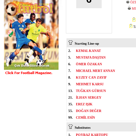
ÖZ
M
TA
Starting Line-up
2.
KEMAL KANAT
5.
MUSTAFA DAŞTAN
6.
ÖMER ÖZAKAN
7.
MICHAEL MERT ANNAN
8.
KUZEY CAN ZAYIF
9.
MEHMET KARSU
13.
TUĞKAN GÜRSUN
21.
İLHAN SERGEY
35.
EREZ IŞIK
55.
DOĞAN DEĞER
99.
CEMİL ESİN
Substitutes
1.
POYRAZ KARTOPU