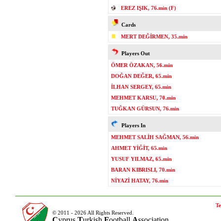
EREZ IŞIK, 76.min (F)
Cards
MERT DEĞİRMEN, 35.min
Players Out
ÖMER ÖZAKAN, 56.min
DOĞAN DEĞER, 65.min
İLHAN SERGEY, 65.min
MEHMET KARSU, 70.min
TUĞKAN GÜRSUN, 76.min
Players In
MEHMET SALİH SAĞMAN, 56.min
AHMET YİĞİT, 65.min
YUSUF YILMAZ, 65.min
BARAN KIBRISLI, 70.min
NİYAZİ HATAY, 76.min
Te
© 2011 - 2026 All Rights Reserved.
C
yprus
T
urkish
F
ootball
A
ssociation