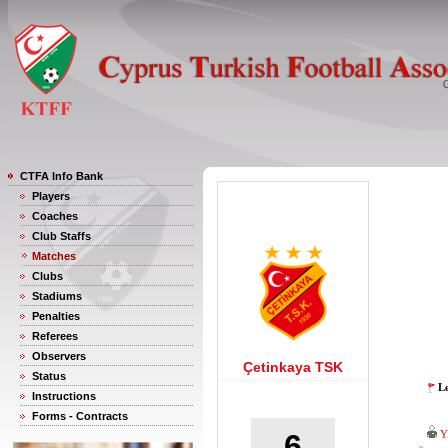
CTFA Info Bank
Players
Coaches
Club Staffs
Matches
Clubs
Stadiums
Penalties
Referees
Observers
Çetinkaya TSK
Status
Le
Instructions
Forms - Contracts
6
Y