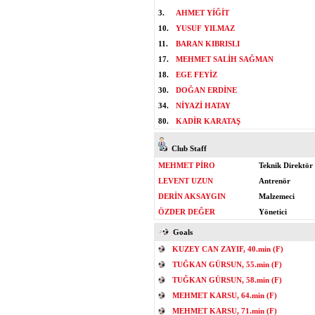
3.
AHMET YİĞİT
10.
YUSUF YILMAZ
11.
BARAN KIBRISLI
17.
MEHMET SALİH SAĞMAN
18.
EGE FEYİZ
30.
DOĞAN ERDİNE
34.
NİYAZİ HATAY
80.
KADİR KARATAŞ
Club Staff
MEHMET PİRO
Teknik Direktör
LEVENT UZUN
Antrenör
DERİN AKSAYGIN
Malzemeci
ÖZDER DEĞER
Yönetici
Goals
KUZEY CAN ZAYIF, 40.min (F)
TUĞKAN GÜRSUN, 55.min (F)
TUĞKAN GÜRSUN, 58.min (F)
MEHMET KARSU, 64.min (F)
MEHMET KARSU, 71.min (F)