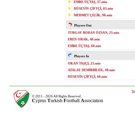
EMRE ÜÇTAŞ, 37.min
HÜSEYİN ÇİFTÇİ, 83.min
MEHMET ÇELİK, 90.min
Players Out
TURGAY BORAN ÖZSAN, 25.min
EREN ORAK, 48.min
EMRE ÜÇTAŞ, 60.min
Players In
OKAN TAŞÇI, 25.min
ATALAY DEMİRBİLEK, 48.min
HÜSEYİN ÇİFTÇİ, 60.min
Te
© 2011 - 2026 All Rights Reserved.
C
yprus
T
urkish
F
ootball
A
ssociation