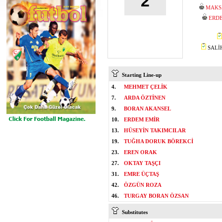
2
MAKS
ERDE
SALİH
Starting Line-up
4.
MEHMET ÇELİK
7.
ARDA ÖZTİNEN
9.
BORAN AKANSEL
10.
ERDEM EMİR
13.
HÜSEYİN TAKIMCILAR
19.
TUĞHA DORUK BÖREKCİ
23.
EREN ORAK
27.
OKTAY TAŞÇI
31.
EMRE ÜÇTAŞ
42.
ÖZGÜN ROZA
46.
TURGAY BORAN ÖZSAN
Substitutes