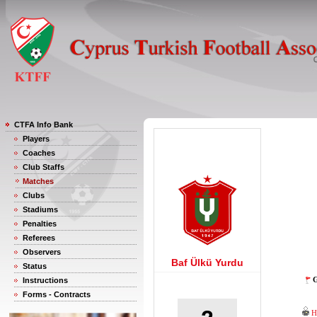
CTFA Info Bank
Players
Coaches
Club Staffs
Matches
Clubs
Stadiums
Penalties
Referees
Observers
Baf Ülkü Yurdu
Status
G
Instructions
Forms - Contracts
H