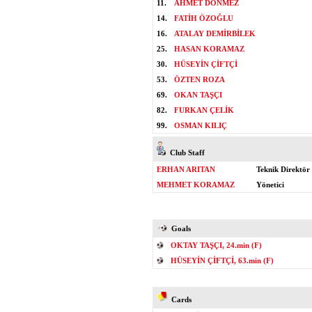
11.
AHMET DÖNMEZ
14.
FATİH ÖZOĞLU
16.
ATALAY DEMİRBİLEK
25.
HASAN KORAMAZ
30.
HÜSEYİN ÇİFTÇİ
53.
ÖZTEN ROZA
69.
OKAN TAŞÇI
82.
FURKAN ÇELİK
99.
OSMAN KILIÇ
Club Staff
ERHAN ARITAN
Teknik Direktör
MEHMET KORAMAZ
Yönetici
Goals
OKTAY TAŞÇI, 24.min (F)
HÜSEYİN ÇİFTÇİ, 63.min (F)
Cards