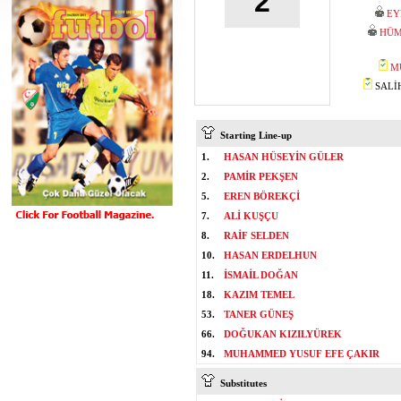
2
EY
HÜM
M
SALİH
Starting Line-up
1.
HASAN HÜSEYİN GÜLER
2.
PAMİR PEKŞEN
5.
EREN BÖREKÇİ
7.
ALİ KUŞÇU
8.
RAİF SELDEN
10.
HASAN ERDELHUN
11.
İSMAİL DOĞAN
18.
KAZIM TEMEL
53.
TANER GÜNEŞ
66.
DOĞUKAN KIZILYÜREK
94.
MUHAMMED YUSUF EFE ÇAKIR
Substitutes