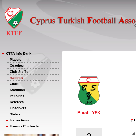
CTFA Info Bank
Players
Coaches
Club Staffs
Matches
Clubs
Stadiums
Penalties
Referees
Observers
Binatlı YSK
Status
G
Instructions
Forms - Contracts