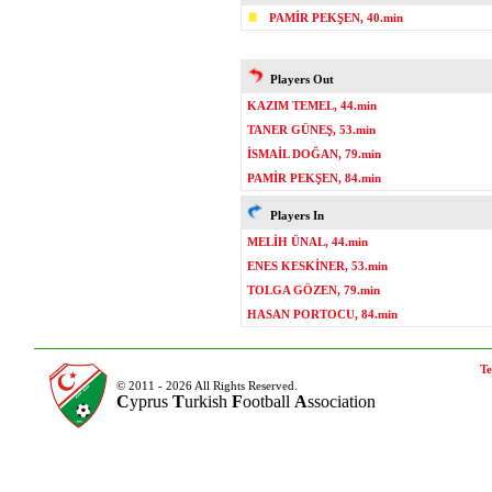
PAMİR PEKŞEN, 40.min
Players Out
KAZIM TEMEL, 44.min
TANER GÜNEŞ, 53.min
İSMAİL DOĞAN, 79.min
PAMİR PEKŞEN, 84.min
Players In
MELİH ÜNAL, 44.min
ENES KESKİNER, 53.min
TOLGA GÖZEN, 79.min
HASAN PORTOCU, 84.min
Te
© 2011 - 2026 All Rights Reserved.
C
yprus
T
urkish
F
ootball
A
ssociation