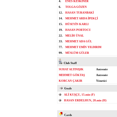
4.
ENES KESKİNER
6.
TOLGA GÖZEN
12.
HASAN TURANBAKİ
14.
MEHMET ARDA İPEKÇİ
15.
HÜSEYİN KARLI
19.
HASAN PORTOCU
22.
MELİH ÜNAL
33.
MEHMET ADA GÜL
77.
MEHMET EMİN YILDIRIM
99.
MÜSLÜM GÜLER
Club Staff
SUHAT ALTINIŞIK
Antrenör
MEHMET GÖKTAŞ
Antrenör
KORCAN ÇAKIR
Yönetici
Goals
ALİ KUŞÇU, 15.min (F)
HASAN ERDELHUN, 28.min (H)
Cards