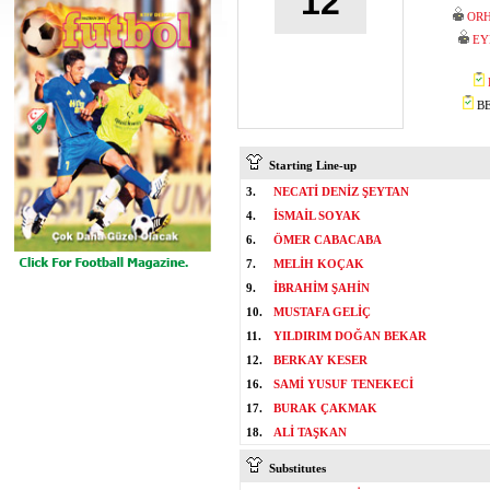
12
ORH
EY
BE
Starting Line-up
3.
NECATİ DENİZ ŞEYTAN
4.
İSMAİL SOYAK
6.
ÖMER CABACABA
7.
MELİH KOÇAK
9.
İBRAHİM ŞAHİN
10.
MUSTAFA GELİÇ
11.
YILDIRIM DOĞAN BEKAR
12.
BERKAY KESER
16.
SAMİ YUSUF TENEKECİ
17.
BURAK ÇAKMAK
18.
ALİ TAŞKAN
Substitutes