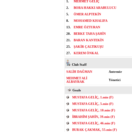
1.
MEHMET GELİÇ
2.
BORA HAKKI ARABULUCU
5.
ÖMER ALPTEKİN
8.
MOHAMED KHALIFA
13.
EMRE ÖZTURAN
20.
BERKE TAHA ŞAHİN
21.
BARAN KANTEKİN
25.
ŞAKİR ÇALTIKUŞU
27.
KEREM ÖNKAL
Club Staff
SALİH DAĞMAN
Antrenör
MEHMET ALİ
Yönetici
ALBAYRAK
Goals
MUSTAFA GELİÇ, 1.min (F)
MUSTAFA GELİÇ, 5.min (F)
MUSTAFA GELİÇ, 10.min (F)
İBRAHİM ŞAHİN, 39.min (F)
MUSTAFA GELİÇ, 46.min (F)
BURAK ÇAKMAK, 55.min (F)