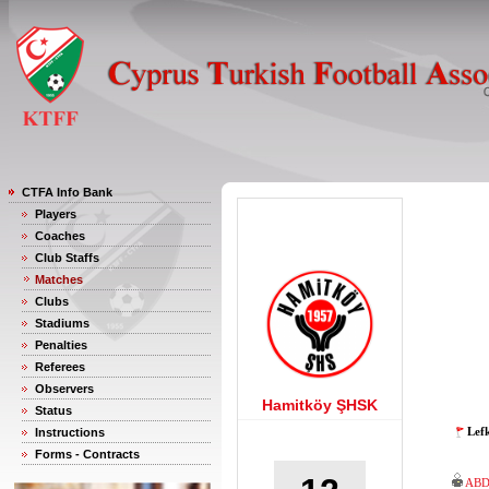
CTFA Info Bank
Players
Coaches
Club Staffs
Matches
Clubs
Stadiums
Penalties
Referees
Observers
Hamitköy ŞHSK
Status
Lef
Instructions
Forms - Contracts
ABD