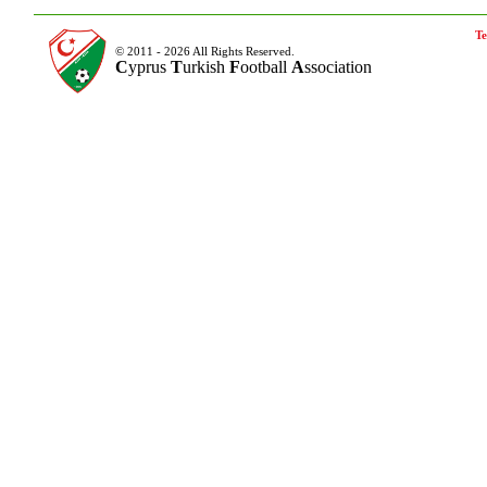
Te
© 2011 - 2026 All Rights Reserved.
C
yprus
T
urkish
F
ootball
A
ssociation