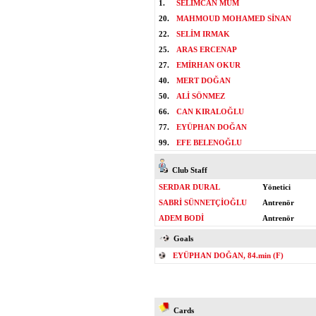
1.
SELİMCAN MUM
20.
MAHMOUD MOHAMED SİNAN
22.
SELİM IRMAK
25.
ARAS ERCENAP
27.
EMİRHAN OKUR
40.
MERT DOĞAN
50.
ALİ SÖNMEZ
66.
CAN KIRALOĞLU
77.
EYÜPHAN DOĞAN
99.
EFE BELENOĞLU
Club Staff
SERDAR DURAL
Yönetici
SABRİ SÜNNETÇİOĞLU
Antrenör
ADEM BODİ
Antrenör
Goals
EYÜPHAN DOĞAN, 84.min (F)
Cards