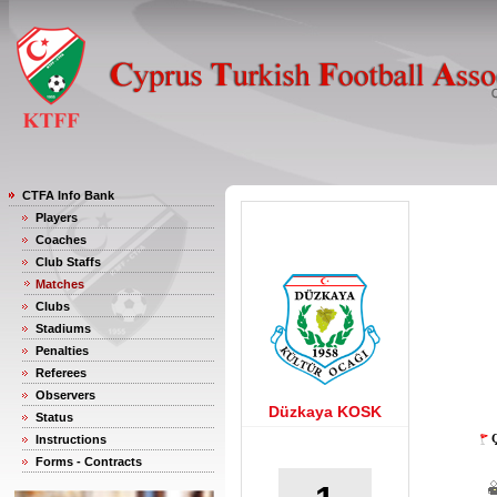
CTFA Info Bank
Players
Coaches
Club Staffs
Matches
Clubs
Stadiums
Penalties
Referees
Observers
Düzkaya KOSK
Status
Ç
Instructions
Forms - Contracts