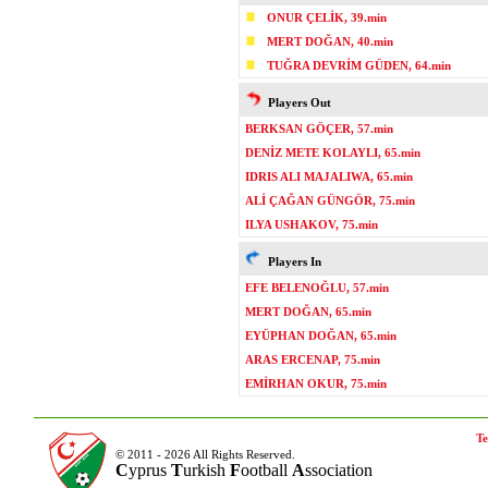
ONUR ÇELİK, 39.min
MERT DOĞAN, 40.min
TUĞRA DEVRİM GÜDEN, 64.min
Players Out
BERKSAN GÖÇER, 57.min
DENİZ METE KOLAYLI, 65.min
IDRIS ALI MAJALIWA, 65.min
ALİ ÇAĞAN GÜNGÖR, 75.min
ILYA USHAKOV, 75.min
Players In
EFE BELENOĞLU, 57.min
MERT DOĞAN, 65.min
EYÜPHAN DOĞAN, 65.min
ARAS ERCENAP, 75.min
EMİRHAN OKUR, 75.min
Te
© 2011 - 2026 All Rights Reserved.
C
yprus
T
urkish
F
ootball
A
ssociation