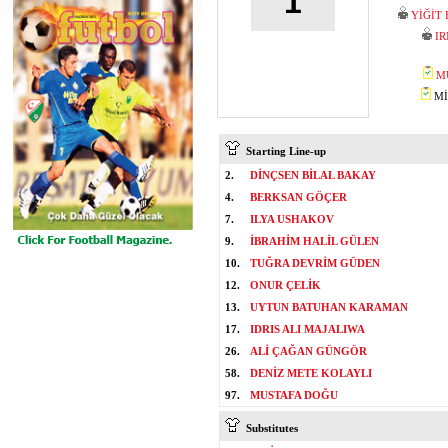
1
YİĞİT
I
M
MİS
Starting Line-up
2.
DİNÇSEN BİLAL BAKAY
4.
BERKSAN GÖÇER
7.
ILYA USHAKOV
9.
İBRAHİM HALİL GÜLEN
10.
TUĞRA DEVRİM GÜDEN
12.
ONUR ÇELİK
13.
UYTUN BATUHAN KARAMAN
17.
IDRIS ALI MAJALIWA
26.
ALİ ÇAĞAN GÜNGÖR
58.
DENİZ METE KOLAYLI
97.
MUSTAFA DOĞU
Substitutes