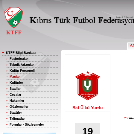
A
KTFF Bilgi Bankası
Futbolcular
Teknik Adamlar
Kulüp Personeli
Maçlar
Kulüpler
Stadlar
Cezalar
Hakemler
Gözlemciler
Baf Ülkü Yurdu
Statüler
Güze
Talimatlar
Formlar - Sözleşmeler
19