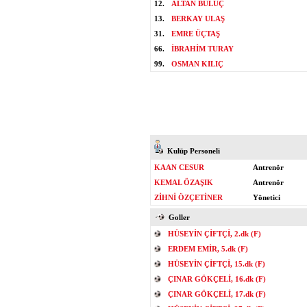
12.
ALTAN BULUÇ
13.
BERKAY ULAŞ
31.
EMRE ÜÇTAŞ
66.
İBRAHİM TURAY
99.
OSMAN KILIÇ
Kulüp Personeli
KAAN CESUR
Antrenör
KEMAL ÖZAŞIK
Antrenör
ZİHNİ ÖZÇETİNER
Yönetici
Goller
HÜSEYİN ÇİFTÇİ, 2.dk (F)
ERDEM EMİR, 5.dk (F)
HÜSEYİN ÇİFTÇİ, 15.dk (F)
ÇINAR GÖKÇELİ, 16.dk (F)
ÇINAR GÖKÇELİ, 17.dk (F)