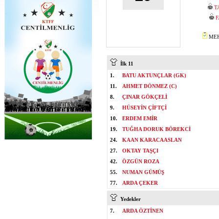
T
F
MEH
İlk 11
1.
BATU AKTUNÇLAR (GK)
11.
AHMET DÖNMEZ (C)
8.
ÇINAR GÖKÇELİ
9.
HÜSEYİN ÇİFTÇİ
10.
ERDEM EMİR
19.
TUĞHA DORUK BÖREKCİ
24.
KAAN KARACAASLAN
27.
OKTAY TAŞÇI
42.
ÖZGÜN ROZA
55.
NUMAN GÜMÜŞ
77.
ARDA ÇEKER
Yedekler
7.
ARDA ÖZTİNEN