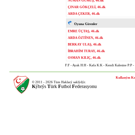
NUMAN GÜMÜŞ, 46.dk
ÇINAR GÖKÇELİ, 46.dk
ARDA ÇEKER, 46.dk
Oyuna Girenler
EMRE ÜÇTAŞ, 46.dk
ARDA ÖZTİNEN, 46.dk
BERKAY ULAŞ, 46.dk
İBRAHİM TURAY, 46.dk
OSMAN KILIÇ, 46.dk
F:F - Ayak H:H - Kafa K:K - Kendi Kalesine P:P - P
Kullaným Ko
© 2011 - 2026 Tüm Haklarý saklýdýr.
K
ýbrýs
T
ürk
F
utbol
F
ederasyonu