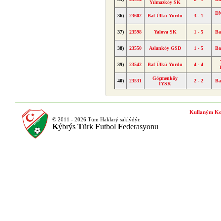
Yılmazköy SK
DN
36)
23602
Baf Ülkü Yurdu
3 - 1
37)
23598
Yalova SK
1 - 5
Ba
38)
23550
Aslanköy GSD
1 - 5
Ba
39)
23542
Baf Ülkü Yurdu
4 - 4
Göçmenköy
40)
23531
2 - 2
Ba
İYSK
Kullaným Ko
© 2011 - 2026 Tüm Haklarý saklýdýr.
K
ýbrýs
T
ürk
F
utbol
F
ederasyonu