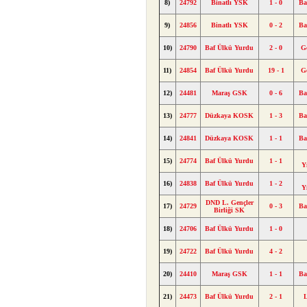
8)
24792
Binatlı YSK
1 - 0
Ba
9)
24856
Binatlı YSK
0 - 2
Ba
10)
24790
Baf Ülkü Yurdu
2 - 0
G
11)
24854
Baf Ülkü Yurdu
19 - 1
G
12)
24481
Maraş GSK
0 - 6
Ba
13)
24777
Düzkaya KOSK
1 - 3
Ba
14)
24841
Düzkaya KOSK
1 - 1
Ba
15)
24774
Baf Ülkü Yurdu
1 - 1
Y
16)
24838
Baf Ülkü Yurdu
1 - 2
Y
DND L. Gençler
17)
24729
0 - 3
Ba
Birliği SK
18)
24706
Baf Ülkü Yurdu
1 - 0
19)
24722
Baf Ülkü Yurdu
4 - 2
20)
24410
Maraş GSK
1 - 1
Ba
21)
24473
Baf Ülkü Yurdu
2 - 1