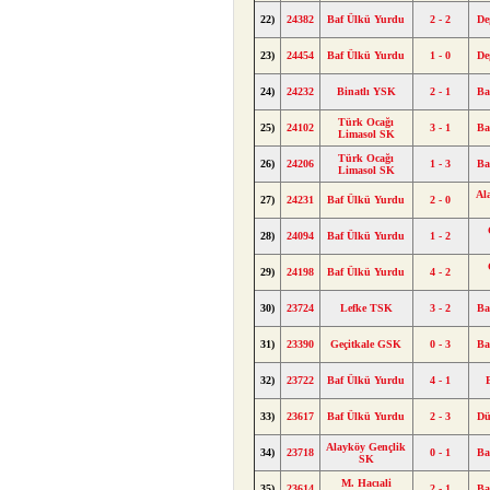
22)
24382
Baf Ülkü Yurdu
2 - 2
De
23)
24454
Baf Ülkü Yurdu
1 - 0
De
24)
24232
Binatlı YSK
2 - 1
Ba
Türk Ocağı
25)
24102
3 - 1
Ba
Limasol SK
Türk Ocağı
26)
24206
1 - 3
Ba
Limasol SK
Al
27)
24231
Baf Ülkü Yurdu
2 - 0
28)
24094
Baf Ülkü Yurdu
1 - 2
29)
24198
Baf Ülkü Yurdu
4 - 2
30)
23724
Lefke TSK
3 - 2
Ba
31)
23390
Geçitkale GSK
0 - 3
Ba
32)
23722
Baf Ülkü Yurdu
4 - 1
33)
23617
Baf Ülkü Yurdu
2 - 3
Dü
Alayköy Gençlik
34)
23718
0 - 1
Ba
SK
M. Hacıali
35)
23614
2 - 1
Ba