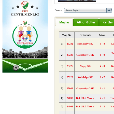
Sezon:
Maçlar
Attığı Goller
Kartlar
Maç No
Ev Sahibi
Skor
1)
25282
Serhatköy SK
0 - 8
Ga
Bo
2)
25229
Gayretköy GSK
1 - 0
3)
25226
Akçay SK
4 - 0
Ga
4)
25223
Yedidalga SK
2 - 7
Ga
5)
25066
Gayretköy GSK
0 - 1
6)
24898
Baf Ülkü Yurdu
4 - 1
Ha
7)
24906
Baf Ülkü Yurdu
5 - 3
Ha