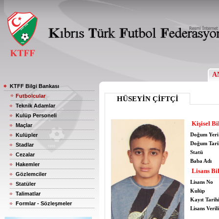
A
KTFF Bilgi Bankası
Futbolcular
HÜSEYİN ÇİFTÇİ
Teknik Adamlar
Kulüp Personeli
Kişisel Bi
Maçlar
Doğum Yeri
Kulüpler
Doğum Tari
Stadlar
Statü
Cezalar
Baba Adı
Hakemler
Lisans Bil
Gözlemciler
Lisans No
Statüler
Kulüp
Talimatlar
Kayıt Tarih
Formlar - Sözleşmeler
Lisans Verili