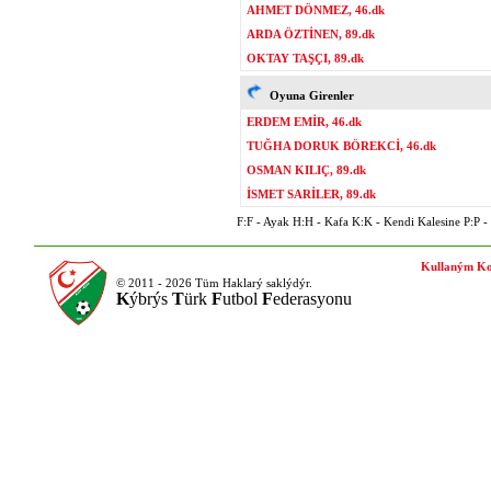
AHMET DÖNMEZ, 46.dk
ARDA ÖZTİNEN, 89.dk
OKTAY TAŞÇI, 89.dk
Oyuna Girenler
ERDEM EMİR, 46.dk
TUĞHA DORUK BÖREKCİ, 46.dk
OSMAN KILIÇ, 89.dk
İSMET SARİLER, 89.dk
F:F - Ayak H:H - Kafa K:K - Kendi Kalesine P:P - P
Kullaným Ko
© 2011 - 2026 Tüm Haklarý saklýdýr.
K
ýbrýs
T
ürk
F
utbol
F
ederasyonu