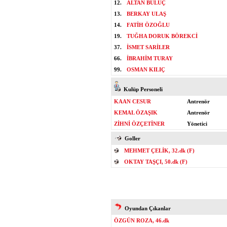
12.
ALTAN BULUÇ
13.
BERKAY ULAŞ
14.
FATİH ÖZOĞLU
19.
TUĞHA DORUK BÖREKCİ
37.
İSMET SARİLER
66.
İBRAHİM TURAY
99.
OSMAN KILIÇ
Kulüp Personeli
KAAN CESUR
Antrenör
KEMAL ÖZAŞIK
Antrenör
ZİHNİ ÖZÇETİNER
Yönetici
Goller
MEHMET ÇELİK, 32.dk (F)
OKTAY TAŞÇI, 50.dk (F)
Oyundan Çıkanlar
ÖZGÜN ROZA, 46.dk