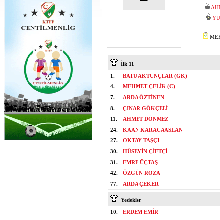
AH
YU
MEH
İlk 11
1.
BATU AKTUNÇLAR (GK)
4.
MEHMET ÇELİK (C)
7.
ARDA ÖZTİNEN
8.
ÇINAR GÖKÇELİ
11.
AHMET DÖNMEZ
24.
KAAN KARACAASLAN
27.
OKTAY TAŞÇI
30.
HÜSEYİN ÇİFTÇİ
31.
EMRE ÜÇTAŞ
42.
ÖZGÜN ROZA
77.
ARDA ÇEKER
Yedekler
10.
ERDEM EMİR