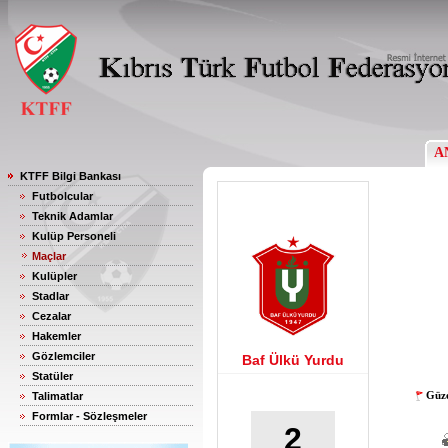
A
KTFF Bilgi Bankası
Futbolcular
Teknik Adamlar
Kulüp Personeli
Maçlar
Kulüpler
Stadlar
Cezalar
Hakemler
Gözlemciler
Baf Ülkü Yurdu
Statüler
Güze
Talimatlar
Formlar - Sözleşmeler
2