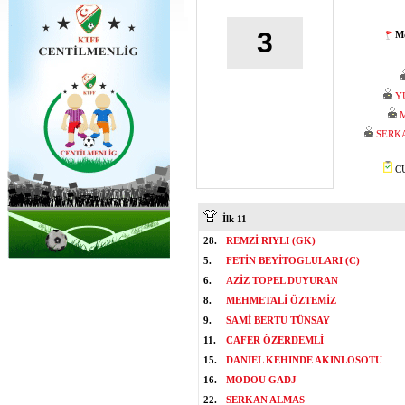
3
Mo
Y
SERK
CU
İlk 11
28.
REMZİ RIYLI (GK)
5.
FETİN BEYİTOGLULARI (C)
6.
AZİZ TOPEL DUYURAN
8.
MEHMETALİ ÖZTEMİZ
9.
SAMİ BERTU TÜNSAY
11.
CAFER ÖZERDEMLİ
15.
DANIEL KEHINDE AKINLOSOTU
16.
MODOU GADJ
22.
SERKAN ALMAS