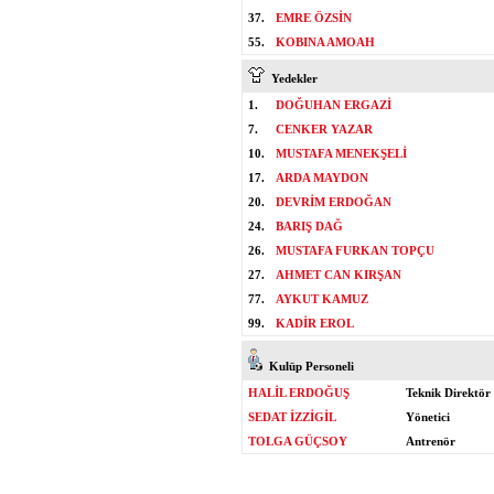
37.
EMRE ÖZSİN
55.
KOBINA AMOAH
Yedekler
1.
DOĞUHAN ERGAZİ
7.
CENKER YAZAR
10.
MUSTAFA MENEKŞELİ
17.
ARDA MAYDON
20.
DEVRİM ERDOĞAN
24.
BARIŞ DAĞ
26.
MUSTAFA FURKAN TOPÇU
27.
AHMET CAN KIRŞAN
77.
AYKUT KAMUZ
99.
KADİR EROL
Kulüp Personeli
HALİL ERDOĞUŞ
Teknik Direktör
SEDAT İZZİGİL
Yönetici
TOLGA GÜÇSOY
Antrenör