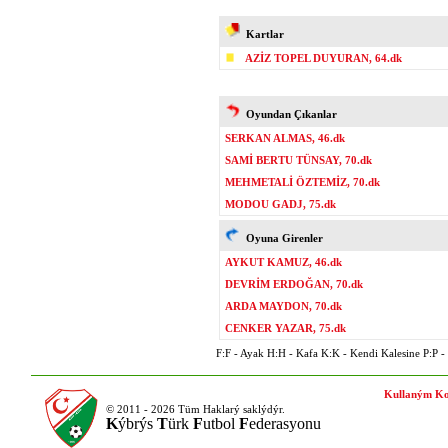
Kartlar
AZİZ TOPEL DUYURAN, 64.dk
Oyundan Çıkanlar
SERKAN ALMAS, 46.dk
SAMİ BERTU TÜNSAY, 70.dk
MEHMETALİ ÖZTEMİZ, 70.dk
MODOU GADJ, 75.dk
Oyuna Girenler
AYKUT KAMUZ, 46.dk
DEVRİM ERDOĞAN, 70.dk
ARDA MAYDON, 70.dk
CENKER YAZAR, 75.dk
F:F - Ayak H:H - Kafa K:K - Kendi Kalesine P:P - P
Kullaným Ko
© 2011 - 2026 Tüm Haklarý saklýdýr.
K
ýbrýs
T
ürk
F
utbol
F
ederasyonu