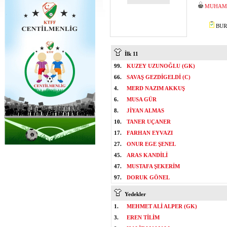
MUHAMM
BURA
İlk 11
99.
KUZEY UZUNOĞLU (GK)
66.
SAVAŞ GEZDİGELDİ (C)
4.
MERD NAZIM AKKUŞ
6.
MUSA GÜR
8.
JİYAN ALMAS
10.
TANER UÇANER
17.
FARHAN EYVAZI
27.
ONUR EGE ŞENEL
45.
ARAS KANDİLİ
47.
MUSTAFA ŞEKERİM
97.
DORUK GÖNEL
Yedekler
1.
MEHMET ALİ ALPER (GK)
3.
EREN TİLİM