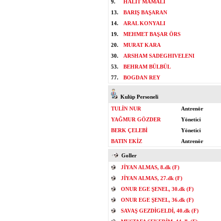
9.
HALİT MAMALI
13.
BARIŞ BAŞARAN
14.
ARAL KONYALI
19.
MEHMET BAŞAR ÖRS
20.
MURAT KARA
30.
ARSHAM SADEGHIVELENI
53.
BEHRAM BÜLBÜL
77.
BOGDAN REY
Kulüp Personeli
TULİN NUR
Antrenör
YAĞMUR GÖZDER
Yönetici
BERK ÇELEBİ
Yönetici
BATIN EKİZ
Antrenör
Goller
JİYAN ALMAS, 8.dk (F)
JİYAN ALMAS, 27.dk (F)
ONUR EGE ŞENEL, 30.dk (F)
ONUR EGE ŞENEL, 36.dk (F)
SAVAŞ GEZDİGELDİ, 40.dk (F)