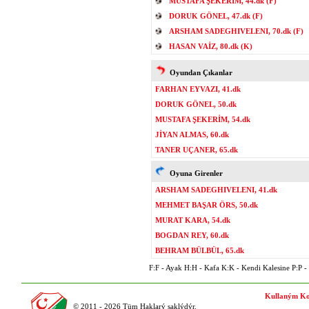
MUSTAFA ŞEKERİM, 44.dk (F)
DORUK GÖNEL, 47.dk (F)
ARSHAM SADEGHIVELENI, 70.dk (F)
HASAN VAİZ, 80.dk (K)
Oyundan Çıkanlar
FARHAN EYVAZI, 41.dk
DORUK GÖNEL, 50.dk
MUSTAFA ŞEKERİM, 54.dk
JİYAN ALMAS, 60.dk
TANER UÇANER, 65.dk
Oyuna Girenler
ARSHAM SADEGHIVELENI, 41.dk
MEHMET BAŞAR ÖRS, 50.dk
MURAT KARA, 54.dk
BOGDAN REY, 60.dk
BEHRAM BÜLBÜL, 65.dk
F:F - Ayak H:H - Kafa K:K - Kendi Kalesine P:P - P
Kullaným Ko
© 2011 - 2026 Tüm Haklarý saklýdýr.