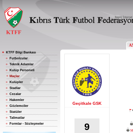
A
KTFF Bilgi Bankası
Futbolcular
Teknik Adamlar
Kulüp Personeli
Maçlar
Kulüpler
Stadlar
Cezalar
Hakemler
Geçitkale GSK
Gözlemciler
Statüler
Talimatlar
9
Formlar - Sözleşmeler
M