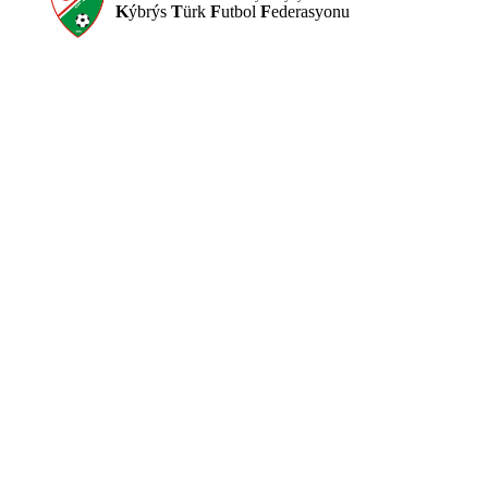
K
ýbrýs
T
ürk
F
utbol
F
ederasyonu