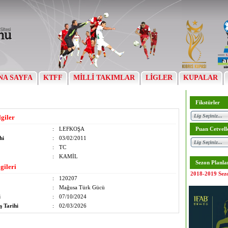
NA SAYFA
KTFF
MİLLİ TAKIMLAR
LİGLER
KUPALAR
Fikstürler
lgiler
:
LEFKOŞA
Puan Cetvell
hi
:
03/02/2011
:
TC
:
KAMİL
Sezon Planla
gileri
2018-2019 Sez
:
120207
:
Mağusa Türk Gücü
i
:
07/10/2024
ş Tarihi
:
02/03/2026