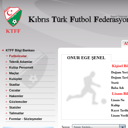
A
KTFF Bilgi Bankası
Futbolcular
ONUR EGE ŞENEL
Teknik Adamlar
Kişisel Bi
Kulüp Personeli
Doğum Yeri
Maçlar
Doğum Tari
Kulüpler
Statü
Stadlar
Baba Adı
Cezalar
Lisans Bil
Hakemler
Lisans No
Gözlemciler
Kulüp
Statüler
Kayıt Tarih
Talimatlar
Lisans Verili
Formlar - Sözleşmeler
Sezon: