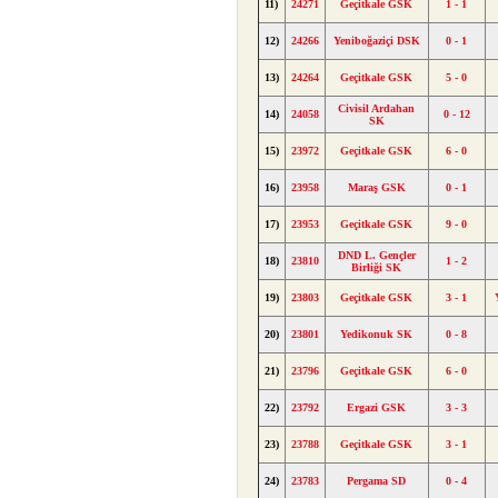
11)
24271
Geçitkale GSK
1 - 1
12)
24266
Yeniboğaziçi DSK
0 - 1
13)
24264
Geçitkale GSK
5 - 0
Civisil Ardahan
14)
24058
0 - 12
SK
15)
23972
Geçitkale GSK
6 - 0
16)
23958
Maraş GSK
0 - 1
17)
23953
Geçitkale GSK
9 - 0
DND L. Gençler
18)
23810
1 - 2
Birliği SK
19)
23803
Geçitkale GSK
3 - 1
20)
23801
Yedikonuk SK
0 - 8
21)
23796
Geçitkale GSK
6 - 0
22)
23792
Ergazi GSK
3 - 3
23)
23788
Geçitkale GSK
3 - 1
24)
23783
Pergama SD
0 - 4