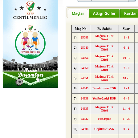
Maçlar
Attığı Goller
Kartlar
Maç No
Ev Sahibi
Skor
Mağusa Türk
1)
25083
1 - 1
Gücü
Mağusa Türk
2)
25040
6 - 1
Gücü
Mağusa Türk
3)
24664
10 - 0
Gücü
Mağusa Türk
4)
24660
7 - 0
Gücü
Mağusa Türk
5)
24651
10 - 0
Gücü
6)
24645
Dumlupınar TSK
1 - 1
7)
24638
Yeniboğaziçi DSK
0 - 3
Mağusa Türk
8)
24635
11 - 0
Gücü
9)
24632
Tuzlaspor
1 - 20
10)
24306
Geçitkale GSK
0 - 4