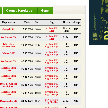
Oyuncu Hareketleri
Genel
Deplasman
Tarih
Saat
Lig
Hafta
Grup
Saydam U15
Çeyrek
Gönyeli SK
17.06.2026
18:00
U15
Ligi
Final
Saydam U15
Yedikonuk SK
13.06.2026
15:30
2. Tur
U15
Ligi
1461 İskele
Saydam U15
9.
23.05.2026
11:00
U15
Trabzonspor
Ligi 5.Grup
Hafta
Saydam U15
8.
Maraş GSK
17.05.2026
14:00
U15
Ligi 5.Grup
Hafta
Saydam U15
6.
Yedikonuk SK
02.05.2026
16:30
U15
Ligi 5.Grup
Hafta
Mağusa Türk
Saydam U15
5.
25.04.2026
10:30
U15
Gücü
Ligi 5.Grup
Hafta
Mağusa Türk
Saydam U15
3.
12.04.2026
16:30
U15
Gücü
Ligi 5.Grup
Hafta
DND L. Gençler
Saydam U15
2.
05.04.2026
10:30
U15
Birliği SK
Ligi 5.Grup
Hafta
Mağusa Türk
Saydam U15
1.
15.03.2026
09:00
U15
Gücü
Ligi 5.Grup
Hafta
U17 Bölgesel
Değirmenlik SK
22.02.2026
11:30
2. Tur
U17
Lig Finaller
DND L. Gençler
U17 Bölgesel
14.