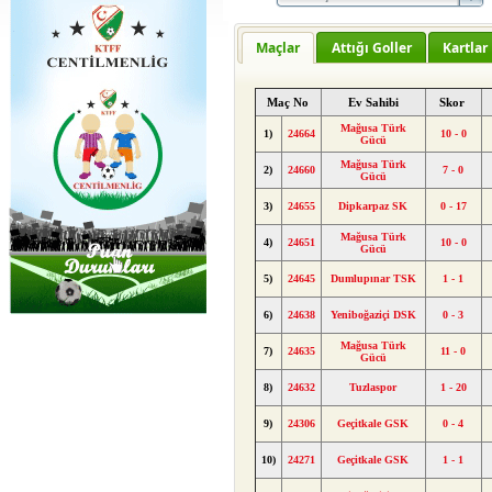
Maçlar
Attığı Goller
Kartlar
Maç No
Ev Sahibi
Skor
Mağusa Türk
1)
24664
10 - 0
Gücü
Mağusa Türk
2)
24660
7 - 0
Gücü
3)
24655
Dipkarpaz SK
0 - 17
Mağusa Türk
4)
24651
10 - 0
Gücü
5)
24645
Dumlupınar TSK
1 - 1
6)
24638
Yeniboğaziçi DSK
0 - 3
Mağusa Türk
7)
24635
11 - 0
Gücü
8)
24632
Tuzlaspor
1 - 20
9)
24306
Geçitkale GSK
0 - 4
10)
24271
Geçitkale GSK
1 - 1