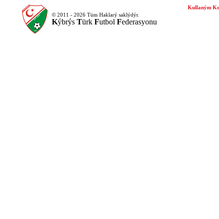
Kullaným Ko
© 2011 - 2026 Tüm Haklarý saklýdýr.
K
ýbrýs
T
ürk
F
utbol
F
ederasyonu