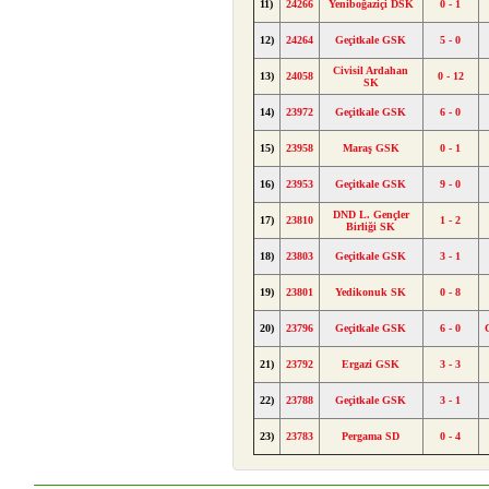
11)
24266
Yeniboğaziçi DSK
0 - 1
12)
24264
Geçitkale GSK
5 - 0
Civisil Ardahan
13)
24058
0 - 12
SK
14)
23972
Geçitkale GSK
6 - 0
15)
23958
Maraş GSK
0 - 1
16)
23953
Geçitkale GSK
9 - 0
DND L. Gençler
17)
23810
1 - 2
Birliği SK
18)
23803
Geçitkale GSK
3 - 1
19)
23801
Yedikonuk SK
0 - 8
20)
23796
Geçitkale GSK
6 - 0
21)
23792
Ergazi GSK
3 - 3
22)
23788
Geçitkale GSK
3 - 1
23)
23783
Pergama SD
0 - 4