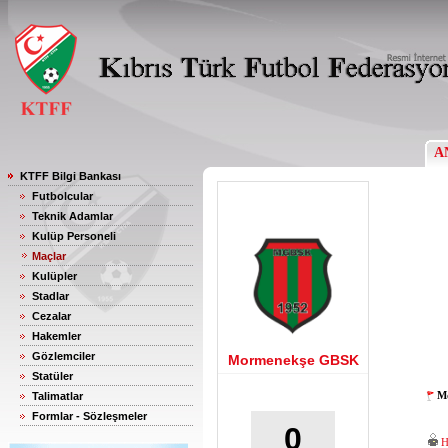
A
KTFF Bilgi Bankası
Futbolcular
Teknik Adamlar
Kulüp Personeli
Maçlar
Kulüpler
Stadlar
Cezalar
Hakemler
Gözlemciler
Mormenekşe GBSK
Statüler
Mo
Talimatlar
Formlar - Sözleşmeler
0
H