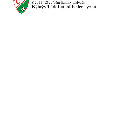
© 2011 - 2026 Tüm Haklarý saklýdýr.
K
ýbrýs
T
ürk
F
utbol
F
ederasyonu