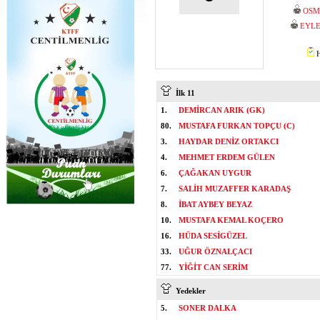
OSM
EYLE
H
İlk 11
1.
DEMİRCAN ARIK (GK)
80.
MUSTAFA FURKAN TOPÇU (C)
3.
HAYDAR DENİZ ORTAKCI
4.
MEHMET ERDEM GÜLEN
6.
ÇAĞAKAN UYGUR
7.
SALİH MUZAFFER KARADAŞ
8.
İBAT AYBEY BEYAZ
10.
MUSTAFA KEMAL KOÇERO
16.
HÜDA SESİGÜZEL
33.
UĞUR ÖZNALÇACI
77.
YİĞİT CAN SERİM
Yedekler
5.
SONER DALKA