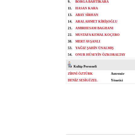
9.
BORGA BAHTIKARA
11.
HASAN KARA
13.
ABAY SİRHAN
14.
ARAL AHMET KİRİŞOĞLU
21.
AMIRHESAM BAGHANI
22.
MUSTAFA KEMAL KOÇERO
38.
MERT AVŞANLI
53.
YAĞIZ ŞAHİN ÜNALMIŞ
54.
ONUR HÜSEYİN ÖZKORALTAY
Kulüp Personeli
ZİHNİ ÖZTÜRK
Antrenör
DENİZ SESİGÜZEL
Yönetici