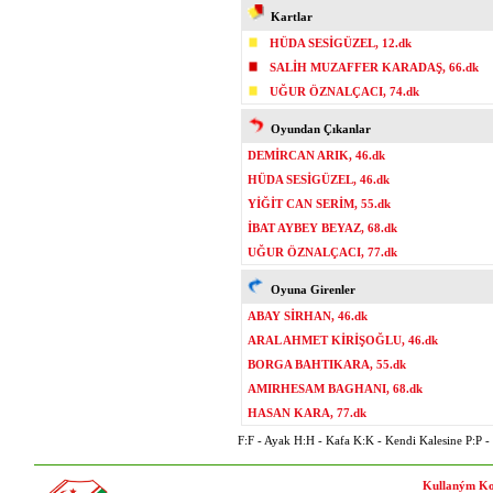
Kartlar
HÜDA SESİGÜZEL, 12.dk
SALİH MUZAFFER KARADAŞ, 66.dk
UĞUR ÖZNALÇACI, 74.dk
Oyundan Çıkanlar
DEMİRCAN ARIK, 46.dk
HÜDA SESİGÜZEL, 46.dk
YİĞİT CAN SERİM, 55.dk
İBAT AYBEY BEYAZ, 68.dk
UĞUR ÖZNALÇACI, 77.dk
Oyuna Girenler
ABAY SİRHAN, 46.dk
ARAL AHMET KİRİŞOĞLU, 46.dk
BORGA BAHTIKARA, 55.dk
AMIRHESAM BAGHANI, 68.dk
HASAN KARA, 77.dk
F:F - Ayak H:H - Kafa K:K - Kendi Kalesine P:P - P
Kullaným Ko