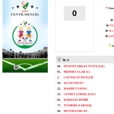
Girn
0
EM
SEL
ŞAH
Mİ
İlk 11
68.
HÜSEYİN ERKAN TUTUŞ (GK)
95.
MEHMET UÇAR (C)
2.
CAN POLAT İNCELER
10.
ALİ AVCISOYU
22.
MAHMUT FANSA
23.
CEVDET GÜRSEL ALICI
65.
RAMAZAN DEMİR
77.
TUĞBERK KARATAŞ
94.
MUSTAFA ERCAN