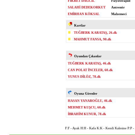
FİKRET DAĞCIL
Fizyoterapist
SALAHİ DEDEKORKUT
Antrenör
EMİRHAN KÖKSAL
Malzemeci
Kartlar
TUĞBERK KARATAŞ, 26.dk
MAHMUT FANSA, 90.dk
Oyundan Çıkanlar
TUĞBERK KARATAŞ, 46.dk
CAN POLAT İNCELER, 60.dk
YUNUS DİLÖZ, 78.dk
Oyuna Girenler
HASAN YANAROĞLU, 46.dk
MEHMET KUŞCU, 60.dk
İBRAHİM KUNUR, 78.dk
F:F - Ayak H:H - Kafa K:K - Kendi Kalesine P:P - P