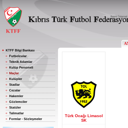
A
KTFF Bilgi Bankası
Futbolcular
Teknik Adamlar
Kulüp Personeli
Maçlar
Kulüpler
Stadlar
Cezalar
Hakemler
Gözlemciler
Statüler
Talimatlar
Türk Ocağı Limasol
Formlar - Sözleşmeler
SK