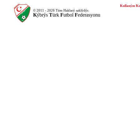
Kullaným Ko
© 2011 - 2026 Tüm Haklarý saklýdýr.
K
ýbrýs
T
ürk
F
utbol
F
ederasyonu