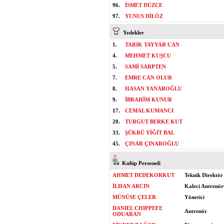
96.
İSMET DÜZCE
97.
YUNUS DİLÖZ
Yedekler
1.
TARIK TAYYAR CAN
4.
MEHMET KUŞCU
5.
SAMİ SARPTEN
7.
EMRE CAN OLUR
8.
HASAN YANAROĞLU
9.
İBRAHİM KUNUR
17.
CEMAL KUMANCI
20.
TURGUT BERKE KUT
33.
ŞÜKRÜ YİĞİT BAL
45.
ÇINAR ÇINAROĞLU
Kulüp Personeli
AHMET DEDEKORKUT
Teknik Direktör
İLHAN ARCIN
Kaleci Antrenör
MÜNÜSE ÇELER
Yönetici
DANIEL CHIPPEFE
Antrenör
ODUARAN