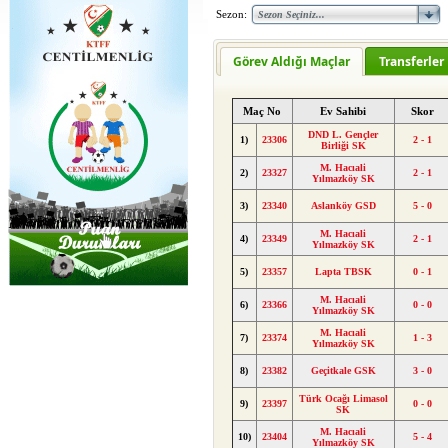
Sezon:
Görev Aldığı Maçlar
Transferler
Maç No
Ev Sahibi
Skor
DND L. Gençler
1)
23306
2 - 1
Birliği SK
M. Hacıali
2)
23327
2 - 1
Yılmazköy SK
3)
23340
Aslanköy GSD
5 - 0
M. Hacıali
4)
23349
2 - 1
Yılmazköy SK
5)
23357
Lapta TBSK
0 - 1
M. Hacıali
6)
23366
0 - 0
Yılmazköy SK
M. Hacıali
7)
23374
1 - 3
Yılmazköy SK
8)
23382
Geçitkale GSK
3 - 0
Türk Ocağı Limasol
9)
23397
0 - 0
SK
M. Hacıali
10)
23404
5 - 4
Yılmazköy SK