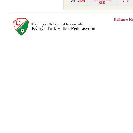
24)
24901
2 - 0
KSK
Kullaným Ko
© 2011 - 2026 Tüm Haklarý saklýdýr.
K
ýbrýs
T
ürk
F
utbol
F
ederasyonu