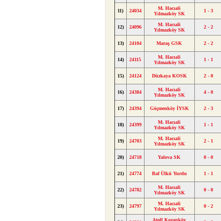
M. Hacıali
11)
24034
1 - 3
Yılmazköy SK
M. Hacıali
12)
24096
2 - 2
Yılmazköy SK
13)
24104
Maraş GSK
2 - 2
M. Hacıali
14)
24115
1 - 1
Yılmazköy SK
15)
24124
Düzkaya KOSK
2 - 0
M. Hacıali
16)
24384
4 - 0
Yılmazköy SK
17)
24394
Göçmenköy İYSK
2 - 3
M. Hacıali
18)
24399
1 - 1
Yılmazköy SK
M. Hacıali
19)
24703
2 - 1
Yılmazköy SK
20)
24718
Yalova SK
0 - 0
21)
24774
Baf Ülkü Yurdu
1 - 1
M. Hacıali
22)
24782
0 - 0
Yılmazköy SK
M. Hacıali
23)
24797
0 - 2
Yılmazköy SK
Atoll Kozanköy