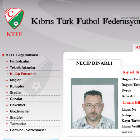
A
KTFF Bilgi Bankası
Futbolcular
NECİP DİNARLI
Teknik Adamlar
Kişisel Bi
Kulüp Personeli
Doğum Yeri
Maçlar
Doğum Tari
Kulüpler
Uyruk
Stadlar
Baba Adı
Cezalar
Lisans Bil
Hakemler
Lisans No
Gözlemciler
Kulüp
Statüler
Kayıt Tarih
Talimatlar
Lisans Verili
Formlar - Sözleşmeler
Görevi