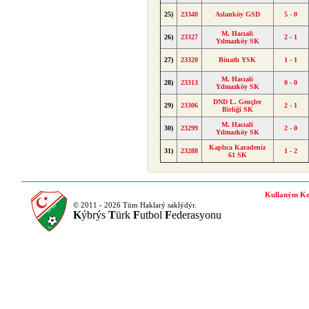
25)
23340
Aslanköy GSD
5 - 0
M. Hacıali
26)
23327
2 - 1
Yılmazköy SK
27)
23320
Binatlı YSK
1 - 1
M. Hacıali
28)
23313
0 - 0
Yılmazköy SK
DND L. Gençler
29)
23306
2 - 1
Birliği SK
M. Hacıali
30)
23299
2 - 0
Yılmazköy SK
Kaplıca Karadeniz
31)
23288
1 - 2
61 SK
Kullaným Ko
© 2011 - 2026 Tüm Haklarý saklýdýr.
K
ýbrýs
T
ürk
F
utbol
F
ederasyonu