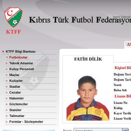
A
KTFF Bilgi Bankası
Futbolcular
FATİH DİLİK
Teknik Adamlar
Kişisel Bi
Kulüp Personeli
Doğum Yeri
Maçlar
Doğum Tari
Kulüpler
Statü
Stadlar
Baba Adı
Cezalar
Lisans Bil
Hakemler
Lisans No
Gözlemciler
Kulüp
Statüler
Kayıt Tarih
Talimatlar
Lisans Verili
Formlar - Sözleşmeler
Sezon: