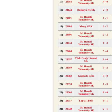
M. Hacıali
11)
24384
4 - 0
Yılmazköy SK
12)
24124
Düzkaya KOSK
2 - 0
M. Hacıali
13)
24115
1 - 1
Yılmazköy SK
14)
24104
Maraş GSK
2 - 2
M. Hacıali
15)
24096
2 - 2
Yılmazköy SK
M. Hacıali
16)
24034
1 - 3
Yılmazköy SK
M. Hacıali
17)
23404
5 - 4
Yılmazköy SK
Türk Ocağı Limasol
18)
23397
0 - 0
SK
M. Hacıali
19)
23389
5 - 2
Yılmazköy SK
20)
23382
Geçitkale GSK
3 - 0
M. Hacıali
21)
23374
1 - 3
Yılmazköy SK
M. Hacıali
22)
23366
0 - 0
Yılmazköy SK
23)
23357
Lapta TBSK
0 - 1
M. Hacıali
24)
23349
2 - 1
Yılmazköy SK