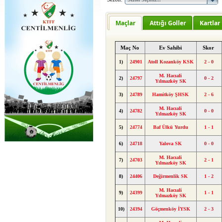
Maçlar
Attığı Goller
Kartlar
Maç No
Ev Sahibi
Skor
1)
24901
Atoll Kozanköy KSK
2 - 0
M. Hacıali
2)
24797
0 - 2
Yılmazköy SK
3)
24789
Hamitköy ŞHSK
2 - 6
M. Hacıali
4)
24782
0 - 0
Yılmazköy SK
5)
24774
Baf Ülkü Yurdu
1 - 1
6)
24718
Yalova SK
0 - 0
M. Hacıali
7)
24703
2 - 1
Yılmazköy SK
8)
24406
Değirmenlik SK
1 - 2
M. Hacıali
9)
24399
1 - 1
Yılmazköy SK
10)
24394
Göçmenköy İYSK
2 - 3