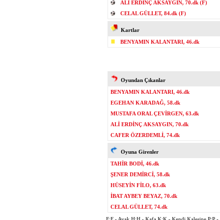
ALİ ERDİNÇ AKSAYGIN, 70.dk (F)
CELAL GÜLLET, 84.dk (F)
Kartlar
BENYAMIN KALANTARI, 46.dk
Oyundan Çıkanlar
BENYAMIN KALANTARI, 46.dk
EGEHAN KARADAĞ, 58.dk
MUSTAFA ORAL ÇEVİRGEN, 63.dk
ALİ ERDİNÇ AKSAYGIN, 70.dk
CAFER ÖZERDEMLİ, 74.dk
Oyuna Girenler
TAHİR BODİ, 46.dk
ŞENER DEMİRCİ, 58.dk
HÜSEYİN FİLO, 63.dk
İBAT AYBEY BEYAZ, 70.dk
CELAL GÜLLET, 74.dk
F:F - Ayak H:H - Kafa K:K - Kendi Kalesine P:P - P