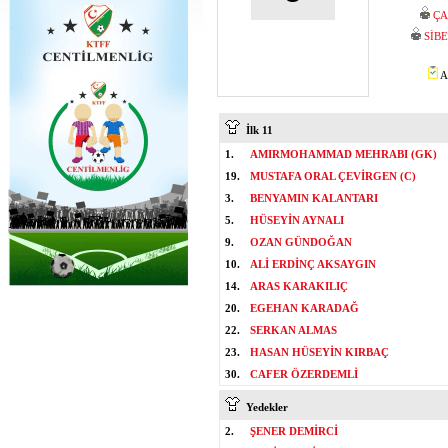
ÇA
SİB
A
İlk 11
1.
AMIRMOHAMMAD MEHRABI (GK)
19.
MUSTAFA ORAL ÇEVİRGEN (C)
3.
BENYAMIN KALANTARI
5.
HÜSEYİN AYNALI
9.
OZAN GÜNDOĞAN
10.
ALİ ERDİNÇ AKSAYGIN
14.
ARAS KARAKILIÇ
20.
EGEHAN KARADAĞ
22.
SERKAN ALMAS
23.
HASAN HÜSEYİN KIRBAÇ
30.
CAFER ÖZERDEMLİ
Yedekler
2.
ŞENER DEMİRCİ