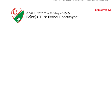
Kullaným Ko
© 2011 - 2026 Tüm Haklarý saklýdýr.
K
ýbrýs
T
ürk
F
utbol
F
ederasyonu