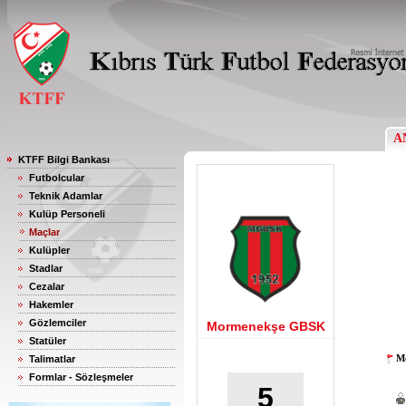
A
KTFF Bilgi Bankası
Futbolcular
Teknik Adamlar
Kulüp Personeli
Maçlar
Kulüpler
Stadlar
Cezalar
Hakemler
Gözlemciler
Mormenekşe GBSK
Statüler
Mo
Talimatlar
Formlar - Sözleşmeler
5