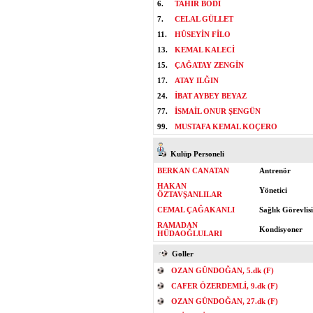
6.
TAHİR BODİ
7.
CELAL GÜLLET
11.
HÜSEYİN FİLO
13.
KEMAL KALECİ
15.
ÇAĞATAY ZENGİN
17.
ATAY ILĞIN
24.
İBAT AYBEY BEYAZ
77.
İSMAİL ONUR ŞENGÜN
99.
MUSTAFA KEMAL KOÇERO
Kulüp Personeli
BERKAN CANATAN
Antrenör
HAKAN
Yönetici
ÖZTAVŞANLILAR
CEMAL ÇAĞAKANLI
Sağlık Görevlisi
RAMADAN
Kondisyoner
HÜDAOĞLULARI
Goller
OZAN GÜNDOĞAN, 5.dk (F)
CAFER ÖZERDEMLİ, 9.dk (F)
OZAN GÜNDOĞAN, 27.dk (F)