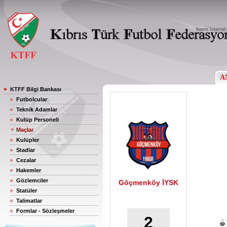
A
KTFF Bilgi Bankası
Futbolcular
Teknik Adamlar
Kulüp Personeli
Maçlar
Kulüpler
Stadlar
Cezalar
Hakemler
Gözlemciler
Göçmenköy İYSK
Statüler
Talimatlar
Formlar - Sözleşmeler
2