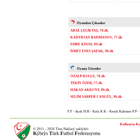
Oyundan Çıkanlar
ARAL ÇELİKTAŞ, 70.dk
KADYRJAN RAHMANOV, 77.dk
EMRE KINAY, 89.dk
İSMET ENES ŞAFAK, 90.dk
Oyuna Girenler
ÖZALP KULLE, 70.dk
TEKİN ÖZER, 77.dk
HAKAN AKKUNT, 89.dk
SELİM SARPER CANGÜL, 90.dk
F:F - Ayak H:H - Kafa K:K - Kendi Kalesine P:P - P
Kullaným Ko
© 2011 - 2026 Tüm Haklarý saklýdýr.
K
ýbrýs
T
ürk
F
utbol
F
ederasyonu