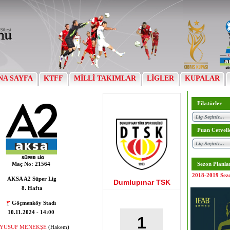
NA SAYFA
KTFF
MİLLİ TAKIMLAR
LİGLER
KUPALAR
Fikstürler
Puan Cetvell
Maç No:
21564
Sezon Planla
2018-2019 Sez
AKSA A2 Süper Lig
Dumlupınar TSK
8. Hafta
Göçmenköy Stadı
10.11.2024 - 14:00
1
YUSUF MENEKŞE
(Hakem)