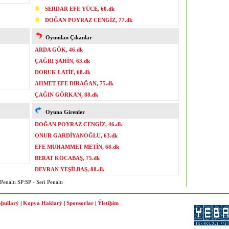
SERDAR EFE YÜCE, 60.dk
DOĞAN POYRAZ CENGİZ, 77.dk
Oyundan Çıkanlar
ARDA GÖK, 46.dk
ÇAĞRI ŞAHİN, 63.dk
DORUK LATİF, 68.dk
AHMET EFE DIRAĞAN, 75.dk
ÇAĞIN GÖRKAN, 88.dk
Oyuna Girenler
DOĞAN POYRAZ CENGİZ, 46.dk
ONUR GARDİYANOĞLU, 63.dk
EFE MUHAMMET METİN, 68.dk
BERAT KOCABAŞ, 75.dk
DEVRAN YEŞİLBAŞ, 88.dk
enaltı SP:SP - Seri Penaltı
þullarý
|
Kopya Haklarý
|
Sponsorlar
|
Ýletiþim