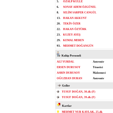
5.
ÖZALP KULLE
6.
SONAY ADEM ÖZGÜNEL
8.
SELİM SARPER CANGÜL
13.
HAKAN AKKUNT
20.
TEKİN ÖZER
22.
HAKAN ÖZTÜRK
23.
KUZEY AYEŞ
29.
KEMAL MEREN
93.
MEHMET DOĞANGÜN
Kulüp Personeli
ALİ YURDAL
Antrenör
ERSEN DURUSOY
Yönetici
ASRIN DURUSOY
Malzemeci
OĞUZHAN DURAN
Antrenör
Goller
YUSUF DOĞAN, 30.dk (F)
YUSUF DOĞAN, 39.dk (F)
Kartlar
MEHMET NUR KAYLAK, 25.dk