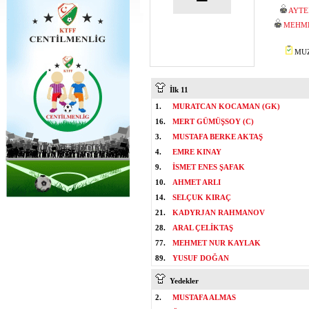
AYTE
MEHME
MUZA
İlk 11
1.
MURATCAN KOCAMAN (GK)
16.
MERT GÜMÜŞSOY (C)
3.
MUSTAFA BERKE AKTAŞ
4.
EMRE KINAY
9.
İSMET ENES ŞAFAK
10.
AHMET ARLI
14.
SELÇUK KIRAÇ
21.
KADYRJAN RAHMANOV
28.
ARAL ÇELİKTAŞ
77.
MEHMET NUR KAYLAK
89.
YUSUF DOĞAN
Yedekler
2.
MUSTAFA ALMAS