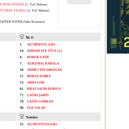
N NUR GÜNDOĞ
(1. Yrd. Hakem)
T ERAY YILMAZ
(2. Yrd. Hakem)
FFER SOYER (Saha Komiseri)
İlk 11
1.
ALİ MERTOL (GK)
14.
SERDAR EFE YÜCE (C)
6.
DORUK LATİF
7.
ALİKEMAL KARACA
10.
AHMET EFE DIRAĞAN
17.
BORAN ALİBEY
53.
ARDA GÖK
61.
RİFAT SALİH DURSUN
77.
ÇAĞRI ŞAHİN
79.
ÇAĞIN GÖRKAN
99.
EGE YALAP
Yedekler
25.
ALİ BOZTUNA (GK)