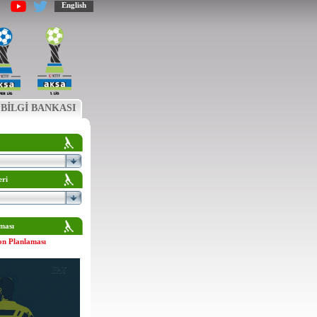
English
BİLGİ BANKASI
eri
ması
on Planlaması