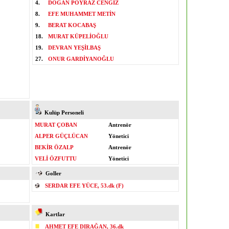
4.
DOĞAN POYRAZ CENGİZ
8.
EFE MUHAMMET METİN
9.
BERAT KOCABAŞ
18.
MURAT KÜPELİOĞLU
19.
DEVRAN YEŞİLBAŞ
27.
ONUR GARDİYANOĞLU
Kulüp Personeli
MURAT ÇOBAN
Antrenör
ALPER GÜÇLÜCAN
Yönetici
BEKİR ÖZALP
Antrenör
VELİ ÖZFUTTU
Yönetici
Goller
SERDAR EFE YÜCE, 53.dk (F)
Kartlar
AHMET EFE DIRAĞAN, 36.dk