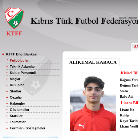
A
KTFF Bilgi Bankası
Futbolcular
ALİKEMAL KARACA
Teknik Adamlar
Kişisel Bi
Kulüp Personeli
Maçlar
Doğum Yeri
Kulüpler
Doğum Tari
Statü
Stadlar
Baba Adı
Cezalar
Lisans Bil
Hakemler
Gözlemciler
Lisans No
Kulüp
Statüler
Kayıt Tarih
Talimatlar
Lisans Verili
Formlar - Sözleşmeler