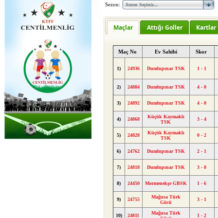
Sezon:
Maçlar
Attığı Goller
Kartlar
Maç No
Ev Sahibi
Skor
1)
24936
Dumlupınar TSK
1 - 1
2)
24884
Dumlupınar TSK
4 - 0
3)
24892
Dumlupınar TSK
4 - 0
Küçük Kaymaklı
4)
24868
3 - 4
TSK
Küçük Kaymaklı
5)
24828
0 - 2
TSK
6)
24762
Dumlupınar TSK
2 - 1
7)
24818
Dumlupınar TSK
3 - 0
8)
24450
Mormenekşe GBSK
1 - 6
Mağusa Türk
9)
24755
3 - 1
Gücü
Mağusa Türk
10)
24811
1 - 2