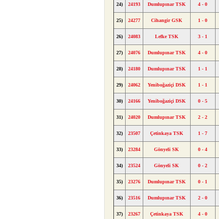
24)
24193
Dumlupınar TSK
4 - 0
25)
24277
Cihangir GSK
1 - 0
26)
24083
Lefke TSK
3 - 1
27)
24076
Dumlupınar TSK
4 - 0
28)
24180
Dumlupınar TSK
1 - 1
29)
24062
Yeniboğaziçi DSK
1 - 1
30)
24166
Yeniboğaziçi DSK
0 - 5
31)
24020
Dumlupınar TSK
2 - 2
32)
23507
Çetinkaya TSK
1 - 7
33)
23284
Gönyeli SK
0 - 4
34)
23524
Gönyeli SK
0 - 2
35)
23276
Dumlupınar TSK
0 - 1
36)
23516
Dumlupınar TSK
2 - 0
37)
23267
Çetinkaya TSK
4 - 0