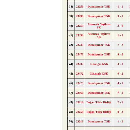
38)
23259
Dumlupınar TSK
1 - 1
39)
23499
Dumlupınar TSK
3 - 1
Alsancak Yeşilova
40)
23250
2 - 0
SK
Alsancak Yeşilova
41)
23490
1 - 1
SK
42)
23239
Dumlupınar TSK
7 - 2
43)
23479
Dumlupınar TSK
9 - 0
44)
23232
Cihangir GSK
3 - 1
45)
23472
Cihangir GSK
0 - 2
46)
23225
Dumlupınar TSK
4 - 1
47)
23465
Dumlupınar TSK
7 - 1
48)
23218
Doğan Türk Birliği
2 - 1
49)
23458
Doğan Türk Birliği
0 - 3
50)
23211
Dumlupınar TSK
1 - 2