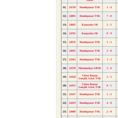
Gücü
11)
24749
Dumlupınar TSK
1 - 4
12)
24805
Dumlupınar TSK
7 - 0
13)
24685
Karşıyaka SK
2 - 1
14)
24701
Karşıyaka SK
0 - 9
15)
24676
Dumlupınar TSK
1 - 1
16)
24692
Dumlupınar TSK
2 - 0
17)
24363
Dumlupınar TSK
1 - 3
18)
24378
Mormenekşe GBSK
2 - 6
China Bazaar
19)
24428
2 - 2
Gençlik Gücü TSK
China Bazaar
20)
24355
0 - 1
Gençlik Gücü TSK
21)
24347
Dumlupınar TSK
1 - 2
22)
24419
Dumlupınar TSK
4 - 0
23)
24089
Dumlupınar TSK
2 - 0