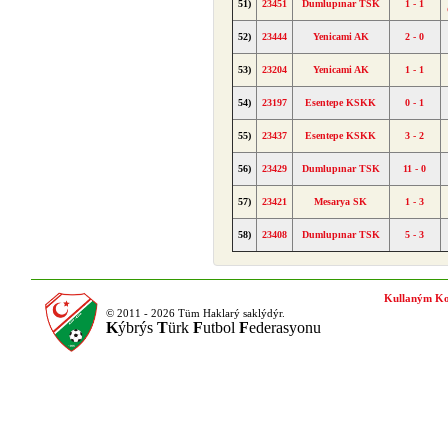
51)
23451
Dumlupınar TSK
1 - 1
52)
23444
Yenicami AK
2 - 0
53)
23204
Yenicami AK
1 - 1
54)
23197
Esentepe KSKK
0 - 1
55)
23437
Esentepe KSKK
3 - 2
56)
23429
Dumlupınar TSK
11 - 0
57)
23421
Mesarya SK
1 - 3
58)
23408
Dumlupınar TSK
5 - 3
Kullaným Ko
© 2011 - 2026 Tüm Haklarý saklýdýr.
K
ýbrýs
T
ürk
F
utbol
F
ederasyonu