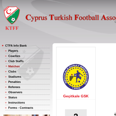
CTFA Info Bank
Players
Coaches
Club Staffs
Matches
Clubs
Stadiums
Penalties
Referees
Observers
Geçitkale GSK
Status
Instructions
Forms - Contracts