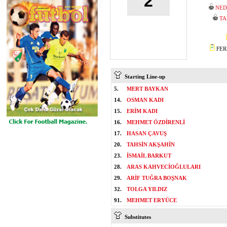
2
NED
TA
FERH
Starting Line-up
5.
MERT BAYKAN
14.
OSMAN KADI
15.
ERİM KADI
16.
MEHMET ÖZDİRENLİ
17.
HASAN ÇAVUŞ
20.
TAHSİN AKŞAHİN
23.
İSMAİL BARKUT
28.
ARAS KAHVECİOĞLULARI
29.
ARİF TUĞRA BOŞNAK
32.
TOLGA YILDIZ
91.
MEHMET ERYÜCE
Substitutes