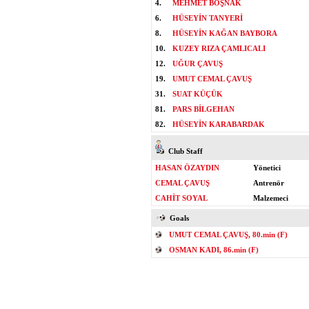
4.
MEHMET BOŞNAK
6.
HÜSEYİN TANYERİ
8.
HÜSEYİN KAĞAN BAYBORA
10.
KUZEY RIZA ÇAMLICALI
12.
UĞUR ÇAVUŞ
19.
UMUT CEMAL ÇAVUŞ
31.
SUAT KÜÇÜK
81.
PARS BİLGEHAN
82.
HÜSEYİN KARABARDAK
Club Staff
HASAN ÖZAYDIN
Yönetici
CEMAL ÇAVUŞ
Antrenör
CAHİT SOYAL
Malzemeci
Goals
UMUT CEMAL ÇAVUŞ, 80.min (F)
OSMAN KADI, 86.min (F)