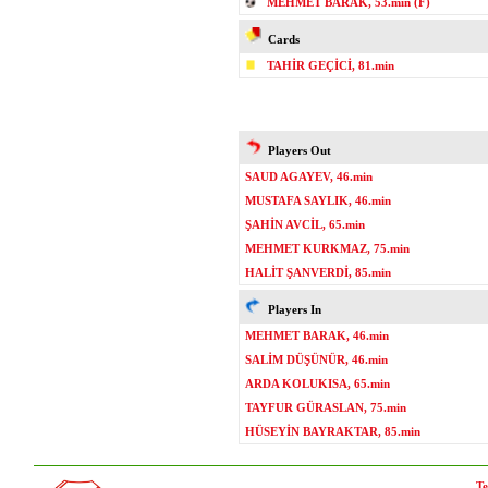
MEHMET BARAK, 53.min (F)
Cards
TAHİR GEÇİCİ, 81.min
Players Out
SAUD AGAYEV, 46.min
MUSTAFA SAYLIK, 46.min
ŞAHİN AVCİL, 65.min
MEHMET KURKMAZ, 75.min
HALİT ŞANVERDİ, 85.min
Players In
MEHMET BARAK, 46.min
SALİM DÜŞÜNÜR, 46.min
ARDA KOLUKISA, 65.min
TAYFUR GÜRASLAN, 75.min
HÜSEYİN BAYRAKTAR, 85.min
Te