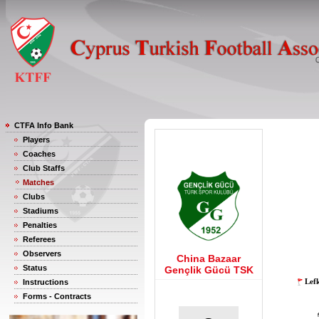
CTFA Info Bank
Players
Coaches
Club Staffs
Matches
Clubs
Stadiums
Penalties
Referees
Observers
China Bazaar
Status
Gençlik Gücü TSK
Lef
Instructions
Forms - Contracts