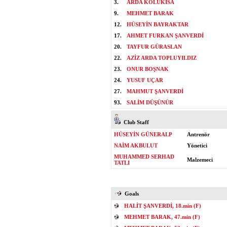
3.
ARDA KOLUKISA
9.
MEHMET BARAK
12.
HÜSEYİN BAYRAKTAR
17.
AHMET FURKAN ŞANVERDİ
20.
TAYFUR GÜRASLAN
22.
AZİZ ARDA TOPLUYILDIZ
23.
ONUR BOŞNAK
24.
YUSUF UÇAR
27.
MAHMUT ŞANVERDİ
93.
SALİM DÜŞÜNÜR
Club Staff
HÜSEYİN GÜNERALP
Antrenör
NAİM AKBULUT
Yönetici
MUHAMMED SERHAD
Malzemeci
TATLI
Goals
HALİT ŞANVERDİ, 18.min (F)
MEHMET BARAK, 47.min (F)