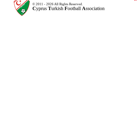
© 2011 - 2026 All Rights Reserved.
C
yprus
T
urkish
F
ootball
A
ssociation