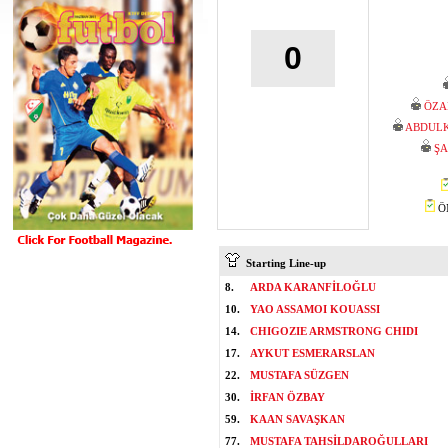
0
ÖZA
ABDUL
ŞA
ÖM
Starting Line-up
8.
ARDA KARANFİLOĞLU
10.
YAO ASSAMOI KOUASSI
14.
CHIGOZIE ARMSTRONG CHIDI
17.
AYKUT ESMERARSLAN
22.
MUSTAFA SÜZGEN
30.
İRFAN ÖZBAY
59.
KAAN SAVAŞKAN
77.
MUSTAFA TAHSİLDAROĞULLARI