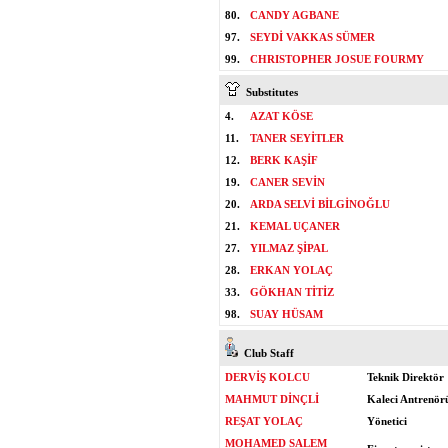
80.
CANDY AGBANE
97.
SEYDİ VAKKAS SÜMER
99.
CHRISTOPHER JOSUE FOURMY
Substitutes
4.
AZAT KÖSE
11.
TANER SEYİTLER
12.
BERK KAŞİF
19.
CANER SEVİN
20.
ARDA SELVİ BİLGİNOĞLU
21.
KEMAL UÇANER
27.
YILMAZ ŞİPAL
28.
ERKAN YOLAÇ
33.
GÖKHAN TİTİZ
98.
SUAY HÜSAM
Club Staff
DERVİŞ KOLCU
Teknik Direktör
MAHMUT DİNÇLİ
Kaleci Antrenör
REŞAT YOLAÇ
Yönetici
MOHAMED SALEM