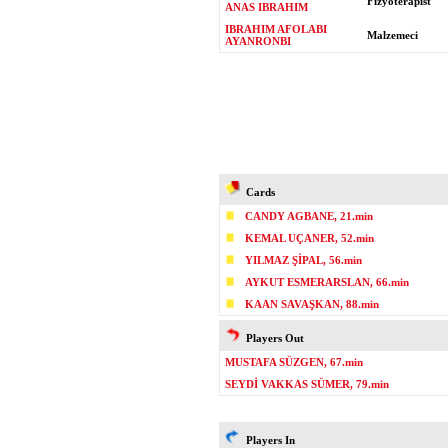
Fizyoterapist
ANAS IBRAHIM
IBRAHIM AFOLABI
Malzemeci
AYANRONBI
Cards
CANDY AGBANE, 21.min
KEMAL UÇANER, 52.min
YILMAZ ŞİPAL, 56.min
AYKUT ESMERARSLAN, 66.min
KAAN SAVAŞKAN, 88.min
Players Out
MUSTAFA SÜZGEN, 67.min
SEYDİ VAKKAS SÜMER, 79.min
Players In