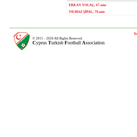
ERKAN YOLAÇ, 67.min
YILMAZ ŞİPAL, 79.min
Te
© 2011 - 2026 All Rights Reserved.
C
yprus
T
urkish
F
ootball
A
ssociation