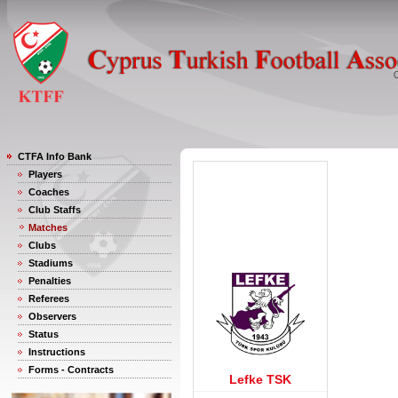
CTFA Info Bank
Players
Coaches
Club Staffs
Matches
Clubs
Stadiums
Penalties
Referees
Observers
Status
Instructions
Forms - Contracts
Lefke TSK