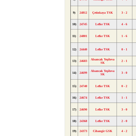
9)
24812
Çetinkaya TSK
3 - 2
10)
24745
Lefke TSK
4 - 6
11)
24801
Lefke TSK
1 - 6
12)
24440
Lefke TSK
0 - 1
Alsancak Yeşilova
13)
24683
2 - 1
SK
Alsancak Yeşilova
14)
24699
3 - 0
SK
15)
24740
Lefke TSK
0 - 2
16)
24674
Lefke TSK
1 - 1
17)
24690
Lefke TSK
3 - 0
18)
24368
Lefke TSK
2 - 0
19)
24373
Cihangir GSK
4 - 2