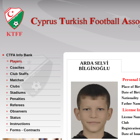
CTFA Info Bank
Players
ARDA SELVİ
Coaches
BİLGİNOĞLU
Club Staffs
Personal 
Matches
Clubs
Place of Bir
Date of Bir
Stadiums
Nationality
Penalties
Father Nam
Referees
License I
Observers
License Nu
Status
Club
Instructions
Registratio
Forms - Contracts
Date of Issu