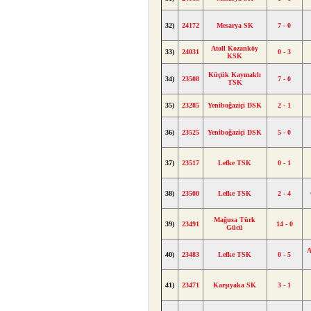
32)
24172
Mesarya SK
7 - 0
Atoll Kozanköy
33)
24031
0 - 3
KSK
Küçük Kaymaklı
34)
23508
7 - 0
TSK
35)
23285
Yeniboğaziçi DSK
2 - 1
36)
23525
Yeniboğaziçi DSK
5 - 0
37)
23517
Lefke TSK
0 - 1
38)
23500
Lefke TSK
2 - 4
Mağusa Türk
39)
23491
14 - 0
Gücü
A
40)
23483
Lefke TSK
0 - 5
41)
23471
Karşıyaka SK
3 - 1