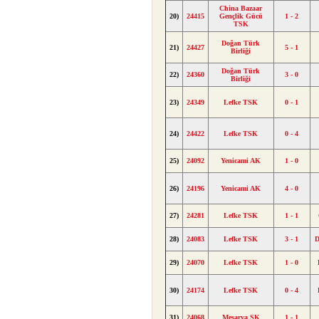
China Bazaar
20)
24415
Gençlik Gücü
1 - 2
TSK
Doğan Türk
21)
24427
5 - 1
Birliği
Doğan Türk
22)
24360
3 - 0
Birliği
23)
24349
Lefke TSK
0 - 1
24)
24422
Lefke TSK
0 - 4
25)
24092
Yenicami AK
1 - 0
26)
24196
Yenicami AK
4 - 0
27)
24281
Lefke TSK
1 - 1
28)
24083
Lefke TSK
3 - 1
D
29)
24070
Lefke TSK
1 - 0
30)
24174
Lefke TSK
0 - 4
31)
24068
Mesarya SK
1 - 1