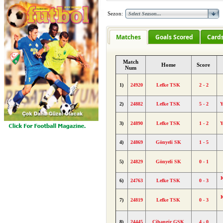
Sezon:
Matches
Goals Scored
Card
Match
Home
Score
Num
1)
24920
Lefke TSK
2 - 2
2)
24882
Lefke TSK
5 - 2
Y
3)
24890
Lefke TSK
1 - 2
Y
4)
24869
Gönyeli SK
1 - 5
5)
24829
Gönyeli SK
0 - 1
6)
24763
Lefke TSK
0 - 3
7)
24819
Lefke TSK
0 - 3
8)
24445
Cihangir GSK
4 - 0