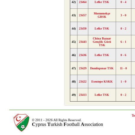
42)
23464
Lefke TSK
0 - 4
Mormenekşe
43)
23457
3 - 0
GBSK
44)
23450
Lefke TSK
0 - 2
China Bazaar
45)
23443
Gençlik Gücü
6 - 1
TSK
46)
23436
Lefke TSK
0 - 6
47)
23429
Dumlupınar TSK
11 - 0
48)
23422
Esentepe KSKK
1 - 0
49)
23413
Lefke TSK
0 - 2
Te
© 2011 - 2026 All Rights Reserved.
C
yprus
T
urkish
F
ootball
A
ssociation