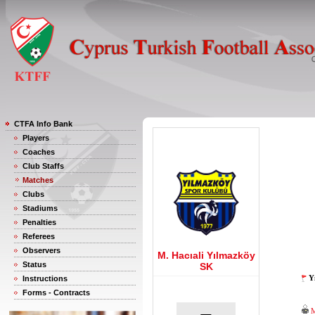
CTFA Info Bank
Players
Coaches
Club Staffs
Matches
Clubs
Stadiums
Penalties
Referees
Observers
M. Hacıali Yılmazköy
Status
SK
Y
Instructions
Forms - Contracts