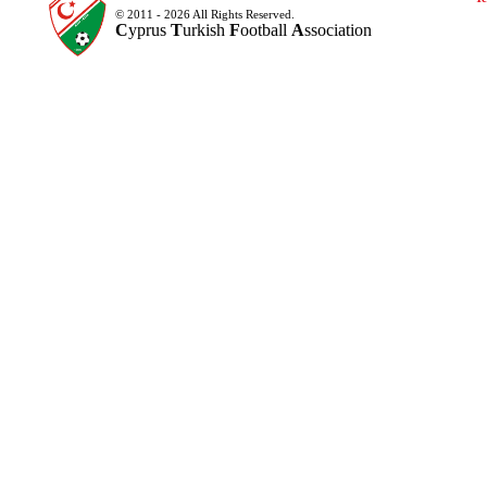
© 2011 - 2026 All Rights Reserved.
C
yprus
T
urkish
F
ootball
A
ssociation