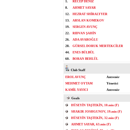
1.
RECEP DENİZ
8.
AHMET SAYAR
12.
HEZRAT SHİRALYYER
13.
ARSLAN KOMEKOV
19.
SERGEN AVUNÇ
22.
RIDVAN ŞAHİN
26.
ADA AVAROĞLU
28.
GÜRSEL DORUK MERTEKCİLER
44.
ENES BÜLBÜL
60.
BORAN BEHLÜL
Club Staff
EROL AVUNÇ
Antrenör
MEHMET OYTAM
Yönetici
KAMİL YAYICI
Antrenör
Goals
HÜSEYİN TAŞTEKİN, 10.min (F)
SHAKIR JOSHGUNOV, 19.min (F)
HÜSEYİN TAŞTEKİN, 32.min (F)
AHMET SAYAR, 63.min (F)