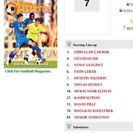
7
İ
MAKS
HÜSE
Starting Line-up
3.
EMRULLAH ÇAKMAK
4.
OĞUZHAN IŞIL
5.
YUSUF GEZGİNCİ
6.
FATİN ÇEKER
7.
HÜSEYİN TAŞTEKİN
9.
TAYLAN DENİZCİ
10.
MURAT YASİR ALTINAY
27.
KASIM ALTINAY
31.
HASAN PİLLİ
70.
DOĞUKAN KIZILYÜREK
83.
SHAKIR JOSHGUNOV
Substitutes