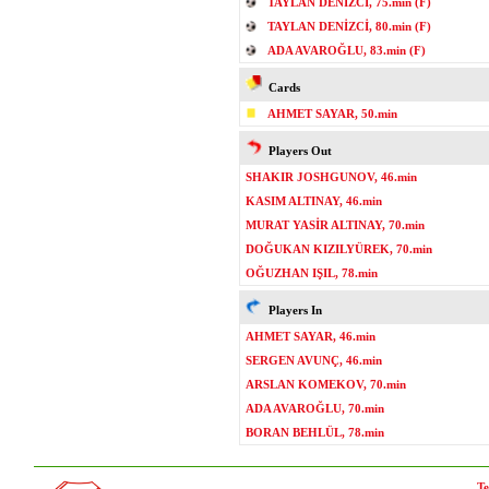
TAYLAN DENİZCİ, 75.min (F)
TAYLAN DENİZCİ, 80.min (F)
ADA AVAROĞLU, 83.min (F)
Cards
AHMET SAYAR, 50.min
Players Out
SHAKIR JOSHGUNOV, 46.min
KASIM ALTINAY, 46.min
MURAT YASİR ALTINAY, 70.min
DOĞUKAN KIZILYÜREK, 70.min
OĞUZHAN IŞIL, 78.min
Players In
AHMET SAYAR, 46.min
SERGEN AVUNÇ, 46.min
ARSLAN KOMEKOV, 70.min
ADA AVAROĞLU, 70.min
BORAN BEHLÜL, 78.min
Te